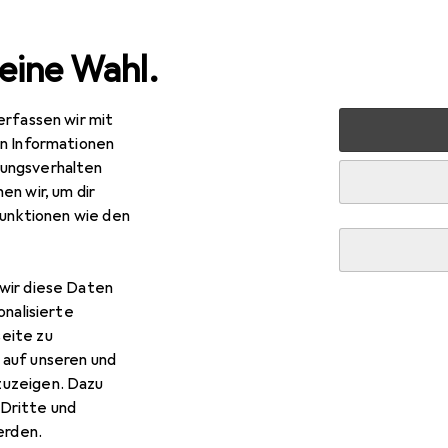
eine Wahl.
erfassen wir mit
 Multimedia
Netzwerk
Server + Zubehör
Serverschr
en Informationen
ungsverhalten
en wir, um dir
funktionen wie den
wir diese Daten
onalisierte
eite zu
 auf unseren und
zuzeigen. Dazu
Dritte und
rden.