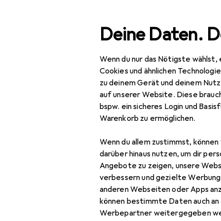
Suche
Deine Daten. D
Wenn du nur das Nötigste wählst, 
Navigation nach Kategorien
Gesamtsortiment
IT +
Gesamtsortiment
Cookies und ähnlichen Technologi
zu deinem Gerät und deinem Nutz
IT + Multimedia
auf unserer Website. Diese brauch
bspw. ein sicheres Login und Basis
Netzwerk
Warenkorb zu ermöglichen.
Server + Zubehör
Wenn du allem zustimmst, können 
Cartridge
darüber hinaus nutzen, um dir pers
Angebote zu zeigen, unsere Webs
Druckerserver
verbessern und gezielte Werbung
anderen Webseiten oder Apps an
Firewall
können bestimmte Daten auch an 
Server
Werbepartner weitergegeben we