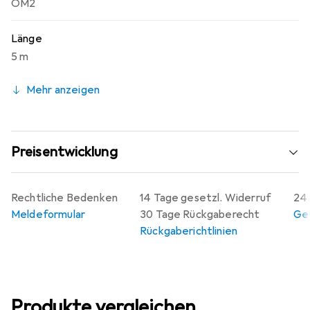
OM2
Länge
5 m
Mehr anzeigen
Preisentwicklung
Rechtliche Bedenken
14 Tage gesetzl. Widerruf
24 
Meldeformular
30 Tage Rückgaberecht
Gew
Rückgaberichtlinien
Produkte vergleichen