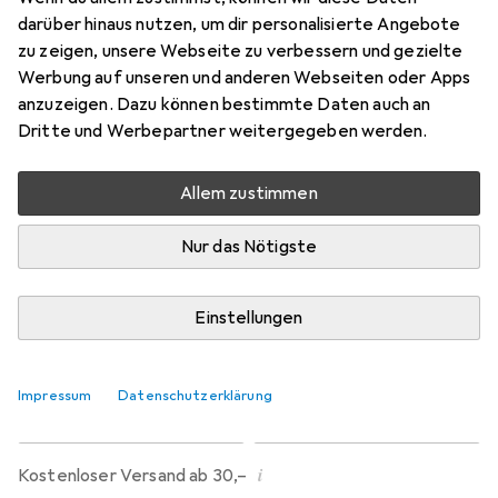
Preis in EUR inkl. MwSt.
darüber hinaus nutzen, um dir personalisierte Angebote
zu zeigen, unsere Webseite zu verbessern und gezielte
Marke
Bewertungen
Werbung auf unseren und anderen Webseiten oder Apps
Mehr von StarTech
anzuzeigen. Dazu können bestimmte Daten auch an
Dritte und Werbepartner weitergegeben werden.
Zwischen Fr, 21.8. und Sa, 5.9. geliefert
Allem zustimmen
Mehr als 10 Stück bestellt
Benachrichtigen, wenn schneller verfügbar
Nur das Nötigste
Lieferort angeben für genaue Lieferzeit
Einstellungen
In den Warenkorb
Impressum
Datenschutzerklärung
Vergleichen
Merken
i
Kostenloser Versand ab 30,–