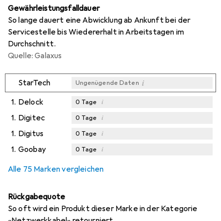
Gewährleistungsfalldauer
So lange dauert eine Abwicklung ab Ankunft bei der
Servicestelle bis Wiedererhalt in Arbeitstagen im
Durchschnitt.
Quelle: Galaxus
i
StarTech
Ungenügende Daten
1.
Delock
i
0
Tage
1.
Digitec
i
0
Tage
1.
Digitus
i
0
Tage
1.
Goobay
i
0
Tage
Alle 75 Marken vergleichen
Rückgabequote
So oft wird ein Produkt dieser Marke in der Kategorie
«Netzwerkkabel» retourniert.