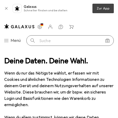
Galaxus
Zur App
Schneller finden und bestellen
Einstellungen
Kundenkonto
Vergleichslisten
Merklisten
Warenkorb
Navigation nach Kategorien
Menü
Suche
Netzwerk
Deine Daten. Deine Wahl.
Netzwerkkabel
StarTech Fiber Patch Cable Lc - Lc
Wenn du nur das Nötigste wählst, erfassen wir mit
Cookies und ähnlichen Technologien Informationen zu
2 Bilder
deinem Gerät und deinem Nutzungsverhalten auf unserer
Website. Diese brauchen wir, um dir bspw. ein sicheres
EUR
28,96
EUR
5,79
/
1m
Login und Basisfunktionen wie den Warenkorb zu
StarTech
Fiber Patch Cable Lc - Lc
ermöglichen.
5 m
Wenn du allem zustimmst, können wir diese Daten