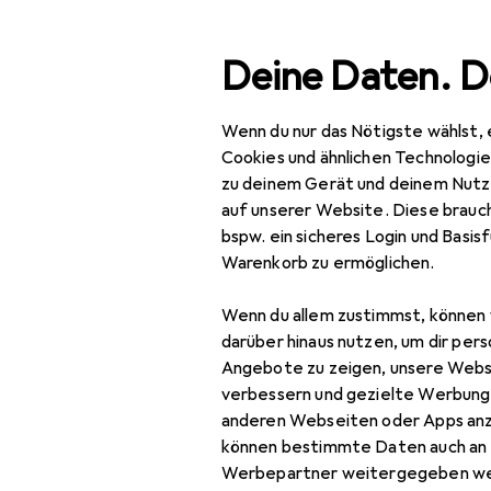
Suche
Deine Daten. D
Wenn du nur das Nötigste wählst, 
Navigation nach Kategorien
Gesamtsortiment
IT +
Gesamtsortiment
Cookies und ähnlichen Technologi
zu deinem Gerät und deinem Nutz
IT + Multimedia
auf unserer Website. Diese brauch
bspw. ein sicheres Login und Basis
Peripherie
Warenkorb zu ermöglichen.
Displays
Wenn du allem zustimmst, können 
Digital Signage
darüber hinaus nutzen, um dir pers
Angebote zu zeigen, unsere Webs
Digital Signage
verbessern und gezielte Werbung
Zubehör
anderen Webseiten oder Apps an
können bestimmte Daten auch an 
Monitor
Werbepartner weitergegeben we