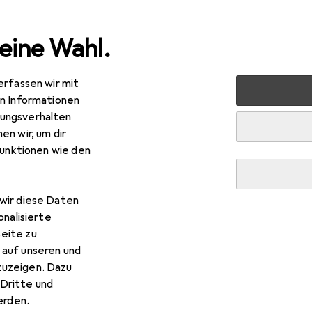
eine Wahl.
erfassen wir mit
 Multimedia
Peripherie
Displays
Monitor Halterung
en Informationen
ungsverhalten
en wir, um dir
funktionen wie den
wir diese Daten
onalisierte
eite zu
 auf unseren und
zuzeigen. Dazu
Dritte und
rden.