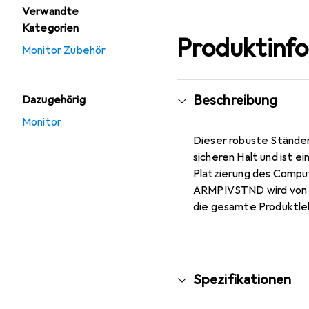
Verwandte
Kategorien
Produktinf
Monitor Zubehör
Beschreibung
Dazugehörig
Monitor
Dieser robuste Ständer
sicheren Halt und ist e
Platzierung des Comput
ARMPIVSTND wird von S
die gesamte Produktl
Spezifikationen