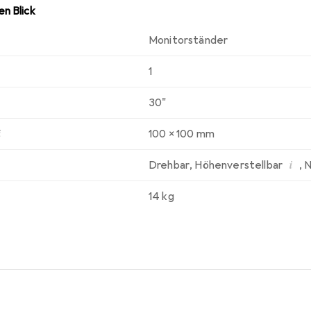
n Blick
Monitorständer
1
30"
i
100 x 100 mm
i
Drehbar
,
Höhenverstellbar
,
N
14 kg