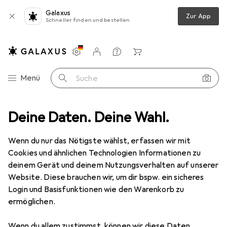
Galaxus
Zur App
Schneller finden und bestellen
Einstellungen
Kundenkonto
Vergleichslisten
Merklisten
Warenkorb
Navigation nach Kategorien
Menü
Suche
ideo
Deine Daten. Deine Wahl.
Kamera Zubehör
Kameraschutz
Stealth Gear SGRC60
Wenn du nur das Nötigste wählst, erfassen wir mit
Cookies und ähnlichen Technologien Informationen zu
4 Bilder
deinem Gerät und deinem Nutzungsverhalten auf unserer
Website. Diese brauchen wir, um dir bspw. ein sicheres
EUR
36,94
Login und Basisfunktionen wie den Warenkorb zu
Stealth Gear
SGRC60
ermöglichen.
Regenschutz
Wenn du allem zustimmst, können wir diese Daten