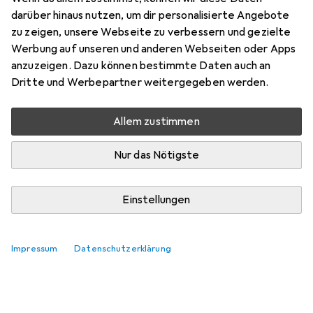
Preis in EUR inkl. MwSt.
darüber hinaus nutzen, um dir personalisierte Angebote
zu zeigen, unsere Webseite zu verbessern und gezielte
Marke
Bewertungen
Werbung auf unseren und anderen Webseiten oder Apps
Mehr von Stealth Gear
5
anzuzeigen. Dazu können bestimmte Daten auch an
Dritte und Werbepartner weitergegeben werden.
Zwischen Di, 11.8. und Mi, 12.8. geliefert
Allem zustimmen
Nur 3 Stück an Lager beim Lieferanten
Lieferort angeben für genaue Lieferzeit
Nur das Nötigste
In den Warenkorb
Einstellungen
Vergleichen
Merken
Impressum
Datenschutzerklärung
kostenloser Versand