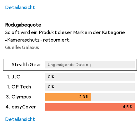
Detailansicht
Rückgabequote
So oft wird ein Produkt dieser Marke in der Kategorie
«Kameraschutz» retourniert.
Quelle: Galaxus
i
Stealth Gear
Ungenügende Daten
1.
JJC
0
%
1.
OP Tech
0
%
3.
Olympus
2,3
%
2,3
%
4.
easyCover
4,5
%
4,5
%
Detailansicht