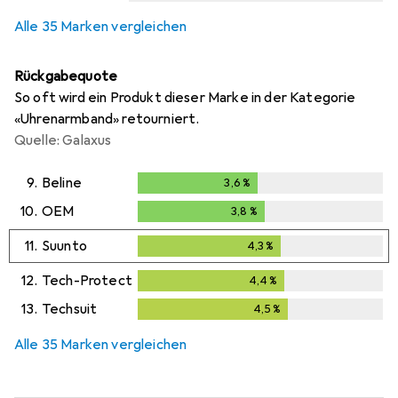
Alle 35 Marken vergleichen
Rückgabequote
So oft wird ein Produkt dieser Marke in der Kategorie
«Uhrenarmband» retourniert.
Quelle: Galaxus
9.
Beline
3,6
%
3,6
%
10.
OEM
3,8
%
3,8
%
11.
Suunto
4,3
%
4,3
%
12.
Tech-Protect
4,4
%
4,4
%
13.
Techsuit
4,5
%
4,5
%
Alle 35 Marken vergleichen