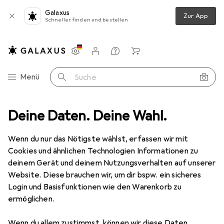
Galaxus
Zur App
Schneller finden und bestellen
Einstellungen
Kundenkonto
Vergleichslisten
Merklisten
Warenkorb
Navigation nach Kategorien
Menü
Suche
a
Deine Daten. Deine Wahl.
Wearables
Uhrenarmband
Suunto Urban 1 Silikon Armband
Wenn du nur das Nötigste wählst, erfassen wir mit
Cookies und ähnlichen Technologien Informationen zu
1 Bild
deinem Gerät und deinem Nutzungsverhalten auf unserer
Suunto
Urban 1 Silikon Armband
Website. Diese brauchen wir, um dir bspw. ein sicheres
Login und Basisfunktionen wie den Warenkorb zu
20 mm, Silikon
ermöglichen.
Marke
Bewertungen
Wenn du allem zustimmst, können wir diese Daten