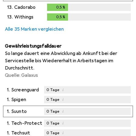
13.
Cadorabo
0,5
%
0,5
%
13.
Withings
0,5
%
0,5
%
Alle 35 Marken vergleichen
Gewährleistungsfalldauer
So lange dauert eine Abwicklung ab Ankunft bei der
Servicestelle bis Wiedererhalt in Arbeitstagen im
Durchschnitt.
Quelle: Galaxus
1.
Screenguard
i
0
Tage
1.
Spigen
i
0
Tage
1.
Suunto
i
0
Tage
1.
Tech-Protect
i
0
Tage
1.
Techsuit
i
0
Tage