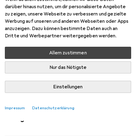
Mehr von Suunto
darüber hinaus nutzen, um dir personalisierte Angebote
zu zeigen, unsere Webseite zu verbessern und gezielte
Werbung auf unseren und anderen Webseiten oder Apps
Aktuell nicht lieferbar
anzuzeigen. Dazu können bestimmte Daten auch an
Benachrichtigen, wenn lieferbar
Dritte und Werbepartner weitergegeben werden.
Allem zustimmen
Vergleichen
Merken
Nur das Nötigste
i
Kostenloser Versand ab 30,–
Einstellungen
Impressum
Datenschutzerklärung
Ähnliche Produkte mit besserer
Verfügbarkeit