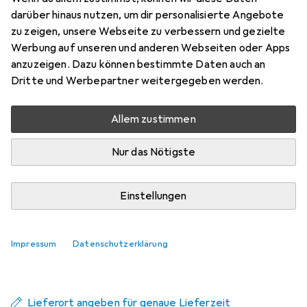
grau, 1,5 m halogenfrei, mit Draka-
darüber hinaus nutzen, um dir personalisierte Angebote
Kabel und Hirosesteckern TM21 (bis
zu zeigen, unsere Webseite zu verbessern und gezielte
Werbung auf unseren und anderen Webseiten oder Apps
S/FTP, CAT6, 1.50 m
anzuzeigen. Dazu können bestimmte Daten auch an
Preis in EUR inkl. MwSt.
Dritte und Werbepartner weitergegeben werden.
Schneller lieferbar
Allem zustimmen
Angebot für
EUR
18,33
Nur das Nötigste
Bewertungen
Einstellungen
Zwischen Fr, 14.8. und Do, 20.8. geliefert
Mehr als 10 Stück an Lager beim Lieferanten
Impressum
Datenschutzerklärung
Benachrichtigen, wenn schneller verfügbar
Lieferort angeben für genaue Lieferzeit