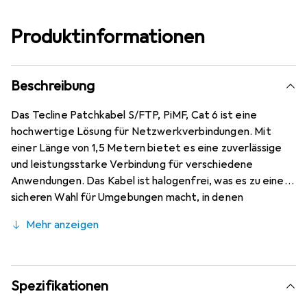
Produktinformationen
Beschreibung
Das Tecline Patchkabel S/FTP, PiMF, Cat 6 ist eine
hochwertige Lösung für Netzwerkverbindungen. Mit
einer Länge von 1,5 Metern bietet es eine zuverlässige
und leistungsstarke Verbindung für verschiedene
Anwendungen. Das Kabel ist halogenfrei, was es zu einer
sicheren Wahl für Umgebungen macht, in denen
Brandschutz wichtig ist. Es verwendet ein Draka-Kabel
Mehr anzeigen
UC900 SS27, das für seine hohe Qualität bekannt ist, und
ist mit Hirosesteckern TM21 ausgestattet, die
vergoldete Kontakte für eine verbesserte
Signalübertragung bieten. Die S/FTP-Schirmung sorgt für
Spezifikationen
eine effektive Reduzierung von elektromagnetischen