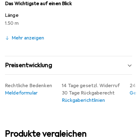
Störungen, was die Datenintegrität erhöht. Dieses
Das Wichtigste auf einen Blick
Patchkabel ist ideal für den Einsatz in Büros,
Länge
Rechenzentren und anderen professionellen
1.50 m
Umgebungen, in denen eine stabile Netzwerkverbindung
erforderlich ist.
Mehr anzeigen
Preisentwicklung
Rechtliche Bedenken
14 Tage gesetzl. Widerruf
24 
Meldeformular
30 Tage Rückgaberecht
Gew
Rückgaberichtlinien
Produkte vergleichen