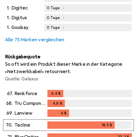
1.
Digitec
i
0
Tage
1.
Digitus
i
0
Tage
1.
Goobay
i
0
Tage
Alle 75 Marken vergleichen
Rückgabequote
So oft wird ein Produkt dieser Marke in der Kategorie
«Netzwerkkabel» retourniert.
Quelle: Galaxus
67.
Renkforce
4,4
%
4,4
%
68.
Tru Components
4,8
%
4,8
%
69.
Lanview
6
%
6
%
70.
Tecline
18,5
%
18,5
%