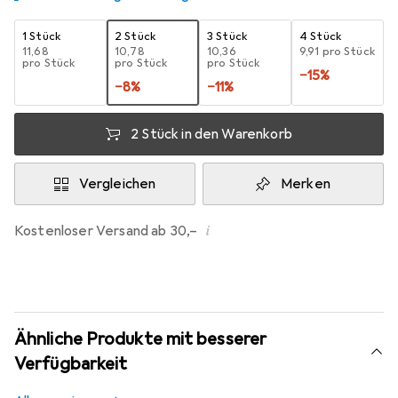
1 Stück
2 Stück
3 Stück
4 Stück
EUR
11,68
EUR
10,78
EUR
10,36
EUR
9,91
pro Stück
pro Stück
pro Stück
pro Stück
−
15
%
−
8
%
−
11
%
2 Stück in den Warenkorb
Vergleichen
Merken
i
Kostenloser Versand ab 30,–
Ähnliche Produkte mit besserer
Verfügbarkeit