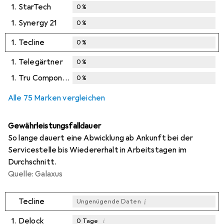
1.
StarTech
0
%
1.
Synergy 21
0
%
1.
Tecline
0
%
1.
Telegärtner
0
%
1.
Tru Components
0
%
Alle 75 Marken vergleichen
Gewährleistungsfalldauer
So lange dauert eine Abwicklung ab Ankunft bei der
Servicestelle bis Wiedererhalt in Arbeitstagen im
Durchschnitt.
Quelle: Galaxus
i
Tecline
Ungenügende Daten
1.
Delock
i
0
Tage