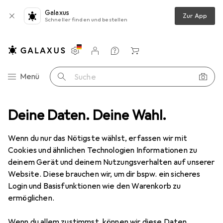
Galaxus
Zur App
Schneller finden und bestellen
Einstellungen
Kundenkonto
Vergleichslisten
Merklisten
Warenkorb
Navigation nach Kategorien
Menü
Suche
 grau, 1,5 m halogenfrei, mit Draka-Kabel und Hirosesteckern TM21 (bis
Deine Daten. Deine Wahl.
Wenn du nur das Nötigste wählst, erfassen wir mit
Cookies und ähnlichen Technologien Informationen zu
2 Bilder
deinem Gerät und deinem Nutzungsverhalten auf unserer
Website. Diese brauchen wir, um dir bspw. ein sicheres
MENGENRABATT
Login und Basisfunktionen wie den Warenkorb zu
ermöglichen.
EUR
10,78
Spare
EUR
1,80
EUR
7,19
/
1m
Tecline
Patchkabel S/FTP, PiMF, Cat 6,
Wenn du allem zustimmst, können wir diese Daten