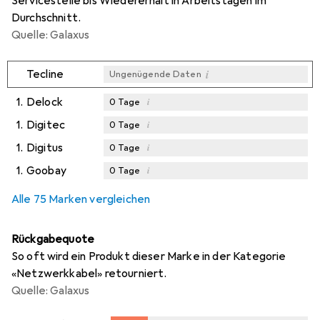
Servicestelle bis Wiedererhalt in Arbeitstagen im
Durchschnitt.
Quelle: Galaxus
i
Tecline
Ungenügende Daten
1.
Delock
i
0
Tage
1.
Digitec
i
0
Tage
1.
Digitus
i
0
Tage
1.
Goobay
i
0
Tage
Alle 75 Marken vergleichen
Rückgabequote
So oft wird ein Produkt dieser Marke in der Kategorie
«Netzwerkkabel» retourniert.
Quelle: Galaxus