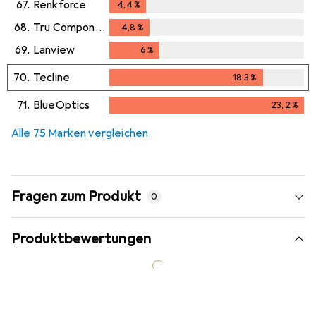
67.
Renkforce
4,4
%
4,4
%
68.
Tru Components
4,8
%
4,8
%
69.
Lanview
6
%
6
%
70.
Tecline
18,3
%
18,3
%
71.
BlueOptics
23,2
%
23,2
%
Alle 75 Marken vergleichen
Fragen zum Produkt
0
Produktbewertungen