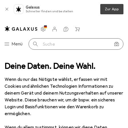
Galaxus
Zur App
Schneller finden und bestellen
Einstellungen
Kundenkonto
Vergleichslisten
Merklisten
Warenkorb
Navigation nach Kategorien
Menü
Suche
6a, blau, 1,0 m Für 10 Gigabit/s, halogenfrei, mit Leoni-Kabel und Hiros
Deine Daten. Deine Wahl.
Wenn du nur das Nötigste wählst, erfassen wir mit
Cookies und ähnlichen Technologien Informationen zu
1 Bild
deinem Gerät und deinem Nutzungsverhalten auf unserer
EUR
15,03
Website. Diese brauchen wir, um dir bspw. ein sicheres
EUR
15,03
/
1m
Tecline
Patchkabel S/FTP, PiMF, Cat
Login und Basisfunktionen wie den Warenkorb zu
ermöglichen.
6a, blau, 1,0 m Für 10 Gigabit/s,
halogenfrei, mit Leoni-Kabel und Hiros
Wenn du allem zustimmst, können wir diese Daten