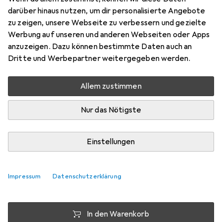
PiMF, S/FTP, CAT6a, 1 m
darüber hinaus nutzen, um dir personalisierte Angebote
zu zeigen, unsere Webseite zu verbessern und gezielte
Preis in EUR inkl. MwSt.
Werbung auf unseren und anderen Webseiten oder Apps
anzuzeigen. Dazu können bestimmte Daten auch an
Schneller lieferbar
Dritte und Werbepartner weitergegeben werden.
Angebot für
EUR
18,21
Allem zustimmen
Bewertungen
Nur das Nötigste
Zwischen Sa, 15.8. und Fr, 21.8. geliefert
Einstellungen
Mehr als 10 Stück an Lager beim Lieferanten
Benachrichtigen, wenn schneller verfügbar
Impressum
Datenschutzerklärung
Lieferort angeben für genaue Lieferzeit
In den Warenkorb