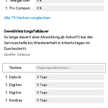
1.
Telegärtner
0
%
1.
Tru Components
0
%
Alle 75 Marken vergleichen
Gewährleistungsfalldauer
So lange dauert eine Abwicklung ab Ankunft bei der
Servicestelle bis Wiedererhalt in Arbeitstagen im
Durchschnitt.
Quelle: Galaxus
i
Tecline
Ungenügende Daten
1.
Delock
i
0
Tage
1.
Digitec
i
0
Tage
1.
Digitus
i
0
Tage
1.
Goobay
i
0
Tage