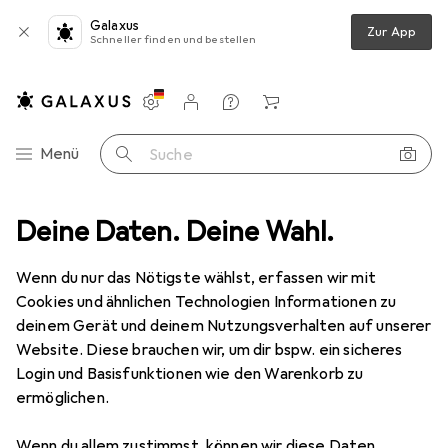
Galaxus
Zur App
Schneller finden und bestellen
Einstellungen
Kundenkonto
Vergleichslisten
Merklisten
Warenkorb
Navigation nach Kategorien
Menü
Suche
6a, grau, 10,0 m Für 10 Gigabit/s, halogenfrei, mit Leoni-Kabel und Hiro
Deine Daten. Deine Wahl.
Wenn du nur das Nötigste wählst, erfassen wir mit
Cookies und ähnlichen Technologien Informationen zu
1 Bild
deinem Gerät und deinem Nutzungsverhalten auf unserer
EUR
26,85
Website. Diese brauchen wir, um dir bspw. ein sicheres
EUR
2,69
/
1m
Tecline
Patchkabel S/FTP, PiMF, Cat
Login und Basisfunktionen wie den Warenkorb zu
ermöglichen.
6a, grau, 10,0 m Für 10 Gigabit/s,
halogenfrei, mit Leoni-Kabel und Hiro
Wenn du allem zustimmst, können wir diese Daten