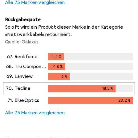
Alle 75 Marken vergleichen
Rückgabequote
So oft wird ein Produkt dieser Marke in der Kategorie
«Netzwerkkabel» retourniert.
Quelle: Galaxus
67.
Renkforce
4,4
%
4,4
%
68.
Tru Components
4,8
%
4,8
%
69.
Lanview
6
%
6
%
70.
Tecline
18,5
%
18,5
%
71.
BlueOptics
23,2
%
23,2
%
Alle 75 Marken vergleichen