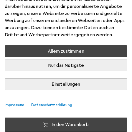
PiMF, S/FTP, CAT6a, 10 m
darüber hinaus nutzen, um dir personalisierte Angebote
zu zeigen, unsere Webseite zu verbessern und gezielte
Preis in EUR inkl. MwSt.
Werbung auf unseren und anderen Webseiten oder Apps
anzuzeigen. Dazu können bestimmte Daten auch an
Bewertungen
Dritte und Werbepartner weitergegeben werden.
Allem zustimmen
Zwischen Di, 18.8. und Do, 20.8. geliefert
Mehr als 10 Stück an Lager beim Drittanbieter
Nur das Nötigste
Benachrichtigen, wenn schneller verfügbar
Einstellungen
Lieferort angeben für genaue Lieferzeit
i
Angebot von
Impressum
Datenschutzerklärung
JACOB
DE
In den Warenkorb