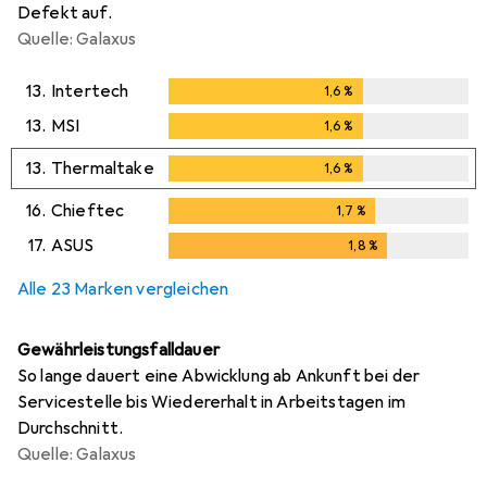
Defekt auf.
Quelle: Galaxus
13.
Intertech
1,6
%
1,6
%
13.
MSI
1,6
%
1,6
%
13.
Thermaltake
1,6
%
1,6
%
16.
Chieftec
1,7
%
1,7
%
17.
ASUS
1,8
%
1,8
%
Alle 23 Marken vergleichen
Gewährleistungsfalldauer
So lange dauert eine Abwicklung ab Ankunft bei der
Servicestelle bis Wiedererhalt in Arbeitstagen im
Durchschnitt.
Quelle: Galaxus