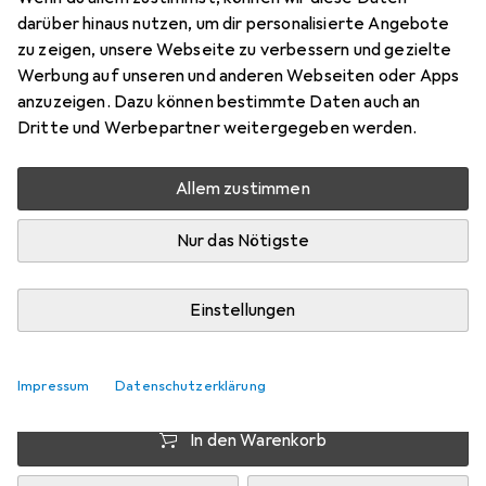
Preis in EUR inkl. MwSt.
darüber hinaus nutzen, um dir personalisierte Angebote
zu zeigen, unsere Webseite zu verbessern und gezielte
EUR
9,43
sparen
Werbung auf unseren und anderen Webseiten oder Apps
Angebot für
EUR
76,13
anzuzeigen. Dazu können bestimmte Daten auch an
Dritte und Werbepartner weitergegeben werden.
Bewertungen
208
Allem zustimmen
Nur das Nötigste
Zwischen Do, 13.8. und Mo, 17.8. geliefert
Mehr als 10 Stück an Lager beim Drittanbieter
Einstellungen
Lieferort angeben für genaue Lieferzeit
i
Angebot von
StockNet Connect
FR
Impressum
Datenschutzerklärung
In den Warenkorb