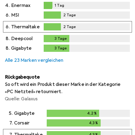
4.
Enermax
1
Tag
1
Tag
6.
MSI
2
Tage
2
Tage
6.
Thermaltake
2
Tage
2
Tage
8.
Deepcool
3
Tage
3
Tage
8.
Gigabyte
3
Tage
3
Tage
Alle 23 Marken vergleichen
Rückgabequote
So oft wird ein Produkt dieser Marke in der Kategorie
«PC Netzteil» retourniert.
Quelle: Galaxus
5.
Gigabyte
4,2
%
4,2
%
7.
Corsair
4,3
%
4,3
%
7.
Thermaltake
4,3
%
4,3
%