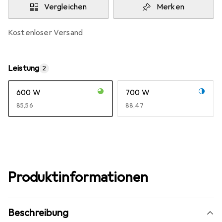
Vergleichen
Merken
kostenloser Versand
Leistung
2
600 W
700 W
EUR
85,56
EUR
88,47
Produktinformationen
Beschreibung