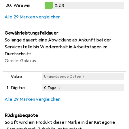
0,2
%
20.
Wirewin
0,2
%
0,2
%
Alle 29 Marken vergleichen
Gewährleistungsfalldauer
So lange dauert eine Abwicklung ab Ankunft bei der
Servicestelle bis Wiedererhalt in Arbeitstagen im
Durchschnitt.
Quelle: Galaxus
i
Value
Ungenügende Daten
1.
Digitus
i
0
Tage
i
i
i
Ungenügende Daten
Ungenügende Daten
Ungenügende Daten
Alle 29 Marken vergleichen
Rückgabequote
So oft wird ein Produkt dieser Marke in der Kategorie