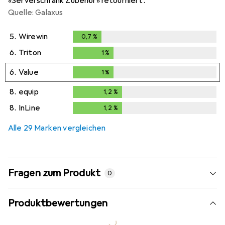
«Serverschrank Zubehör» retourniert.
Quelle: Galaxus
5.
Wirewin
0,7
%
0,7
%
6.
Triton
1
%
1
%
6.
Value
1
%
1
%
8.
equip
1,2
%
1,2
%
8.
InLine
1,2
%
1,2
%
Alle 29 Marken vergleichen
Fragen zum Produkt
0
Produktbewertungen