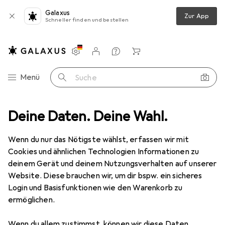
Galaxus
Zur App
Schneller finden und bestellen
Einstellungen
Kundenkonto
Vergleichslisten
Merklisten
Warenkorb
Navigation nach Kategorien
Menü
Suche
Zubehör
Deine Daten. Deine Wahl.
Serverschrank Zubehör
Value 19" Shelf Rack, 1U, with 2
Wenn du nur das Nötigste wählst, erfassen wir mit
Cookies und ähnlichen Technologien Informationen zu
12 Bilder
deinem Gerät und deinem Nutzungsverhalten auf unserer
Website. Diese brauchen wir, um dir bspw. ein sicheres
EUR
25,99
Login und Basisfunktionen wie den Warenkorb zu
Value
19" Shelf Rack, 1U, with 2
ermöglichen.
Preis in EUR inkl. MwSt.
Wenn du allem zustimmst, können wir diese Daten