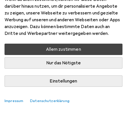
darüber hinaus nutzen, um dir personalisierte Angebote
Marke
Bewertungen
zu zeigen, unsere Webseite zu verbessern und gezielte
Mehr von Value
2
Werbung auf unseren und anderen Webseiten oder Apps
anzuzeigen. Dazu können bestimmte Daten auch an
Dritte und Werbepartner weitergegeben werden.
Zwischen Mo, 10.8. und Di, 11.8. geliefert
Mehr als 10 Stück an Lager beim Lieferanten
Allem zustimmen
Lieferort angeben für genaue Lieferzeit
Nur das Nötigste
In den Warenkorb
Einstellungen
Vergleichen
Merken
i
Kostenloser Versand ab 30,–
Impressum
Datenschutzerklärung