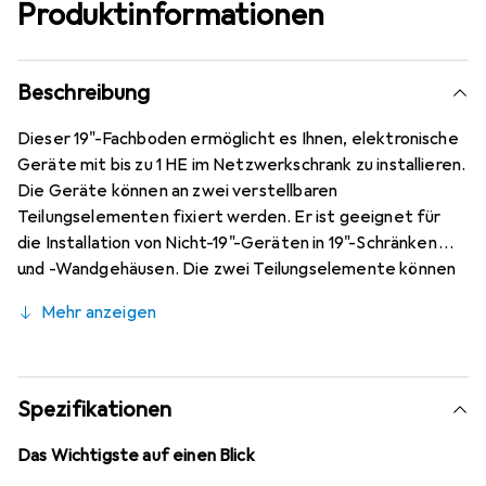
Produktinformationen
Beschreibung
Dieser 19"-Fachboden ermöglicht es Ihnen, elektronische
Geräte mit bis zu 1 HE im Netzwerkschrank zu installieren.
Die Geräte können an zwei verstellbaren
Teilungselementen fixiert werden. Er ist geeignet für
die Installation von Nicht-19"-Geräten in 19"-Schränken
und -Wandgehäusen. Die zwei Teilungselemente können
auf dem Fachboden mit Schrauben befestigt werden;
Mehr anzeigen
dafür hat der Fachboden zwei Reihen mit 16 Löchern (mit
einem Lochabstand von 25,4 mm, Reihenabstand 100
mm). Hergestellt aus 1,2 mm dickem Stahl. Tiefe: 150 mm.
Farbe: schwarz. Max. Belastbarkeit: 6 kg.
Spezifikationen
Das Wichtigste auf einen Blick