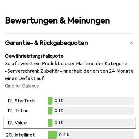
Bewertungen & Meinungen
Garantie- & Rückgabequoten
Gewährleistungsfallquote
So oft weist ein Produkt dieser Marke in der Kategorie
«Serverschrank Zubehör» innerhalb der ersten 24 Monate
einen Defekt auf.
Quelle: Galaxus
12.
StarTech
0,1
%
0,1
%
12.
Triton
0,1
%
0,1
%
12.
Value
0,1
%
0,1
%
20.
Intellinet
0,2
%