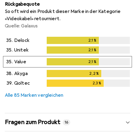
Rückgabequote
So oft wird ein Produkt dieser Marke in der Kategorie
«Videokabel» retourniert.
Quelle: Galaxus
35.
Delock
2,1
%
2,1
%
35.
Unitek
2,1
%
2,1
%
35.
Value
2,1
%
2,1
%
38.
Akyga
2,2
%
2,2
%
39.
Qoltec
2,3
%
2,3
%
Alle 85 Marken vergleichen
Fragen zum Produkt
16