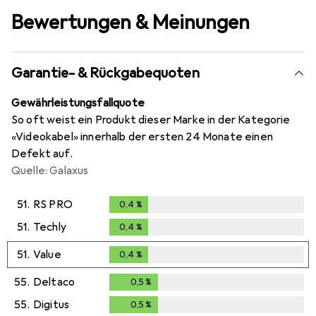
Bewertungen & Meinungen
Garantie- & Rückgabequoten
Gewährleistungsfallquote
So oft weist ein Produkt dieser Marke in der Kategorie
«Videokabel» innerhalb der ersten 24 Monate einen
Defekt auf.
Quelle: Galaxus
51.
RS PRO
0,4
%
0,4
%
51.
Techly
0,4
%
0,4
%
51.
Value
0,4
%
0,4
%
55.
Deltaco
0,5
%
0,5
%
55.
Digitus
0,5
%
0,5
%