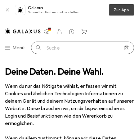
Galaxus
Zur App
Schneller finden und bestellen
Einstellungen
Kundenkonto
Vergleichslisten
Merklisten
Warenkorb
Navigation nach Kategorien
Menü
Suche
pherie
Deine Daten. Deine Wahl.
Kabel
Videokabel
Value DisplayPort — HDMI (Typ A)
Wenn du nur das Nötigste wählst, erfassen wir mit
Cookies und ähnlichen Technologien Informationen zu
6 Bilder
deinem Gerät und deinem Nutzungsverhalten auf unserer
Website. Diese brauchen wir, um dir bspw. ein sicheres
EUR
15,99
Login und Basisfunktionen wie den Warenkorb zu
Value
DisplayPort — HDMI (Typ A)
ermöglichen.
3 m
Wenn du allem zustimmst, können wir diese Daten