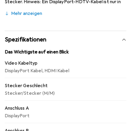
Stecker. Hinweis: Ein DisplayPort-HDTV-Kabel ist nur in
einer Richtung verwendbar; der DisplayPort-Stecker
Mehr anzeigen
kann nur auf der Datenquellenseite verwendet werden
(z.B. Grafikkarte).
Spezifikationen
Das Wichtigste auf einen Blick
Video Kabeltyp
DisplayPort Kabel
,
HDMI Kabel
Stecker Geschlecht
Stecker/Stecker (M/M)
Anschluss A
DisplayPort
Anschluss B