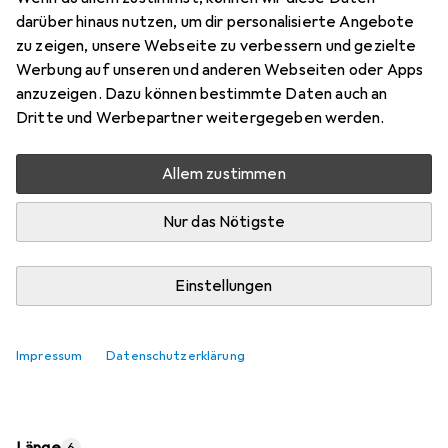
Preis in EUR inkl. MwSt.
darüber hinaus nutzen, um dir personalisierte Angebote
zu zeigen, unsere Webseite zu verbessern und gezielte
Marke
Bewertungen
Werbung auf unseren und anderen Webseiten oder Apps
Mehr von Value
829
anzuzeigen. Dazu können bestimmte Daten auch an
Dritte und Werbepartner weitergegeben werden.
Zwischen Fr, 7.8. und Mo, 10.8. geliefert
Allem zustimmen
Mehr als 10 Stück an Lager beim Lieferanten
Lieferort angeben für genaue Lieferzeit
Nur das Nötigste
In den Warenkorb
Einstellungen
Vergleichen
Merken
Impressum
Datenschutzerklärung
i
Kostenloser Versand ab 30,–