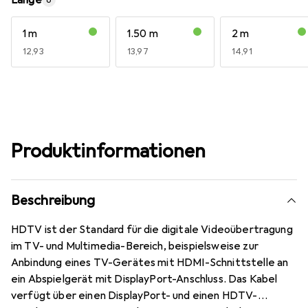
Länge
6
1 m
1.50 m
2 m
EUR
12,93
EUR
13,97
EUR
14,91
Produktinformationen
Beschreibung
HDTV ist der Standard für die digitale Videoübertragung
im TV- und Multimedia-Bereich, beispielsweise zur
Anbindung eines TV-Gerätes mit HDMI-Schnittstelle an
ein Abspielgerät mit DisplayPort-Anschluss. Das Kabel
verfügt über einen DisplayPort- und einen HDTV-