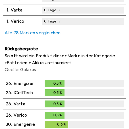
1.
Varta
i
0
Tage
1.
Verico
i
0
Tage
Alle 78 Marken vergleichen
Rückgabequote
So oft wird ein Produkt dieser Marke in der Kategorie
«Batterien + Akkus» retourniert.
Quelle: Galaxus
26.
Energizer
0,5
%
0,5
%
26.
ICellTech
0,5
%
0,5
%
26.
Varta
0,5
%
0,5
%
26.
Verico
0,5
%
0,5
%
30.
Energenie
0,6
%
0,6
%