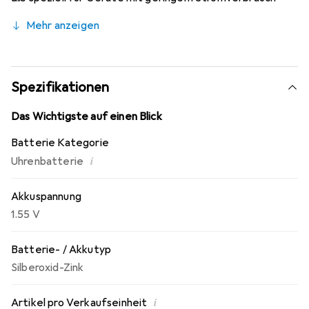
entwickelt wurde. Die Silberoxid-Zink-Technologie
Mehr anzeigen
garantiert eine stabile Leistung und eine lange
Lebensdauer. Die Batterie wird einzeln im praktischen
Blisterpack geliefert, was eine sichere Lagerung und
einfache Handhabung gewährleistet. Perfekt für präzise
Spezifikationen
Uhren und empfindliche Elektronik, die eine konstante
Energiequelle benötigen.
Das Wichtigste auf einen Blick
Batterie Kategorie
i
Uhrenbatterie
Akkuspannung
1.55 V
Batterie- / Akkutyp
Silberoxid-Zink
i
Artikel pro Verkaufseinheit