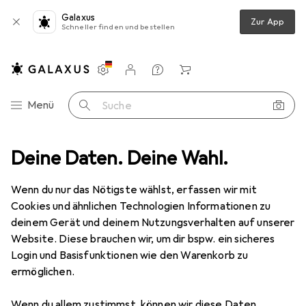
Galaxus
Zur App
Schneller finden und bestellen
Einstellungen
Kundenkonto
Vergleichslisten
Merklisten
Warenkorb
Navigation nach Kategorien
Menü
Suche
g
Deine Daten. Deine Wahl.
Batterien + Akkus
Batterien + Akkus
Varta 1 Chron V 379
Wenn du nur das Nötigste wählst, erfassen wir mit
Cookies und ähnlichen Technologien Informationen zu
17 Bilder
deinem Gerät und deinem Nutzungsverhalten auf unserer
Website. Diese brauchen wir, um dir bspw. ein sicheres
MENGENRABATT
Login und Basisfunktionen wie den Warenkorb zu
ermöglichen.
EUR
2,74
Spare
EUR
3,27
EUR
2,74
/
1Stk.
Varta
1 Chron V 379
Wenn du allem zustimmst, können wir diese Daten