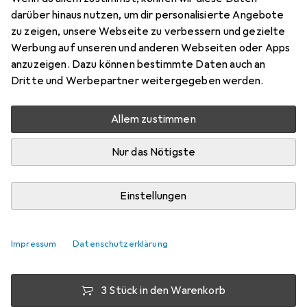
darüber hinaus nutzen, um dir personalisierte Angebote
1 Stk., SR63, 15 mAh
zu zeigen, unsere Webseite zu verbessern und gezielte
Preis in EUR inkl. MwSt.
Werbung auf unseren und anderen Webseiten oder Apps
anzuzeigen. Dazu können bestimmte Daten auch an
Bewertungen
Dritte und Werbepartner weitergegeben werden.
7
Allem zustimmen
Mi, 12.8. geliefert
Nur das Nötigste
Mehr als 10 Stück an Lager beim Lieferanten
Lieferort angeben für genaue Lieferzeit
Einstellungen
1 Stück
2 Stück
3 Stück
4 Stück
EUR
3,83
EUR
3,08
EUR
2,74
EUR
2,37
pro Stück
pro Stück
pro Stück
pro Stück
Impressum
Datenschutzerklärung
−
20
%
−
28
%
−
38
%
3 Stück in den Warenkorb