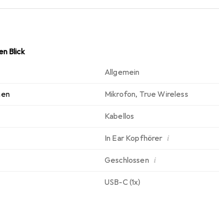
n Blick
Allgemein
nen
Mikrofon
,
True Wireless
Kabellos
i
In Ear Kopfhörer
i
Geschlossen
USB-C (1x)