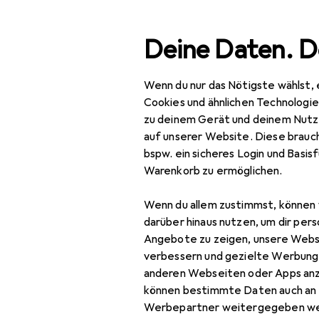
Suche
Deine Daten. D
Wenn du nur das Nötigste wählst, 
Navigation nach Kategorien
Gesamtsortiment
IT +
Gesamtsortiment
Cookies und ähnlichen Technologi
zu deinem Gerät und deinem Nutz
IT + Multimedia
auf unserer Website. Diese brauch
bspw. ein sicheres Login und Basis
Audio
Warenkorb zu ermöglichen.
Kopfhörer + Headset
Wenn du allem zustimmst, können 
Gaming Headset
darüber hinaus nutzen, um dir pers
Angebote zu zeigen, unsere Webs
Headset Zubehör
verbessern und gezielte Werbung
anderen Webseiten oder Apps an
Kopfhörer
können bestimmte Daten auch an 
Kopfhörer Zubehör
Werbepartner weitergegeben we