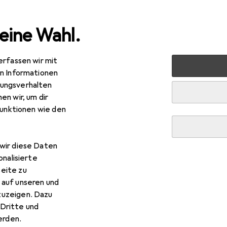
eine Wahl.
erfassen wir mit
 Multimedia
Audio
Kopfhörer + Headset
Kopfhörer
en Informationen
ungsverhalten
en wir, um dir
funktionen wie den
wir diese Daten
onalisierte
eite zu
 auf unseren und
zuzeigen. Dazu
Dritte und
rden.