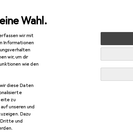
eine Wahl.
erfassen wir mit
 Multimedia
Netzwerk
Netzwerkkabel
Wirewin Slim 
en Informationen
ungsverhalten
en wir, um dir
funktionen wie den
wir diese Daten
onalisierte
eite zu
 auf unseren und
zuzeigen. Dazu
Dritte und
rden.