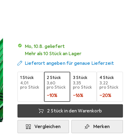
Marke
Bewertungen
Mehr von Wirewin
38
Mo, 10.8. geliefert
Mehr als 10 Stück an Lager
Lieferort angeben für genaue Lieferzeit
1 Stück
2 Stück
3 Stück
4 Stück
EUR
4,01
EUR
3,60
EUR
3,35
EUR
3,22
pro Stück
pro Stück
pro Stück
pro Stück
−
10
%
−
16
%
−
20
%
2 Stück in den Warenkorb
Vergleichen
Merken