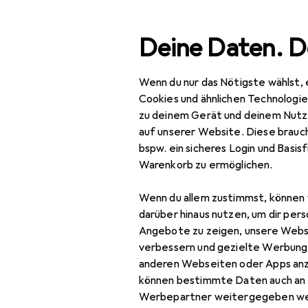
Suche
Deine Daten. D
Wenn du nur das Nötigste wählst, 
Navigation nach Kategorien
Gesamtsortiment
IT +
Gesamtsortiment
Cookies und ähnlichen Technologi
zu deinem Gerät und deinem Nutz
IT + Multimedia
auf unserer Website. Diese brauch
bspw. ein sicheres Login und Basis
Netzwerk
Warenkorb zu ermöglichen.
Bridges + Router
Wenn du allem zustimmst, können 
Netzwerkadapter
darüber hinaus nutzen, um dir pers
Angebote zu zeigen, unsere Webs
Netzwerkkabel
verbessern und gezielte Werbung
anderen Webseiten oder Apps an
Netzwerkkamera
können bestimmte Daten auch an 
Netzwerkkamera
Werbepartner weitergegeben we