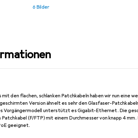
6 Bilder
ormationen
s mit den flachen, schlanken Patchkabeln haben wir nun eine w
ungeschirmten Version ähnelt es sehr den Glasfaser-Patchkabe
es Vorgängermodell unterstützt es Gigabit-Ethernet. Die gesch
s Patchkabel (F/FTP) mit einem Durchmesser von knapp 4 mm. D
PoE geeignet.