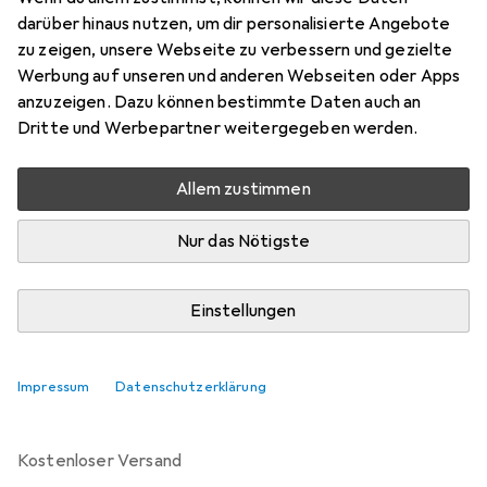
darüber hinaus nutzen, um dir personalisierte Angebote
Schneller lieferbar
zu zeigen, unsere Webseite zu verbessern und gezielte
Angebot für
EUR
1067,05
Werbung auf unseren und anderen Webseiten oder Apps
anzuzeigen. Dazu können bestimmte Daten auch an
Marke
Bewertungen
Dritte und Werbepartner weitergegeben werden.
Mehr von Zebra
Allem zustimmen
Zwischen Di, 11.8. und Mo, 17.8. geliefert
Nur das Nötigste
8 Stück an Lager beim Lieferanten
Lieferort angeben für genaue Lieferzeit
Einstellungen
In den Warenkorb
Impressum
Datenschutzerklärung
Vergleichen
Merken
kostenloser Versand