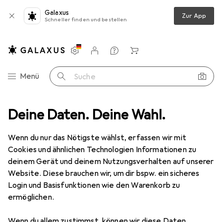
Galaxus
Zur App
Schneller finden und bestellen
Einstellungen
Kundenkonto
Vergleichslisten
Merklisten
Warenkorb
Navigation nach Kategorien
Menü
Suche
r
Deine Daten. Deine Wahl.
Drucken
Drucker Zubehör
Zebra 220XI4 DRUCKKOPF KIT
Wenn du nur das Nötigste wählst, erfassen wir mit
Cookies und ähnlichen Technologien Informationen zu
2 Bilder
deinem Gerät und deinem Nutzungsverhalten auf unserer
Website. Diese brauchen wir, um dir bspw. ein sicheres
EUR
1003,47
Login und Basisfunktionen wie den Warenkorb zu
Zebra
220XI4 DRUCKKOPF KIT
ermöglichen.
Preis in EUR inkl. MwSt.
Wenn du allem zustimmst, können wir diese Daten