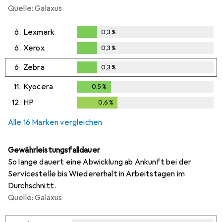
Quelle: Galaxus
6.
Lexmark
0,3
%
0,3
%
6.
Xerox
0,3
%
0,3
%
6.
Zebra
0,3
%
0,3
%
11.
Kyocera
0,5
%
0,5
%
12.
HP
0,6
%
0,6
%
Alle 16 Marken vergleichen
Gewährleistungsfalldauer
So lange dauert eine Abwicklung ab Ankunft bei der
Servicestelle bis Wiedererhalt in Arbeitstagen im
Durchschnitt.
Quelle: Galaxus