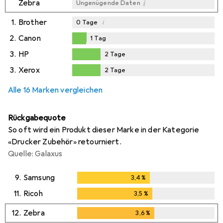
i
Zebra
Ungenügende Daten
1.
Brother
i
0
Tage
2.
Canon
1
Tag
1
Tag
3.
HP
2
Tage
2
Tage
3.
Xerox
2
Tage
2
Tage
Alle 16 Marken vergleichen
Rückgabequote
So oft wird ein Produkt dieser Marke in der Kategorie
«Drucker Zubehör» retourniert.
Quelle: Galaxus
9.
Samsung
3,4
%
3,4
%
11.
Ricoh
3,5
%
3,5
%
12.
Zebra
3,6
%
3,6
%