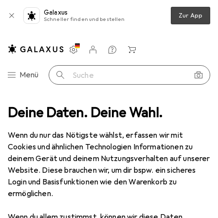
Galaxus
Zur App
Schneller finden und bestellen
Einstellungen
Kundenkonto
Vergleichslisten
Merklisten
Warenkorb
Navigation nach Kategorien
Menü
Suche
er
Deine Daten. Deine Wahl.
Drucken
Drucker Zubehör
Zebra Kit Platen Bearings (Tt)
Wenn du nur das Nötigste wählst, erfassen wir mit
Cookies und ähnlichen Technologien Informationen zu
3 Bilder
deinem Gerät und deinem Nutzungsverhalten auf unserer
Website. Diese brauchen wir, um dir bspw. ein sicheres
EUR
22,31
Login und Basisfunktionen wie den Warenkorb zu
Zebra
Kit Platen Bearings (Tt)
ermöglichen.
Preis in EUR inkl. MwSt.
Wenn du allem zustimmst, können wir diese Daten