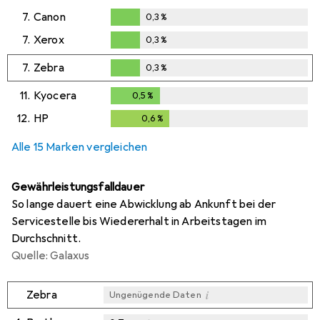
7.
Canon
0,3
%
0,3
%
7.
Xerox
0,3
%
0,3
%
7.
Zebra
0,3
%
0,3
%
11.
Kyocera
0,5
%
0,5
%
12.
HP
0,6
%
0,6
%
Alle 15 Marken vergleichen
Gewährleistungsfalldauer
So lange dauert eine Abwicklung ab Ankunft bei der
Servicestelle bis Wiedererhalt in Arbeitstagen im
Durchschnitt.
Quelle: Galaxus
i
Zebra
Ungenügende Daten