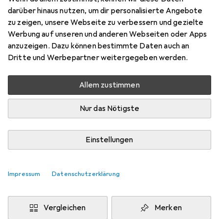
darüber hinaus nutzen, um dir personalisierte Angebote
Schneller lieferbar
zu zeigen, unsere Webseite zu verbessern und gezielte
Angebot für
EUR
35,56
Werbung auf unseren und anderen Webseiten oder Apps
anzuzeigen. Dazu können bestimmte Daten auch an
Marke
Bewertungen
Dritte und Werbepartner weitergegeben werden.
Mehr von Zebra
Allem zustimmen
Zwischen Di, 18.8. und Mo, 24.8. geliefert
Nur das Nötigste
Nur 1 Stück an Lager beim Lieferanten
Benachrichtigen, wenn schneller verfügbar
Einstellungen
Lieferort angeben für genaue Lieferzeit
Impressum
Datenschutzerklärung
In den Warenkorb
Vergleichen
Merken