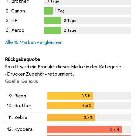
1.
Brother
i
0
Tage
2.
Canon
1
Tag
1
Tag
3.
HP
2
Tage
2
Tage
3.
Xerox
2
Tage
2
Tage
Alle 15 Marken vergleichen
Rückgabequote
So oft wird ein Produkt dieser Marke in der Kategorie
«Drucker Zubehör» retourniert.
Quelle: Galaxus
9.
Ricoh
3,5
%
3,5
%
10.
Brother
3,6
%
3,6
%
11.
Zebra
3,7
%
3,7
%
12.
Kyocera
5,7
%