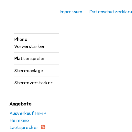
Lautsprecher
Ständer +
Impressum
Datenschutzerklär
Wandmontage
Lautsprecherkabel
Phono
Vorverstärker
Plattenspieler
Stereoanlage
Stereoverstärker
Angebote
Ausverkauf HiFi +
Heimkino
Lautsprecher