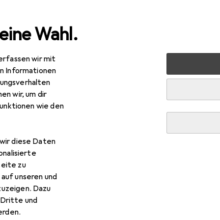
eine Wahl.
erfassen wir mit
 Multimedia
Audio
HiFi
HiFi + Heimkino Lautsprecher
en Informationen
ungsverhalten
kino Lautsprecher
en wir, um dir
funktionen wie den
wir diese Daten
onalisierte
eite zu
 auf unseren und
zuzeigen. Dazu
Dritte und
rden.