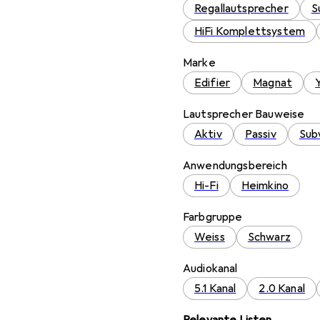
Regallautsprecher
S
HiFi Komplettsystem
Marke
Edifier
Magnat
Lautsprecher Bauweise
Aktiv
Passiv
Sub
Anwendungsbereich
Hi-Fi
Heimkino
Farbgruppe
Weiss
Schwarz
Audiokanal
5.1 Kanal
2.0 Kanal