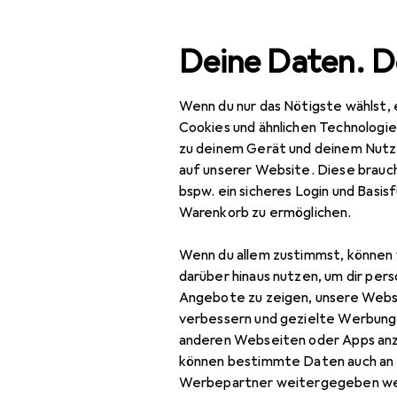
Suche
Deine Daten. D
Wenn du nur das Nötigste wählst, 
Navigation nach Kategorien
Gesamtsortiment
IT +
Gesamtsortiment
Cookies und ähnlichen Technologi
zu deinem Gerät und deinem Nutz
HiFi + Heim
IT + Multimedia
auf unserer Website. Diese brauch
bspw. ein sicheres Login und Basis
Audio
Warenkorb zu ermöglichen.
HiFi
Produkte
Forum
Wenn du allem zustimmst, können 
AV Receiver
darüber hinaus nutzen, um dir pers
Angebote zu zeigen, unsere Webs
HiFi + Heimkino
verbessern und gezielte Werbung
Lautsprecher
anderen Webseiten oder Apps an
können bestimmte Daten auch an 
HiFi Komponente
Werbepartner weitergegeben we