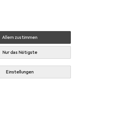
Einstellungen
Kundenkonto
Vergleichslisten
Merklisten
Warenkorb
Anmelden
Allem zustimmen
Nur das Nötigste
Einstellungen