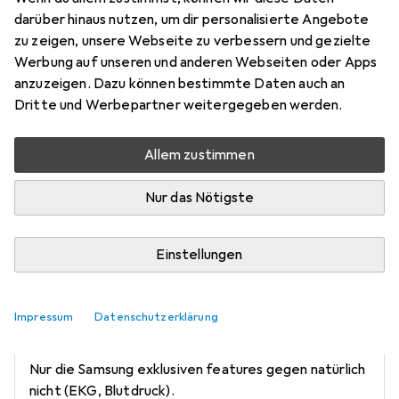
Frage zu Google Pixel 8 Pro
darüber hinaus nutzen, um dir personalisierte Angebote
zu zeigen, unsere Webseite zu verbessern und gezielte
Werbung auf unseren und anderen Webseiten oder Apps
FlexibleSirenata48
+1
anzuzeigen. Dazu können bestimmte Daten auch an
vor 2 Jahren
Dritte und Werbepartner weitergegeben werden.
Ist das Handy mit der Samsung Watch kompatibel?
Allem zustimmen
Nur das Nötigste
Einstellungen
Cataclisma
+1
vor 2 Jahren
hat dieses Produkt gekauft
Impressum
Datenschutzerklärung
Ich habe eine Galaxy watch 4 und es klappt (fast)
alles.
Nur die Samsung exklusiven features gegen natürlich
nicht (EKG, Blutdruck).