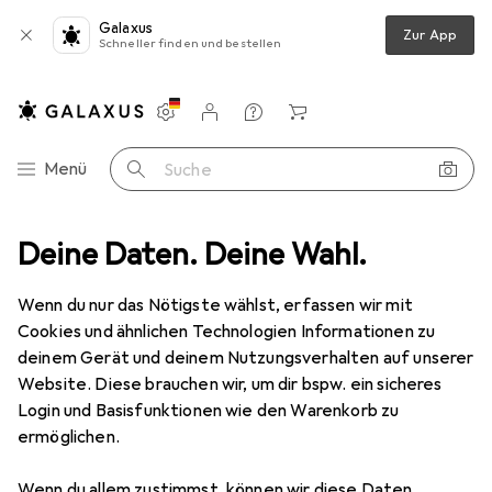
Galaxus
Zur App
Schneller finden und bestellen
Einstellungen
Kundenkonto
Vergleichslisten
Merklisten
Warenkorb
Navigation nach Kategorien
Menü
Suche
Fragen zum Produkt
Deine Daten. Deine Wahl.
Ist das Handy mit der Samsung Watch komp...
Wenn du nur das Nötigste wählst, erfassen wir mit
Cookies und ähnlichen Technologien Informationen zu
Google
Pixel 8 Pro
deinem Gerät und deinem Nutzungsverhalten auf unserer
256 GB, Obsidian, 6.70", SIM + eSIM, 5G
Website. Diese brauchen wir, um dir bspw. ein sicheres
Login und Basisfunktionen wie den Warenkorb zu
ermöglichen.
Wenn du allem zustimmst, können wir diese Daten