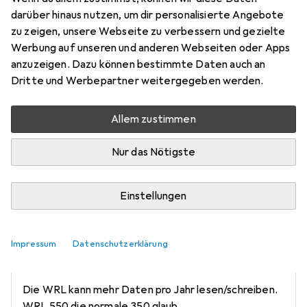
darüber hinaus nutzen, um dir personalisierte Angebote
zu zeigen, unsere Webseite zu verbessern und gezielte
Frage zu Seagate IronWolf Pro
Werbung auf unseren und anderen Webseiten oder Apps
anzuzeigen. Dazu können bestimmte Daten auch an
claudiogra
Dritte und Werbepartner weitergegeben werden.
0
vor 2 Jahren
Allem zustimmen
Was ist der Unterschied zwischen der IronWolf Pro
High WRL und der normalen IronWolf Pro?
Nur das Nötigste
Einstellungen
iDustBin
+1
Impressum
Datenschutzerklärung
vor 2 Jahren
hat dieses Produkt gekauft
Die WRL kann mehr Daten pro Jahr lesen/schreiben.
WRL 550 die normale 350 glaub.