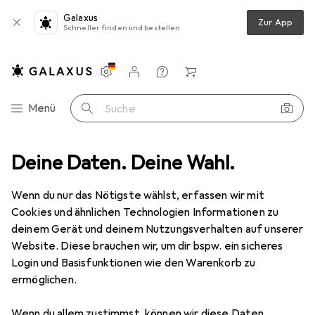
Galaxus
Zur App
Schneller finden und bestellen
Einstellungen
Kundenkonto
Vergleichslisten
Merklisten
Warenkorb
Navigation nach Kategorien
Menü
Suche
Deine Daten. Deine Wahl.
Fragen zum Produkt
Was ist der Unterschied zwischen der Iro...
Wenn du nur das Nötigste wählst, erfassen wir mit
Cookies und ähnlichen Technologien Informationen zu
EUR
EUR
914,49
45,72
/
1TB
deinem Gerät und deinem Nutzungsverhalten auf unserer
Seagate
IronWolf Pro
Website. Diese brauchen wir, um dir bspw. ein sicheres
20 TB, 3.5"
Login und Basisfunktionen wie den Warenkorb zu
ermöglichen.
Wenn du allem zustimmst, können wir diese Daten