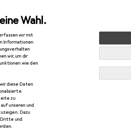
eine Wahl.
erfassen wir mit
verkauf
IT + Multimedia
Audio
Audio Player
Radio
en Informationen
ungsverhalten
Radio
en wir, um dir
funktionen wie den
wir diese Daten
onalisierte
eite zu
 auf unseren und
zuzeigen. Dazu
Dritte und
rden.