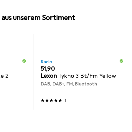
 aus unserem Sortiment
Radio
EUR
51,90
te 2
Lexon
Tykho 3 Bt/Fm Yellow
DAB, DAB+, FM, Bluetooth
1