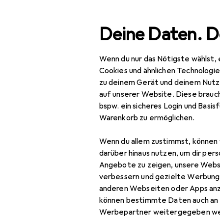
Suche
Deine Daten. D
Wenn du nur das Nötigste wählst, 
Navigation nach Kategorien
Gesamtsortiment
Aus
Gesamtsortiment
Cookies und ähnlichen Technologi
zu deinem Gerät und deinem Nutz
Ausverkauf 
Ausverkauf
auf unserer Website. Diese brauch
bspw. ein sicheres Login und Basis
IT + Multimedia
Warenkorb zu ermöglichen.
Audio
Wenn du allem zustimmst, können 
Audio Player
darüber hinaus nutzen, um dir pers
Angebote zu zeigen, unsere Webs
Audiokabel
verbessern und gezielte Werbung
anderen Webseiten oder Apps an
Diktiergerät
können bestimmte Daten auch an 
Diktiergerät
Werbepartner weitergegeben we