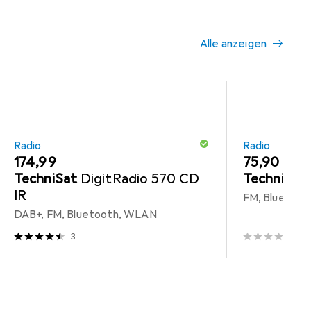
Alle anzeigen
Radio
Radio
EUR
174,99
EUR
75,90
TechniSat
DigitRadio 570 CD
TechniSat
IR
FM, Bluetoo
DAB+, FM, Bluetooth, WLAN
3