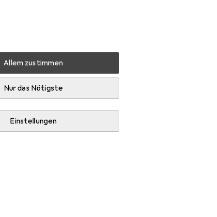
Einstellungen
Kundenkonto
Vergleichslisten
Merklisten
Warenkorb
Anmelden
Allem zustimmen
Nur das Nötigste
Einstellungen