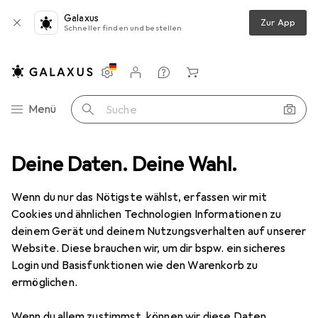
Galaxus
Zur App
Schneller finden und bestellen
Einstellungen
Kundenkonto
Vergleichslisten
Merklisten
Warenkorb
Navigation nach Kategorien
Menü
Suche
Deine Daten. Deine Wahl.
Gesamtsortiment
Ausverkauf
Haushalt
Ausverkauf Haushalt
Wenn du nur das Nötigste wählst, erfassen wir mit
Cookies und ähnlichen Technologien Informationen zu
deinem Gerät und deinem Nutzungsverhalten auf unserer
Website. Diese brauchen wir, um dir bspw. ein sicheres
Login und Basisfunktionen wie den Warenkorb zu
ermöglichen.
Wenn du allem zustimmst, können wir diese Daten