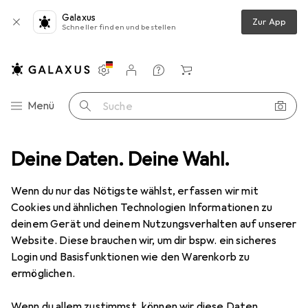
Galaxus
Zur App
Schneller finden und bestellen
Einstellungen
Kundenkonto
Vergleichslisten
Merklisten
Warenkorb
Navigation nach Kategorien
Menü
Suche
nt
Deine Daten. Deine Wahl.
Gebraucht
IT + Multimedia
Gaming + VR
PC Gaming
Gebraucht PC Gaming
Wenn du nur das Nötigste wählst, erfassen wir mit
Cookies und ähnlichen Technologien Informationen zu
deinem Gerät und deinem Nutzungsverhalten auf unserer
Website. Diese brauchen wir, um dir bspw. ein sicheres
Login und Basisfunktionen wie den Warenkorb zu
ermöglichen.
Wenn du allem zustimmst, können wir diese Daten