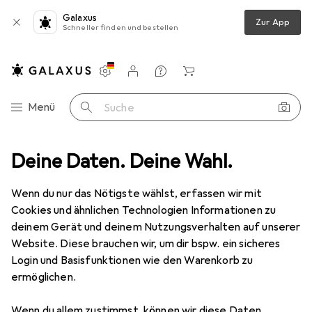
Galaxus
Zur App
Schneller finden und bestellen
Einstellungen
Kundenkonto
Vergleichslisten
Merklisten
Warenkorb
Navigation nach Kategorien
Menü
Suche
raucht
Deine Daten. Deine Wahl.
IT + Multimedia
Notebooks + PCs
Server + Zubehör
Gebraucht Server + Zubehör
Wenn du nur das Nötigste wählst, erfassen wir mit
Cookies und ähnlichen Technologien Informationen zu
deinem Gerät und deinem Nutzungsverhalten auf unserer
Website. Diese brauchen wir, um dir bspw. ein sicheres
Login und Basisfunktionen wie den Warenkorb zu
ermöglichen.
Wenn du allem zustimmst, können wir diese Daten