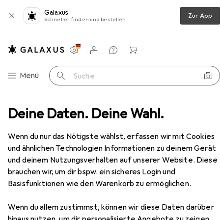
Galaxus
Zur App
Schneller finden und bestellen
Einstellungen
Kundenkonto
Vergleichslisten
Merklisten
Warenkorb
Navigation nach Kategorien
Menü
Suche
extilien
Deine Daten. Deine Wahl.
Kinderteppich
Confetti Carpets Adalee
Zubehör
Wenn du nur das Nötigste wählst, erfassen wir mit Cookies
und ähnlichen Technologien Informationen zu deinem Gerät
EUR
EUR
48,90
statt
51,90
und deinem Nutzungsverhalten auf unserer Website. Diese
Confetti Carpets
Adalee
brauchen wir, um dir bspw. ein sicheres Login und
160 x 120 cm
Basisfunktionen wie den Warenkorb zu ermöglichen.
Wenn du allem zustimmst, können wir diese Daten darüber
hinaus nutzen, um dir personalisierte Angebote zu zeigen,