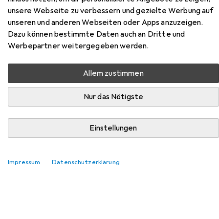
unsere Webseite zu verbessern und gezielte Werbung auf
unseren und anderen Webseiten oder Apps anzuzeigen.
Zubehör für Confetti Carpets
Dazu können bestimmte Daten auch an Dritte und
Adalee
Werbepartner weitergegeben werden.
Hier findest du passendes Zubehör zum Produkt Confetti
Allem zustimmen
Carpets Adalee aus den Kategorien Nassreiniger
Zubehör, Reinigungsmittel und Waschmittel +
Nur das Nötigste
Textilpflege.
Einstellungen
Beliebt
Nassreiniger Zubehör
Reinigungsmittel
Wasch
Impressum
Datenschutzerklärung
Relevanz
Produktliste