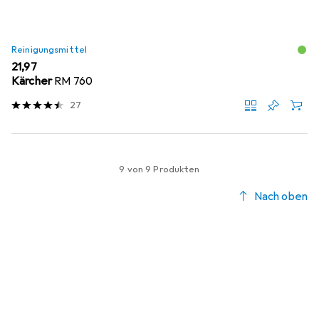
Reinigungsmittel
EUR
21,97
Kärcher
RM 760
27
9 von 9 Produkten
Nach oben