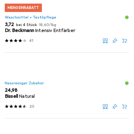
MENGENRABATT
Waschmittel + Textilpflege
EUR
EUR
3,72
bei 4 Stück
18,60
/
1kg
Dr. Beckmann
Intensiv Entfärber
41
Nassreiniger Zubehör
EUR
24,98
Bissell
Natural
20