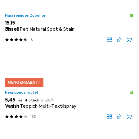
Nassreiniger Zubehör
EUR
15,15
Bissell
Pet Natural Spot & Stain
8
MENGENRABATT
Reinigungsmittel
EUR
EUR
5,45
bei 4 Stück
8,26
/
1l
Vanish
Teppich Multi-Textilspray
130