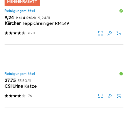
MENGENRABATT
Reinigungsmittel
EUR
EUR
9,24
bei 4 Stück
9,24
/
1l
Kärcher
Teppichreiniger RM 519
620
Reinigungsmittel
EUR
EUR
27,75
55,50
/
1l
CSI Urine
Katze
76