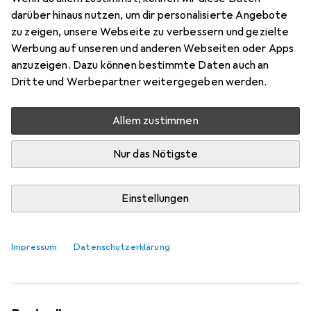
darüber hinaus nutzen, um dir personalisierte Angebote
zu zeigen, unsere Webseite zu verbessern und gezielte
Werbung auf unseren und anderen Webseiten oder Apps
anzuzeigen. Dazu können bestimmte Daten auch an
Dritte und Werbepartner weitergegeben werden.
Allem zustimmen
Nur das Nötigste
Einstellungen
Wie mich Galaxus über Nacht zur
Rentnerin machte
Impressum
Datenschutzerklärung
Judith Erdin
113 Likes
113
38 Kommentare
38