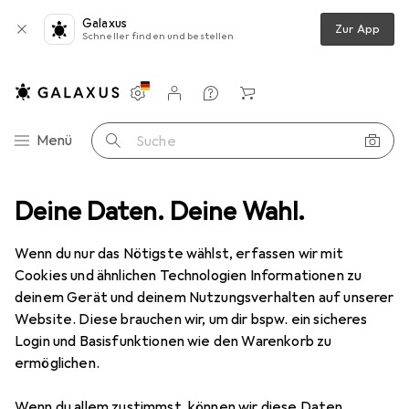
Galaxus
Zur App
Schneller finden und bestellen
Einstellungen
Kundenkonto
Vergleichslisten
Merklisten
Warenkorb
Navigation nach Kategorien
Menü
Suche
Deine Daten. Deine Wahl.
Gesamtsortiment
Baby + Eltern
Babyspielzeug
Babyspielzeug
Wenn du nur das Nötigste wählst, erfassen wir mit
Cookies und ähnlichen Technologien Informationen zu
deinem Gerät und deinem Nutzungsverhalten auf unserer
Entdecken
Forum
Website. Diese brauchen wir, um dir bspw. ein sicheres
Login und Basisfunktionen wie den Warenkorb zu
Produkttest
ermöglichen.
Wenn du allem zustimmst, können wir diese Daten