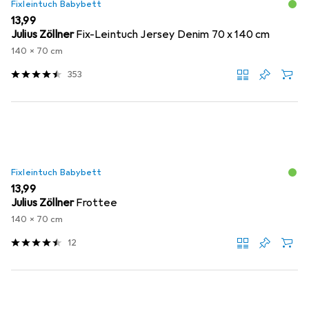
Fixleintuch Babybett
EUR
13,99
Julius Zöllner
Fix-Leintuch Jersey Denim 70 x 140 cm
140 x 70 cm
353
Fixleintuch Babybett
EUR
13,99
Julius Zöllner
Frottee
140 x 70 cm
12