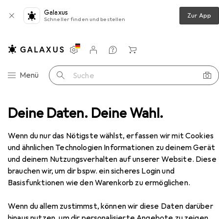
Galaxus
Zur App
Schneller finden und bestellen
Einstellungen
Kundenkonto
Vergleichslisten
Merklisten
Warenkorb
Navigation nach Kategorien
Menü
Suche
extilien
Deine Daten. Deine Wahl.
Babymatratze
Julius Zöllner Air Allround
Zubehör
Wenn du nur das Nötigste wählst, erfassen wir mit Cookies
EUR
99,90
und ähnlichen Technologien Informationen zu deinem Gerät
Julius Zöllner
Air Allround
und deinem Nutzungsverhalten auf unserer Website. Diese
140 x 70 cm
brauchen wir, um dir bspw. ein sicheres Login und
Basisfunktionen wie den Warenkorb zu ermöglichen.
Wenn du allem zustimmst, können wir diese Daten darüber
Zubehör für Julius Zöllner Air
hinaus nutzen, um dir personalisierte Angebote zu zeigen,