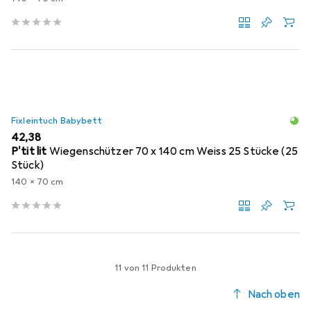
Fixleintuch Babybett
EUR
42,38
P'tit lit
Wiegenschützer 70 x 140 cm Weiss 25 Stücke (25
Stück)
140 x 70 cm
11 von 11 Produkten
Nach oben