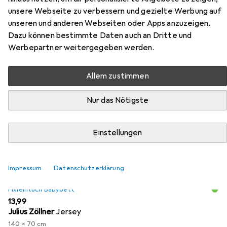
Allround
unsere Webseite zu verbessern und gezielte Werbung auf
unseren und anderen Webseiten oder Apps anzuzeigen.
Dazu können bestimmte Daten auch an Dritte und
Hier findest du passendes Zubehör zum Produkt Julius
Werbepartner weitergegeben werden.
Zöllner Air Allround aus der Kategorie Fixleintuch
Babybett.
Allem zustimmen
Beliebt
Julius Zöllner
Nur das Nötigste
Relevanz
Einstellungen
Produktliste
Impressum
Datenschutzerklärung
Fixleintuch Babybett
EUR
13,99
Julius Zöllner
Jersey
140 x 70 cm