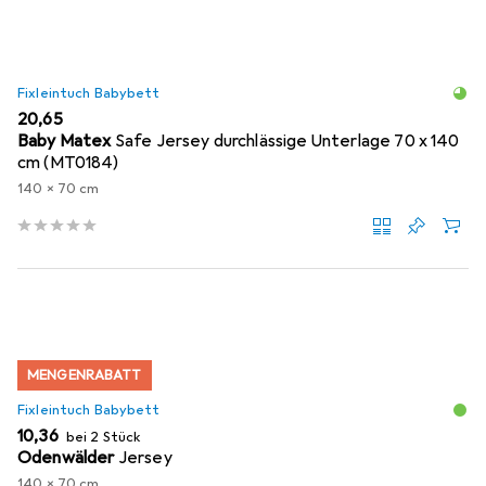
Fixleintuch Babybett
EUR
20,65
Baby Matex
Safe Jersey durchlässige Unterlage 70 x 140
cm (MT0184)
140 x 70 cm
MENGENRABATT
Fixleintuch Babybett
EUR
10,36
bei 2 Stück
Odenwälder
Jersey
140 x 70 cm