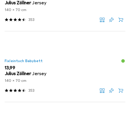
Julius Zöllner
Jersey
140 x 70 cm
353
Fixleintuch Babybett
EUR
13,99
Julius Zöllner
Jersey
140 x 70 cm
353