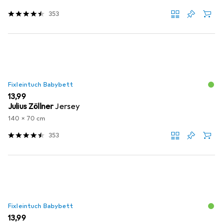
353
Fixleintuch Babybett
EUR
13,99
Julius Zöllner
Jersey
140 x 70 cm
353
Fixleintuch Babybett
EUR
13,99