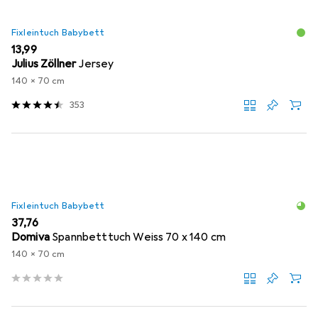
Fixleintuch Babybett
EUR
13,99
Julius Zöllner
Jersey
140 x 70 cm
353
Fixleintuch Babybett
EUR
37,76
Domiva
Spannbetttuch Weiss 70 x 140 cm
140 x 70 cm