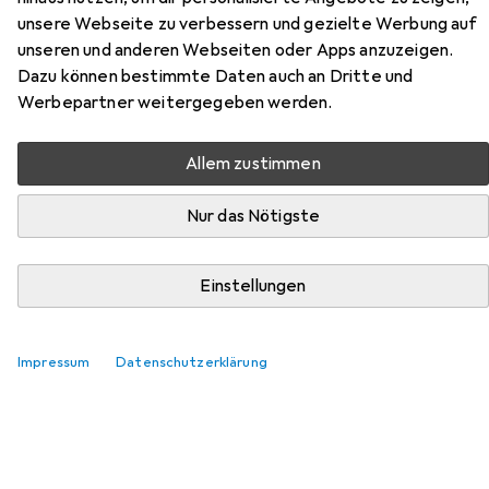
unsere Webseite zu verbessern und gezielte Werbung auf
Hier findest du passendes Zubehör zum Produkt
unseren und anderen Webseiten oder Apps anzuzeigen.
Träumeland Babymatratze Airkiss aus der Kategorie
Dazu können bestimmte Daten auch an Dritte und
Fixleintuch Babybett.
Werbepartner weitergegeben werden.
Relevanz
Allem zustimmen
Produktliste
Nur das Nötigste
Fixleintuch Babybett
Einstellungen
EUR
26,27
Domiva
Bettlaken BOUBOU
Impressum
Datenschutzerklärung