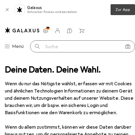
Galaxus
Zur App
Schneller finden und bestellen
Einstellungen
Kundenkonto
Vergleichslisten
Merklisten
Warenkorb
Navigation nach Kategorien
Menü
Suche
Deine Daten. Deine Wahl.
Babymatratze
Träumeland Babymatratze Airkiss
Zubehör
Wenn du nur das Nötigste wählst, erfassen wir mit Cookies
EUR
391,45
Träumeland
Babymatratze Airkiss
und ähnlichen Technologien Informationen zu deinem Gerät
und deinem Nutzungsverhalten auf unserer Website. Diese
brauchen wir, um dir bspw. ein sicheres Login und
Basisfunktionen wie den Warenkorb zu ermöglichen.
Zubehör für Träumeland
Wenn du allem zustimmst, können wir diese Daten darüber
Babymatratze Airkiss
hinaus nutzen, um dir personalisierte Angebote zu zeigen,