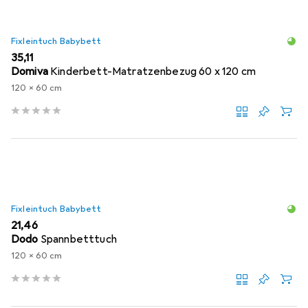
Fixleintuch Babybett
EUR
35,11
Domiva
Kinderbett-Matratzenbezug 60 x 120 cm
120 x 60 cm
Fixleintuch Babybett
EUR
21,46
Dodo
Spannbetttuch
120 x 60 cm