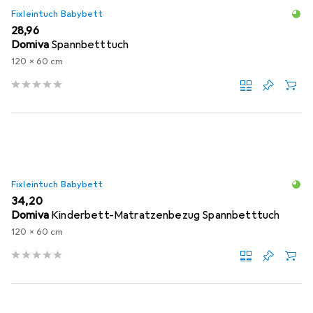
Fixleintuch Babybett
EUR
28,96
Domiva
Spannbetttuch
120 x 60 cm
Fixleintuch Babybett
EUR
34,20
Domiva
Kinderbett-Matratzenbezug Spannbetttuch
120 x 60 cm