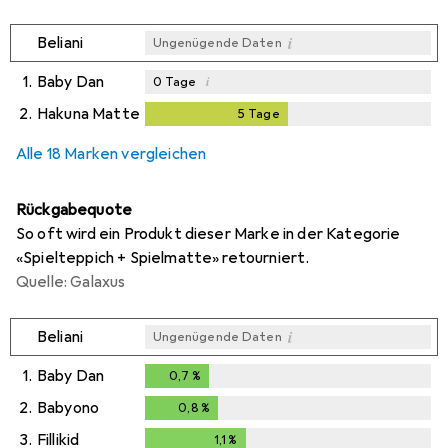
i
Beliani
Ungenügende Daten
1.
Baby Dan
i
0
Tage
2.
Hakuna Matte
5
Tage
5
Tage
i
i
Ungenügende Daten
Ungenügende Daten
Alle 18 Marken vergleichen
Rückgabequote
So oft wird ein Produkt dieser Marke in der Kategorie
«Spielteppich + Spielmatte» retourniert.
Quelle: Galaxus
i
Beliani
Ungenügende Daten
1.
Baby Dan
0,7
%
0,7
%
2.
Babyono
0,8
%
0,8
%
3.
Fillikid
1,1
%
1,1
%