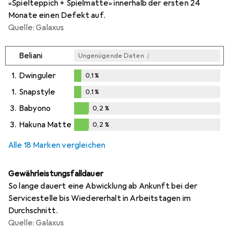
«Spielteppich + Spielmatte» innerhalb der ersten 24
Monate einen Defekt auf.
Quelle: Galaxus
i
Beliani
Ungenügende Daten
1.
Dwinguler
0,1
%
0,1
%
1.
Snapstyle
0,1
%
0,1
%
3.
Babyono
0,2
%
0,2
%
3.
Hakuna Matte
0,2
%
0,2
%
Alle 18 Marken vergleichen
Gewährleistungsfalldauer
So lange dauert eine Abwicklung ab Ankunft bei der
Servicestelle bis Wiedererhalt in Arbeitstagen im
Durchschnitt.
Quelle: Galaxus