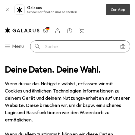
Galaxus
Zur App
Schneller finden und bestellen
Einstellungen
Kundenkonto
Vergleichslisten
Merklisten
Warenkorb
Navigation nach Kategorien
Menü
Suche
Kinderzimmertextilien
Deine Daten. Deine Wahl.
Spielteppich + Spielmatte
Beliani Tutak
Wenn du nur das Nötigste wählst, erfassen wir mit
Cookies und ähnlichen Technologien Informationen zu
8 Bilder
deinem Gerät und deinem Nutzungsverhalten auf unserer
Beliani
Tutak
Website. Diese brauchen wir, um dir bspw. ein sicheres
Login und Basisfunktionen wie den Warenkorb zu
150 x 80 cm
ermöglichen.
Marke
Bewertungen
Wenn du allem zustimmst, können wir diese Daten