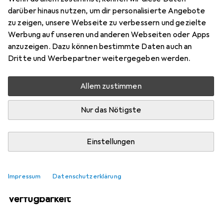
Mehr von Beliani
darüber hinaus nutzen, um dir personalisierte Angebote
zu zeigen, unsere Webseite zu verbessern und gezielte
Werbung auf unseren und anderen Webseiten oder Apps
Aktuell nicht lieferbar
anzuzeigen. Dazu können bestimmte Daten auch an
Dritte und Werbepartner weitergegeben werden.
Benachrichtigen, wenn lieferbar
Allem zustimmen
Vergleichen
Merken
Nur das Nötigste
i
Kostenloser Versand ab 30,–
Einstellungen
Impressum
Datenschutzerklärung
Ähnliche Produkte mit besserer
Verfügbarkeit