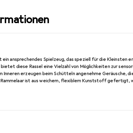
ormationen
 ein ansprechendes Spielzeug, das speziell für die Kleinsten 
ietet diese Rassel eine Vielzahl von Möglichkeiten zur sensor
m Inneren erzeugen beim Schütteln angenehme Geräusche, die
Rammelaar ist aus weichem, flexiblem Kunststoff gefertigt, w
nk der 28 Vingergaten können Babys die Rassel leicht greifen 
 fördert. Dieses Spielzeug ist für alle Altersgruppen geeigne
s Kindes.