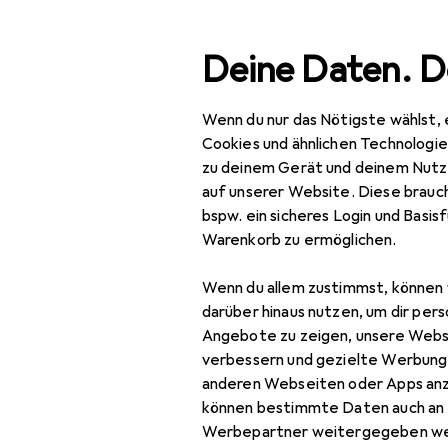
Suche
Deine Daten. D
Wenn du nur das Nötigste wählst, 
Navigation nach Kategorien
Gesamtsortiment
Baby
Gesamtsortiment
Cookies und ähnlichen Technologi
zu deinem Gerät und deinem Nutz
Baby + Eltern
auf unserer Website. Diese brauch
bspw. ein sicheres Login und Basis
Babyspielzeug
Warenkorb zu ermöglichen.
Motorikförderung
Wenn du allem zustimmst, können 
Babyrassel
darüber hinaus nutzen, um dir pers
Angebote zu zeigen, unsere Webs
Beissring
verbessern und gezielte Werbung
anderen Webseiten oder Apps an
Bewegungsspielzeug
können bestimmte Daten auch an 
Greifling
Werbepartner weitergegeben we