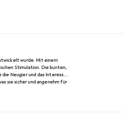
entwickelt wurde. Mit einem
ischen Stimulation. Die bunten,
 die Neugier und das Interesse
as sie sicher und angenehm für
und festhalten, was die
t und wird schnell zum