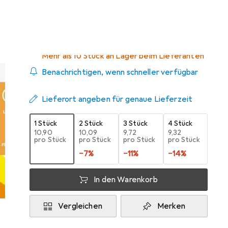
Zwischen Di, 25.8. und Di, 1.9. geliefert
Mehr als 10 Stück an Lager beim Lieferanten
Benachrichtigen, wenn schneller verfügbar
Lieferort angeben für genaue Lieferzeit
1 Stück
2 Stück
3 Stück
4 Stück
EUR
10,90
EUR
10,09
EUR
9,72
EUR
9,32
pro Stück
pro Stück
pro Stück
pro Stück
−
7
%
−
11
%
−
14
%
In den Warenkorb
Vergleichen
Merken