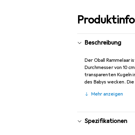
Produktinf
Beschreibung
Der Oball Rammelaar ist
Durchmesser von 10 cm b
transparenten Kugeln i
des Babys wecken. Die 
kleine Hände macht. Da
Mehr anzeigen
motorischen Fähigkeiten
Lieblingsspielzeug Ihre
Spezifikationen