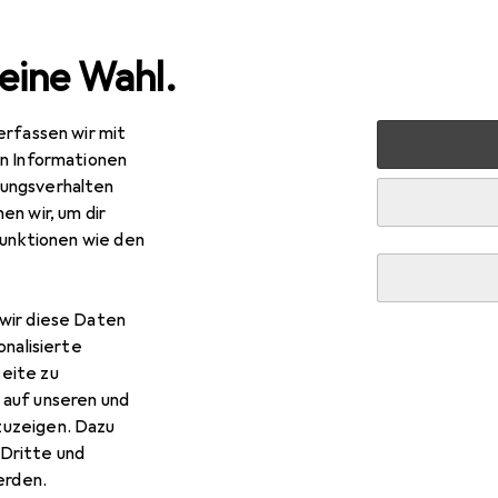
eine Wahl.
erfassen wir mit
 + Eltern
Babyspielzeug
Motorikförderung
Babyrass
en Informationen
ungsverhalten
en wir, um dir
funktionen wie den
wir diese Daten
onalisierte
eite zu
 auf unseren und
zuzeigen. Dazu
Dritte und
rden.