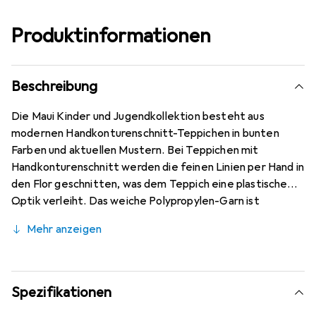
Produktinformationen
Beschreibung
Die Maui Kinder und Jugendkollektion besteht aus
modernen Handkonturenschnitt-Teppichen in bunten
Farben und aktuellen Mustern. Bei Teppichen mit
Handkonturenschnitt werden die feinen Linien per Hand in
den Flor geschnitten, was dem Teppich eine plastische
Optik verleiht. Das weiche Polypropylen-Garn ist
pflegeleicht und lässt sich einfach saugen. Natürlich sind
Mehr anzeigen
alle Maui Kids Teppiche schadstoffgeprüft nach Öko-Tex
Standard 100. Die Herstellung der Maui Kids Teppiche
erfolgt in einem nach BSCI (Business Social Compliance
Initiative) zertifizierten Betrieb.
Spezifikationen