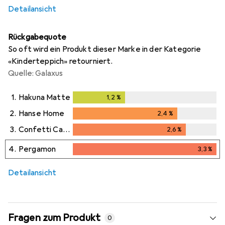
Detailansicht
Rückgabequote
So oft wird ein Produkt dieser Marke in der Kategorie
«Kinderteppich» retourniert.
Quelle: Galaxus
1.
Hakuna Matte
1,2
%
1,2
%
2.
Hanse Home
2,4
%
2,4
%
3.
Confetti Carpets
2,6
%
2,6
%
4.
Pergamon
3,3
%
3,3
%
Detailansicht
Fragen zum Produkt
0