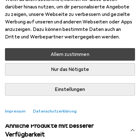
Marke
Bewertungen
darüber hinaus nutzen, um dir personalisierte Angebote
Mehr von Pergamon
1
zu zeigen, unsere Webseite zu verbessern und gezielte
Werbung auf unseren und anderen Webseiten oder Apps
anzuzeigen. Dazu können bestimmte Daten auch an
Aktuell nicht lieferbar
Dritte und Werbepartner weitergegeben werden.
Benachrichtigen, wenn lieferbar
Allem zustimmen
Nur das Nötigste
Vergleichen
Merken
i
Kostenloser Versand ab 30,–
Einstellungen
Impressum
Datenschutzerklärung
Ähnliche Produkte mit besserer
Verfügbarkeit