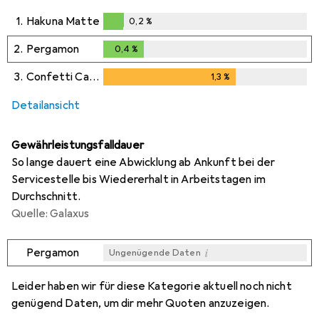
1.
Hakuna Matte
0,2
%
0,2
%
2.
Pergamon
0,4
%
0,4
%
3.
Confetti Carpets
1,3
%
1,3
%
i
Ungenügende Daten
Detailansicht
Gewährleistungsfalldauer
So lange dauert eine Abwicklung ab Ankunft bei der
Servicestelle bis Wiedererhalt in Arbeitstagen im
Durchschnitt.
Quelle: Galaxus
i
Pergamon
Ungenügende Daten
i
i
i
Ungenügende Daten
Ungenügende Daten
Ungenügende Daten
Leider haben wir für diese Kategorie aktuell noch nicht
genügend Daten, um dir mehr Quoten anzuzeigen.