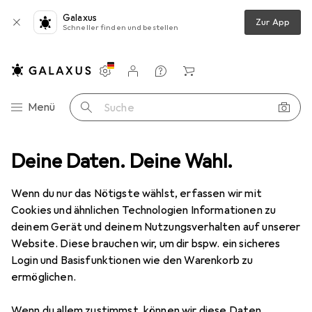
Galaxus
Zur App
Schneller finden und bestellen
Einstellungen
Kundenkonto
Vergleichslisten
Merklisten
Warenkorb
Navigation nach Kategorien
Menü
Suche
n
Deine Daten. Deine Wahl.
Kinderteppich
Pergamon Kinder Teppich Maui Kids Kinderzoo
Wenn du nur das Nötigste wählst, erfassen wir mit
Cookies und ähnlichen Technologien Informationen zu
5 Bilder
deinem Gerät und deinem Nutzungsverhalten auf unserer
Pergamon
Kinder Teppich Maui Kids
Website. Diese brauchen wir, um dir bspw. ein sicheres
Kinderzoo
Login und Basisfunktionen wie den Warenkorb zu
ermöglichen.
290 x 200 cm
Wenn du allem zustimmst, können wir diese Daten