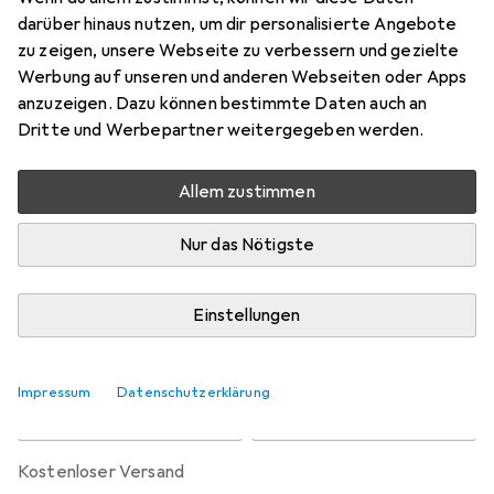
Preis in EUR inkl. MwSt.
darüber hinaus nutzen, um dir personalisierte Angebote
zu zeigen, unsere Webseite zu verbessern und gezielte
Bewertungen
Werbung auf unseren und anderen Webseiten oder Apps
2
anzuzeigen. Dazu können bestimmte Daten auch an
Dritte und Werbepartner weitergegeben werden.
Zwischen Mi, 26.8. und Fr, 11.9. geliefert
Allem zustimmen
Mehr als 10 Stück an Lager beim Lieferanten
Benachrichtigen, wenn schneller verfügbar
Nur das Nötigste
Lieferort angeben für genaue Lieferzeit
Einstellungen
In den Warenkorb
Impressum
Datenschutzerklärung
Vergleichen
Merken
kostenloser Versand