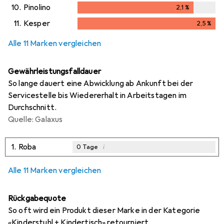
10.
Pinolino
2,1
%
2,1
%
11.
Kesper
2,5
%
2,5
%
Alle 11 Marken vergleichen
Gewährleistungsfalldauer
So lange dauert eine Abwicklung ab Ankunft bei der
Servicestelle bis Wiedererhalt in Arbeitstagen im
Durchschnitt.
Quelle: Galaxus
1.
Roba
i
0
Tage
Alle 11 Marken vergleichen
Rückgabequote
So oft wird ein Produkt dieser Marke in der Kategorie
«Kinderstuhl + Kindertisch» retourniert.