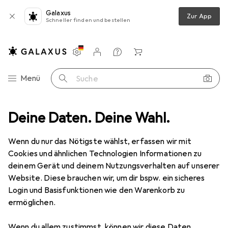
Galaxus
Zur App
Schneller finden und bestellen
Einstellungen
Kundenkonto
Vergleichslisten
Merklisten
Warenkorb
Navigation nach Kategorien
Menü
Suche
Kindermöbel
Deine Daten. Deine Wahl.
Kinderstuhl + Kindertisch
Roba Kindertruhenbank
Wenn du nur das Nötigste wählst, erfassen wir mit
Cookies und ähnlichen Technologien Informationen zu
8 Bilder
deinem Gerät und deinem Nutzungsverhalten auf unserer
Website. Diese brauchen wir, um dir bspw. ein sicheres
EUR
64,91
Login und Basisfunktionen wie den Warenkorb zu
Roba
Kindertruhenbank
ermöglichen.
Kinderbank
Wenn du allem zustimmst, können wir diese Daten