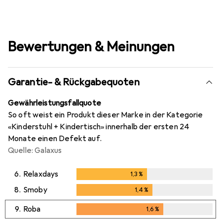
Bewertungen & Meinungen
Garantie- & Rückgabequoten
Gewährleistungsfallquote
So oft weist ein Produkt dieser Marke in der Kategorie
«Kinderstuhl + Kindertisch» innerhalb der ersten 24
Monate einen Defekt auf.
Quelle: Galaxus
6.
Relaxdays
1,3
%
1,3
%
8.
Smoby
1,4
%
1,4
%
9.
Roba
1,6
%
1,6
%