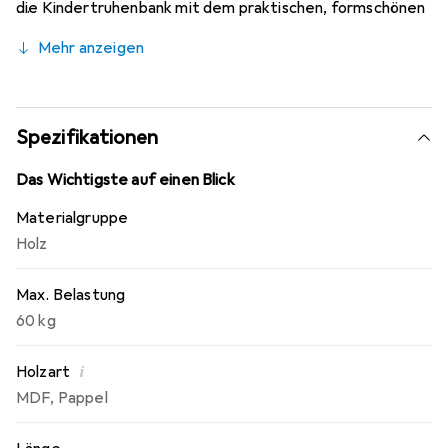
die Kindertruhenbank mit dem praktischen, formschönen
Kindertisch und dem passenden Kinderstuhl. Und schon
Mehr anzeigen
kann es losgehen mit Spielen, Essen, Basteln, Malen oder
Schreiben.
Spezifikationen
Das Wichtigste auf einen Blick
Materialgruppe
Holz
Max. Belastung
60 kg
i
Holzart
MDF
,
Pappel