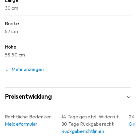
Länge
30 cm
Breite
57 cm
Höhe
58.50 cm
Mehr anzeigen
Preisentwicklung
Rechtliche Bedenken
14 Tage gesetzl. Widerruf
24 
Meldeformular
30 Tage Rückgaberecht
Gew
Rückgaberichtlinien