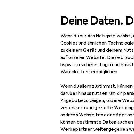
Suche
Deine Daten. D
Wenn du nur das Nötigste wählst, 
Navigation nach Kategorien
Gesamtsortiment
Baby
Gesamtsortiment
Cookies und ähnlichen Technologi
zu deinem Gerät und deinem Nutz
Baby + Eltern
auf unserer Website. Diese brauch
bspw. ein sicheres Login und Basis
Kinderzimmer
Warenkorb zu ermöglichen.
Kinderzimmertextilien
Wenn du allem zustimmst, können 
Babymatratze
darüber hinaus nutzen, um dir pers
Angebote zu zeigen, unsere Webs
Baldachin
verbessern und gezielte Werbung
anderen Webseiten oder Apps an
Kinderbettwäsche
können bestimmte Daten auch an 
Kinderduvet
Werbepartner weitergegeben we