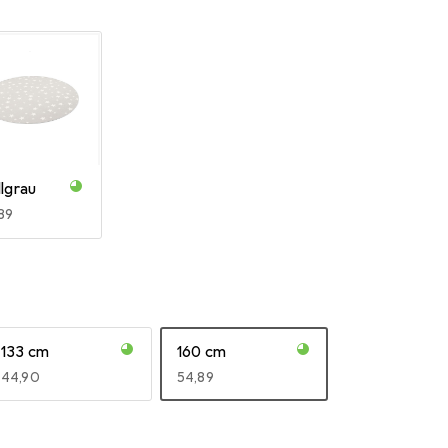
lgrau
R
89
133 cm
160 cm
EUR
44,90
EUR
54,89