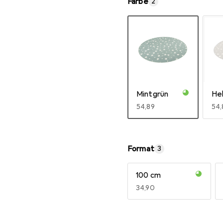
Farbe
2
Mintgrün
Hel
EUR
54,89
EU
54,
Mehr anzeigen
Format
3
100 cm
EUR
34,90
Mehr anzeigen