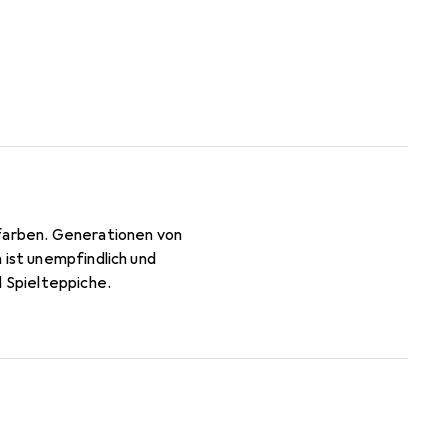
dfarben. Generationen von
 ist unempfindlich und
d Spielteppiche.