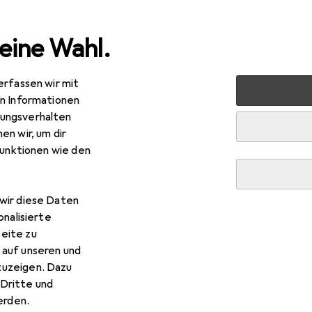
eine Wahl.
erfassen wir mit
 + Eltern
Kinderzimmer
Kinderzimmertextilien
Kind
en Informationen
ungsverhalten
en wir, um dir
funktionen wie den
wir diese Daten
onalisierte
eite zu
 auf unseren und
zuzeigen. Dazu
Dritte und
rden.