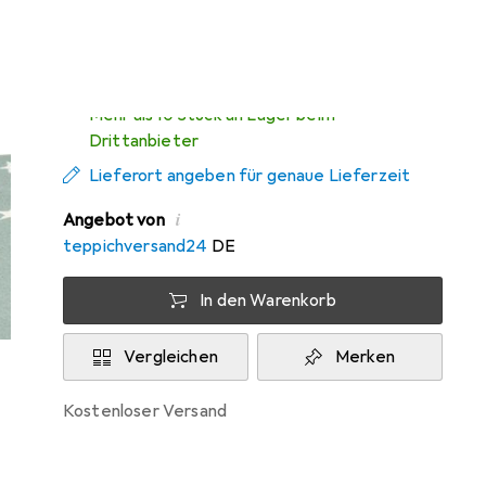
Zwischen Do, 13.8. und Mo, 17.8. geliefert
Mehr als 10 Stück an Lager beim
Drittanbieter
Lieferort angeben für genaue Lieferzeit
i
Angebot von
teppichversand24
DE
In den Warenkorb
Vergleichen
Merken
kostenloser Versand