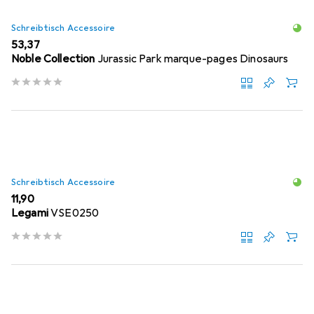
Schreibtisch Accessoire
EUR
53,37
Noble Collection
Jurassic Park marque-pages Dinosaurs
Schreibtisch Accessoire
EUR
11,90
Legami
VSE0250