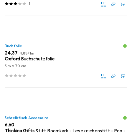
1
Buchfolie
EUR
EUR
24,37
4,88
/
1m
Oxford
Buchschutzfolie
5 m x 70 cm
Schreibtisch Accessoire
EUR
6,60
Thinking Gifts
Stift Boomkark - Lesezeichenstift - Poo -