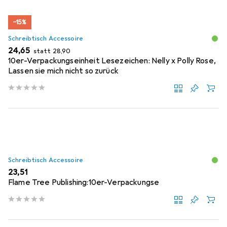
−15%
Schreibtisch Accessoire
EUR
EUR
24,65
statt
28,90
10er-Verpackungseinheit Lesezeichen: Nelly x Polly Rose,
Lassen sie mich nicht so zurück
Schreibtisch Accessoire
EUR
23,51
Flame Tree Publishing:10er-Verpackungse