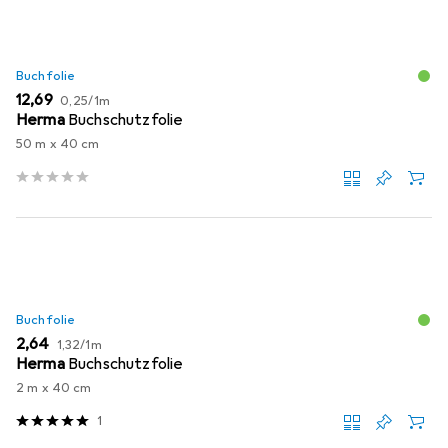
Buchfolie
EUR
EUR
12,69
0,25
/
1m
Herma
Buchschutzfolie
50 m x 40 cm
Buchfolie
EUR
EUR
2,64
1,32
/
1m
Herma
Buchschutzfolie
2 m x 40 cm
1