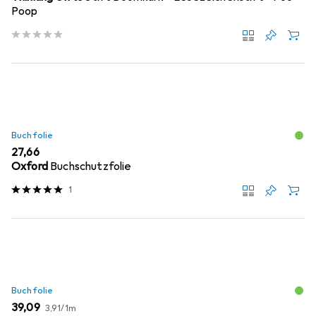
Poop
Buchfolie
EUR
27,66
Oxford
Buchschutzfolie
1
Buchfolie
EUR
EUR
39,09
3,91
/
1m