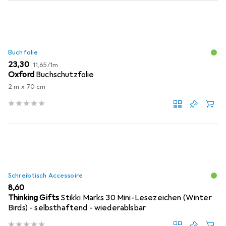
Buchfolie
EUR
EUR
23,30
11,65
/
1m
Oxford
Buchschutzfolie
2 m x 70 cm
Schreibtisch Accessoire
EUR
8,60
Thinking Gifts
Stikki Marks 30 Mini-Lesezeichen (Winter
Birds) - selbsthaftend - wiederablsbar