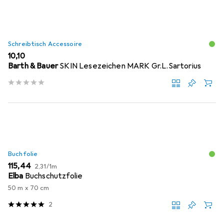
Schreibtisch Accessoire
EUR
10,10
Barth & Bauer
SKIN Lesezeichen MARK Gr.L.Sartorius
Buchfolie
EUR
EUR
115,44
2,31
/
1m
Elba
Buchschutzfolie
50 m x 70 cm
2