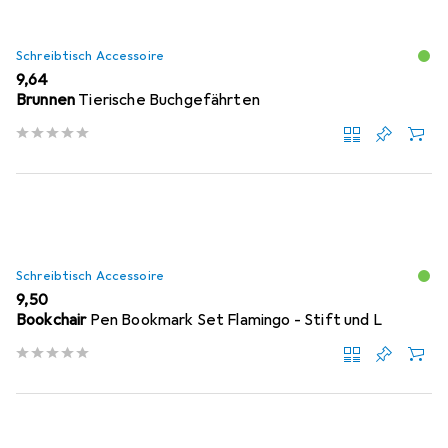
Schreibtisch Accessoire
EUR
9,64
Brunnen
Tierische Buchgefährten
Schreibtisch Accessoire
EUR
9,50
Bookchair
Pen Bookmark Set Flamingo - Stift und L