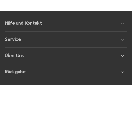
Hilfe und Kontakt
Service
Über Uns
Rückgabe
Soziale Medien
Stellenangebote
Preise
Alle Preise in EUR inkl. MwSt., zzgl.
Versandkosten
bei Bestellungen