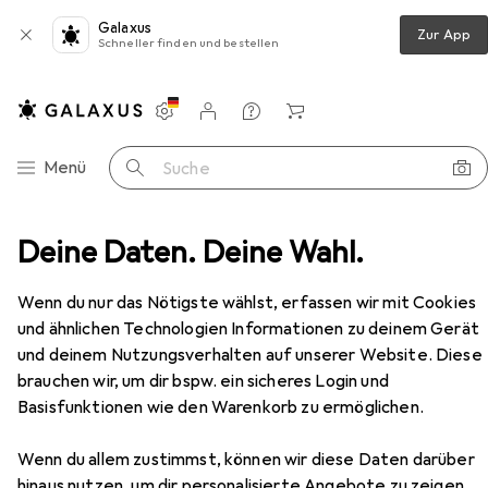
Galaxus
Zur App
Schneller finden und bestellen
Einstellungen
Kundenkonto
Vergleichslisten
Merklisten
Warenkorb
Navigation nach Kategorien
Menü
Suche
letristik
Deine Daten. Deine Wahl.
Amazon Krafzik:Guilty - Zeit der Vergeltung
Zubehör
Wenn du nur das Nötigste wählst, erfassen wir mit Cookies
und ähnlichen Technologien Informationen zu deinem Gerät
EUR
9,99
und deinem Nutzungsverhalten auf unserer Website. Diese
Amazon
Krafzik:Guilty - Zeit der
brauchen wir, um dir bspw. ein sicheres Login und
Vergeltung
Deutsch, Marion Krafzik, 2021
Basisfunktionen wie den Warenkorb zu ermöglichen.
Wenn du allem zustimmst, können wir diese Daten darüber
hinaus nutzen, um dir personalisierte Angebote zu zeigen,