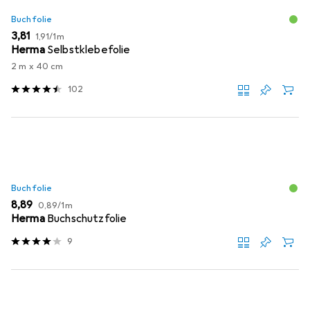
Buchfolie
EUR
EUR
3,81
1,91
/
1m
Herma
Selbstklebefolie
2 m x 40 cm
102
Buchfolie
EUR
EUR
8,89
0,89
/
1m
Herma
Buchschutzfolie
9