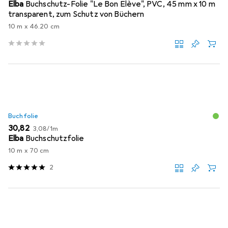
Elba
Buchschutz-Folie "Le Bon Elève", PVC, 45 mm x 10 m
transparent, zum Schutz von Büchern
10 m x 46.20 cm
Buchfolie
EUR
EUR
30,82
3,08
/
1m
Elba
Buchschutzfolie
10 m x 70 cm
2