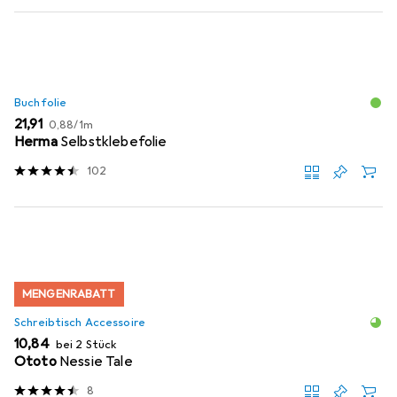
Buchfolie
EUR
EUR
21,91
0,88
/
1m
Herma
Selbstklebefolie
102
MENGENRABATT
Schreibtisch Accessoire
EUR
10,84
bei 2 Stück
Ototo
Nessie Tale
8