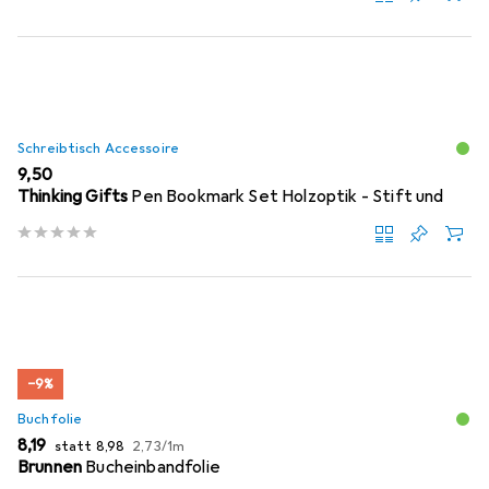
Schreibtisch Accessoire
EUR
9,50
Thinking Gifts
Pen Bookmark Set Holzoptik - Stift und
−9%
Buchfolie
EUR
EUR
EUR
8,19
statt
8,98
2,73
/
1m
Brunnen
Bucheinbandfolie