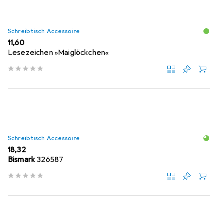
Schreibtisch Accessoire
EUR
11,60
Lesezeichen »Maiglöckchen«
Schreibtisch Accessoire
EUR
18,32
Bismark
326587