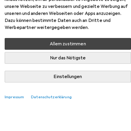
unsere Webseite zu verbessern und gezielte Werbung auf
unseren und anderen Webseiten oder Apps anzuzeigen.
Zubehör für Amazon
Dazu können bestimmte Daten auch an Dritte und
Krafzik:Guilty - Zeit der
Werbepartner weitergegeben werden.
Vergeltung
Allem zustimmen
Hier findest du passendes Zubehör zum Produkt Amazon
Krafzik:Guilty - Zeit der Vergeltung aus den Kategorien
Nur das Nötigste
Buchfolie und Schreibtisch Accessoire.
Einstellungen
Beliebt
Buchfolie
Schreibtisch Accessoire
Impressum
Datenschutzerklärung
Relevanz
Produktliste