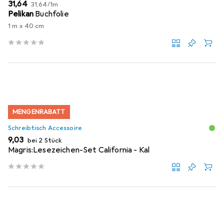
EUR
EUR
31,64
31,64
/
1m
Pelikan
Buchfolie
1 m x 40 cm
MENGENRABATT
Schreibtisch Accessoire
EUR
9,03
bei 2 Stück
Magris:Lesezeichen-Set California - Kal