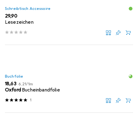
Schreibtisch Accessoire
EUR
29,90
Lesezeichen
Buchfolie
EUR
EUR
18,63
6,21
/
1m
Oxford
Bucheinbandfolie
1