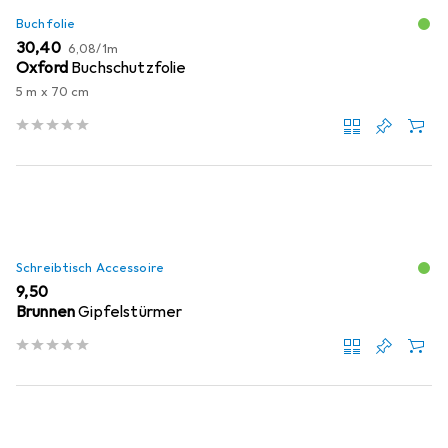
Buchfolie
EUR
EUR
30,40
6,08
/
1m
Oxford
Buchschutzfolie
5 m x 70 cm
Schreibtisch Accessoire
EUR
9,50
Brunnen
Gipfelstürmer