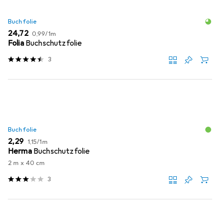
Buchfolie
EUR
EUR
24,72
0,99
/
1m
Folia
Buchschutzfolie
3
Buchfolie
EUR
EUR
2,29
1,15
/
1m
Herma
Buchschutzfolie
2 m x 40 cm
3