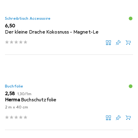
Schreibtisch Accessoire
EUR
6,50
Der kleine Drache Kokosnuss - Magnet-Le
Buchfolie
EUR
EUR
2,58
1,30
/
1m
Herma
Buchschutzfolie
2 m x 40 cm