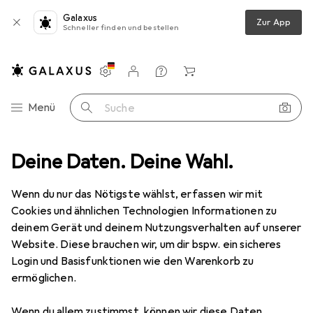
Galaxus
Zur App
Schneller finden und bestellen
Einstellungen
Kundenkonto
Vergleichslisten
Merklisten
Warenkorb
Navigation nach Kategorien
Menü
Suche
iment
Deine Daten. Deine Wahl.
Büro + Schreibwaren
Medien
Bücher
Schulbücher
Schulbücher
Wenn du nur das Nötigste wählst, erfassen wir mit
Cookies und ähnlichen Technologien Informationen zu
deinem Gerät und deinem Nutzungsverhalten auf unserer
Produkte
Forum
Website. Diese brauchen wir, um dir bspw. ein sicheres
Login und Basisfunktionen wie den Warenkorb zu
ermöglichen.
Wenn du allem zustimmst, können wir diese Daten