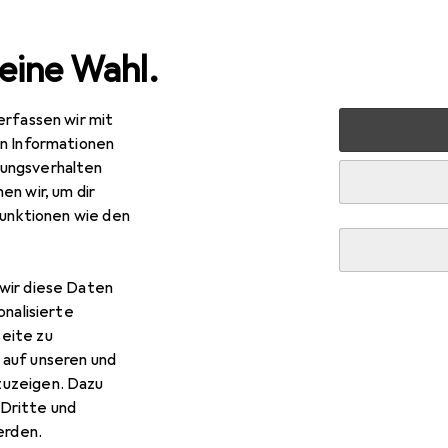
eine Wahl.
erfassen wir mit
 + Schreibwaren
Medien
Bücher
Reisebücher
Glüc
en Informationen
ungsverhalten
en wir, um dir
funktionen wie den
R
,99
cklich in... der Toskana
wir diese Daten
tsch, 2022, Nectar & Pulse, Tanja Roos|Christian Roos
onalisierte
eite zu
 auf unseren und
zuzeigen. Dazu
Dritte und
rden.