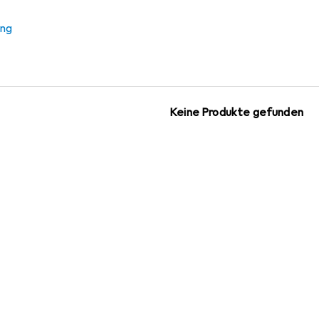
Glücklich in... der Toskana
ung
Zubehör zum Produkt Glücklich in... der Toskana.
Keine Produkte gefunden