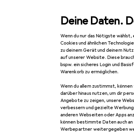
Suche
Deine Daten. D
Wenn du nur das Nötigste wählst, 
Navigation nach Kategorien
Gesamtsortiment
Büro
Gesamtsortiment
Cookies und ähnlichen Technologi
zu deinem Gerät und deinem Nutz
Büro + Schreibwaren
auf unserer Website. Diese brauch
bspw. ein sicheres Login und Basis
Medien
Warenkorb zu ermöglichen.
EU
16
Bücher
Glü
Wenn du allem zustimmst, können 
Deu
Belletristik
darüber hinaus nutzen, um dir pers
Angebote zu zeigen, unsere Webs
Biografien
verbessern und gezielte Werbung
anderen Webseiten oder Apps an
Comics + Manga
können bestimmte Daten auch an 
Fachbücher
Werbepartner weitergegeben we