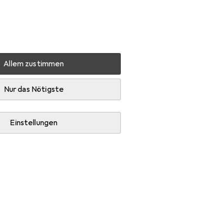
Einstellungen
Kundenkonto
Vergleichslisten
Merklisten
Warenkorb
Anmelden
Allem zustimmen
klich in... der Toskana
Zubehör
Nur das Nötigste
Einstellungen