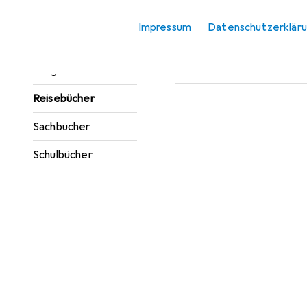
Zubehör für 
Jugendbücher
Impressum
Datenschutzerklär
Hier findest du passendes 
Kinderbücher
Sortieren nach
:
Relevanz
Ratgeber
Produktliste
Reisebücher
Sachbücher
Schulbücher