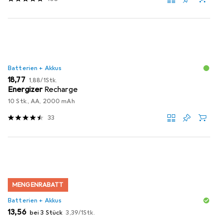
Batterien + Akkus
EUR
EUR
18,77
1,88
/
1Stk.
Energizer
Recharge
10 Stk., AA, 2000 mAh
33
MENGENRABATT
Batterien + Akkus
EUR
EUR
13,56
bei 3 Stück
3,39
/
1Stk.