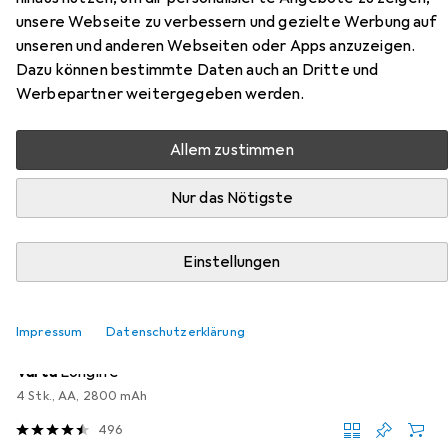
Sicherheitsschrank Combi-Line
unsere Webseite zu verbessern und gezielte Werbung auf
CL 420 E
unseren und anderen Webseiten oder Apps anzuzeigen.
Dazu können bestimmte Daten auch an Dritte und
Hier findest du passendes Zubehör zum Produkt Burg
Werbepartner weitergegeben werden.
Wächter Sicherheitsschrank Combi-Line CL 420 E aus
der Kategorie Batterien + Akkus.
Allem zustimmen
Relevanz
Nur das Nötigste
Produktliste
Einstellungen
MENGENRABATT
Batterien + Akkus
Impressum
Datenschutzerklärung
EUR
EUR
2,58
bei 3 Stück
0,64
/
1Stk.
Varta
Longlife
4 Stk., AA, 2800 mAh
496