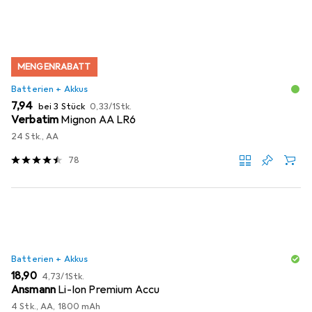
MENGENRABATT
Batterien + Akkus
EUR
EUR
7,94
bei 3 Stück
0,33
/
1Stk.
Verbatim
Mignon AA LR6
24 Stk., AA
78
Batterien + Akkus
EUR
EUR
18,90
4,73
/
1Stk.
Ansmann
Li-Ion Premium Accu
4 Stk., AA, 1800 mAh