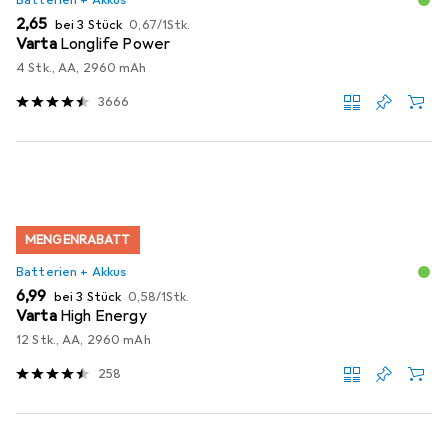
Batterien + Akkus
EUR
EUR
2,65
bei 3 Stück
0,67
/
1Stk.
Varta
Longlife Power
4 Stk., AA, 2960 mAh
3666
MENGENRABATT
Batterien + Akkus
EUR
EUR
6,99
bei 3 Stück
0,58
/
1Stk.
Varta
High Energy
12 Stk., AA, 2960 mAh
258