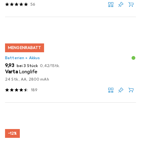
56
MENGENRABATT
Batterien + Akkus
EUR
EUR
9,93
bei 3 Stück
0,42
/
1Stk.
Varta
Longlife
24 Stk., AA, 2800 mAh
189
−12%