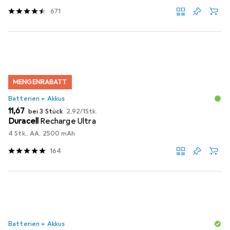
671
MENGENRABATT
Batterien + Akkus
EUR
EUR
11,67
bei 3 Stück
2,92
/
1Stk.
Duracell
Recharge Ultra
4 Stk., AA, 2500 mAh
164
Batterien + Akkus