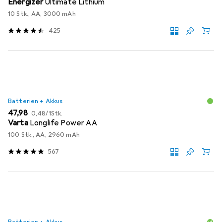
Energizer
Ultimate Lithium
10 Stk., AA, 3000 mAh
425
Batterien + Akkus
EUR
EUR
47,98
0,48
/
1Stk.
Varta
Longlife Power AA
100 Stk., AA, 2960 mAh
567