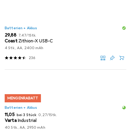
Batterien + Akkus
EUR
EUR
29,88
7,47
/
1Stk.
Coast
Zithion-X USB-C
4 Stk., AA, 2400 mAh
236
MENGENRABATT
Batterien + Akkus
EUR
EUR
11,05
bei 3 Stück
0,27
/
1Stk.
Varta
Industrial
40 Stk., AA, 2950 mAh