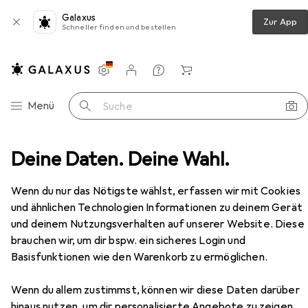
Galaxus
Zur App
Schneller finden und bestellen
Einstellungen
Kundenkonto
Vergleichslisten
Merklisten
Warenkorb
Navigation nach Kategorien
Menü
Suche
Burg Wächter Sicherheitsschrank Combi-Line CL 420 E
Deine Daten. Deine Wahl.
Zubehör
EUR
512,01
Wenn du nur das Nötigste wählst, erfassen wir mit Cookies
Burg Wächter
Sicherheitsschrank
und ähnlichen Technologien Informationen zu deinem Gerät
Combi-Line CL 420 E
und deinem Nutzungsverhalten auf unserer Website. Diese
27 l
brauchen wir, um dir bspw. ein sicheres Login und
Basisfunktionen wie den Warenkorb zu ermöglichen.
Zubehör für Burg Wächter
Wenn du allem zustimmst, können wir diese Daten darüber
hinaus nutzen, um dir personalisierte Angebote zu zeigen,