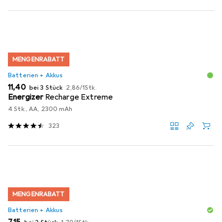
MENGENRABATT
Batterien + Akkus
EUR
EUR
11,40
bei 3 Stück
2,86
/
1Stk.
Energizer
Recharge Extreme
4 Stk., AA, 2300 mAh
323
MENGENRABATT
Batterien + Akkus
EUR