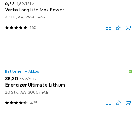
EUR
EUR
6,77
1,69
/
1Stk.
Varta
LongLife Max Power
4 Stk., AA, 2980 mAh
160
Batterien + Akkus
EUR
EUR
38,30
1,92
/
1Stk.
Energizer
Ultimate Lithium
20 Stk., AA, 3000 mAh
425