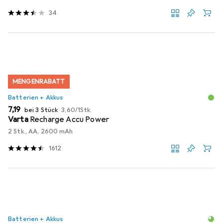
34
MENGENRABATT
Batterien + Akkus
EUR
EUR
7,19
bei 3 Stück
3,60
/
1Stk.
Varta
Recharge Accu Power
2 Stk., AA, 2600 mAh
1612
Batterien + Akkus