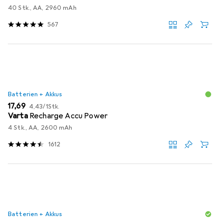
40 Stk., AA, 2960 mAh
567
Batterien + Akkus
EUR
EUR
17,69
4,43
/
1Stk.
Varta
Recharge Accu Power
4 Stk., AA, 2600 mAh
1612
Batterien + Akkus