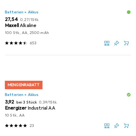
Batterien + Akkus
EUR
EUR
27,54
0,27
/
1Stk.
Maxell
Alkaline
100 Stk., AA, 2500 mAh
653
MENGENRABATT
Batterien + Akkus
EUR
EUR
3,92
bei 3 Stück
0,39
/
1Stk.
Energizer
Industrial AA
10 Stk., AA
23