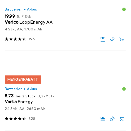
Batterien + Akkus
EUR
EUR
19,99
5,–
/
1Stk.
Verico
LoopEnergy AA
4 Stk., AA, 1700 mAh
196
MENGENRABATT
Batterien + Akkus
EUR
EUR
8,73
bei 3 Stück
0,37
/
1Stk.
Varta
Energy
24 Stk., AA, 2660 mAh
328