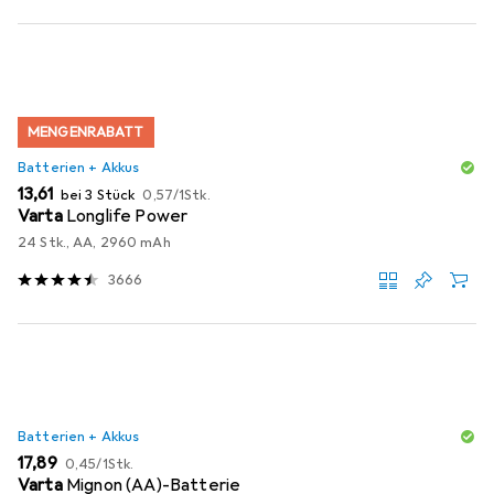
MENGENRABATT
Batterien + Akkus
EUR
EUR
13,61
bei 3 Stück
0,57
/
1Stk.
Varta
Longlife Power
24 Stk., AA, 2960 mAh
3666
Batterien + Akkus
EUR
EUR
17,89
0,45
/
1Stk.
Varta
Mignon (AA)-Batterie