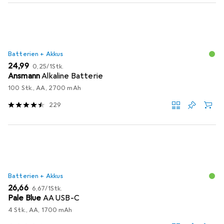
Batterien + Akkus
EUR
EUR
24,99
0,25
/
1Stk.
Ansmann
Alkaline Batterie
100 Stk., AA, 2700 mAh
229
Batterien + Akkus
EUR
EUR
26,66
6,67
/
1Stk.
Pale Blue
AA USB-C
4 Stk., AA, 1700 mAh