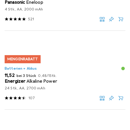
Panasonic
Eneloop
4 Stk., AA, 2000 mAh
521
MENGENRABATT
Batterien + Akkus
EUR
EUR
11,52
bei 3 Stück
0,48
/
1Stk.
Energizer
Alkaline Power
24 Stk., AA, 2700 mAh
107