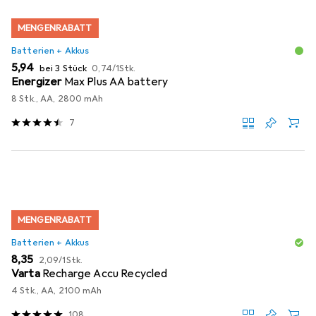
MENGENRABATT
Batterien + Akkus
EUR
EUR
5,94
bei 3 Stück
0,74
/
1Stk.
Energizer
Max Plus AA battery
8 Stk., AA, 2800 mAh
7
MENGENRABATT
Batterien + Akkus
EUR
EUR
8,35
2,09
/
1Stk.
Varta
Recharge Accu Recycled
4 Stk., AA, 2100 mAh
108