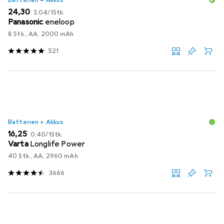
Batterien + Akkus
EUR
EUR
24,30
3,04
/
1Stk.
Panasonic
eneloop
8 Stk., AA, 2000 mAh
521
Batterien + Akkus
EUR
EUR
16,25
0,40
/
1Stk.
Varta
Longlife Power
40 Stk., AA, 2960 mAh
3666