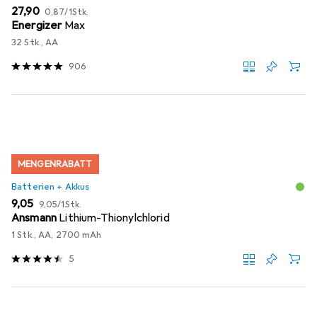
EUR
EUR
27,90
0,87
/
1Stk.
Energizer
Max
32 Stk., AA
906
MENGENRABATT
Batterien + Akkus
EUR
EUR
9,05
9,05
/
1Stk.
Ansmann
Lithium-Thionylchlorid
1 Stk., AA, 2700 mAh
5