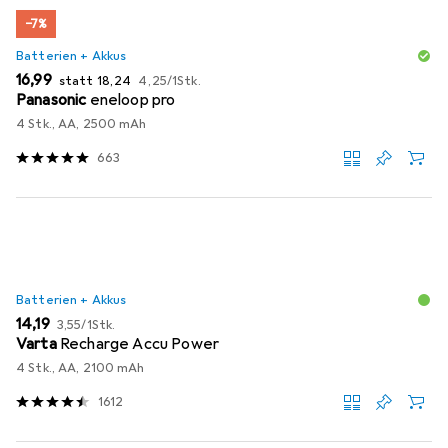
−7%
Batterien + Akkus
EUR
EUR
EUR
16,99
statt
18,24
4,25
/
1Stk.
Panasonic
eneloop pro
4 Stk., AA, 2500 mAh
663
Batterien + Akkus
EUR
EUR
14,19
3,55
/
1Stk.
Varta
Recharge Accu Power
4 Stk., AA, 2100 mAh
1612