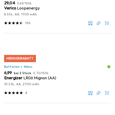
EUR
EUR
29,04
3,63
/
1Stk.
Verico
Loopenergy
8 Stk., AA, 1700 mAh
196
MENGENRABATT
Batterien + Akkus
EUR
EUR
6,99
bei 3 Stück
0,70
/
1Stk.
Energizer
LR06 Mignon (AA)
10 Stk., AA, 2700 mAh
4