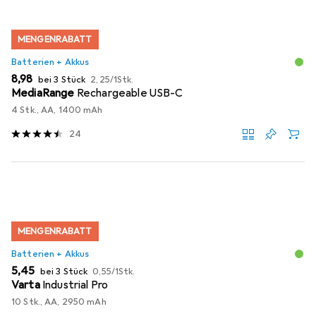
MENGENRABATT
Batterien + Akkus
EUR
EUR
8,98
bei 3 Stück
2,25
/
1Stk.
MediaRange
Rechargeable USB-C
4 Stk., AA, 1400 mAh
24
MENGENRABATT
Batterien + Akkus
EUR
EUR
5,45
bei 3 Stück
0,55
/
1Stk.
Varta
Industrial Pro
10 Stk., AA, 2950 mAh