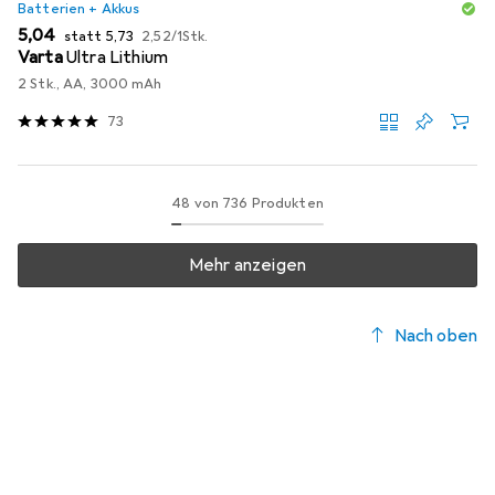
Batterien + Akkus
EUR
EUR
EUR
5,04
statt
5,73
2,52
/
1Stk.
Varta
Ultra Lithium
2 Stk., AA, 3000 mAh
73
48 von 736 Produkten
Mehr anzeigen
Nach oben