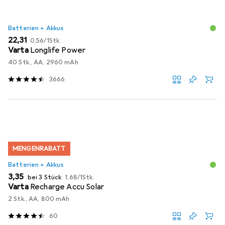
Batterien + Akkus
EUR
EUR
22,31
0,56
/
1Stk.
Varta
Longlife Power
40 Stk., AA, 2960 mAh
3666
MENGENRABATT
Batterien + Akkus
EUR
EUR
3,35
bei 3 Stück
1,68
/
1Stk.
Varta
Recharge Accu Solar
2 Stk., AA, 800 mAh
60