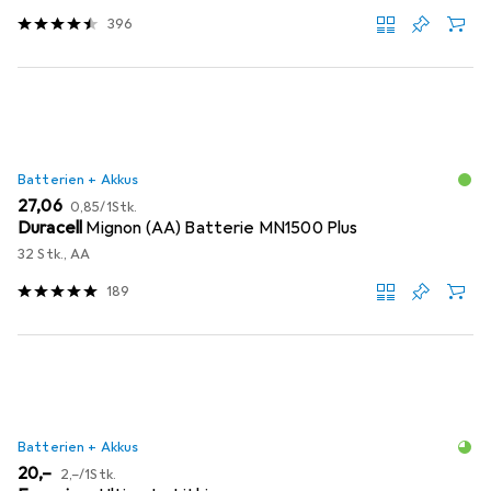
396
Batterien + Akkus
EUR
EUR
27,06
0,85
/
1Stk.
Duracell
Mignon (AA) Batterie MN1500 Plus
32 Stk., AA
189
Batterien + Akkus
EUR
EUR
20,–
2,–
/
1Stk.