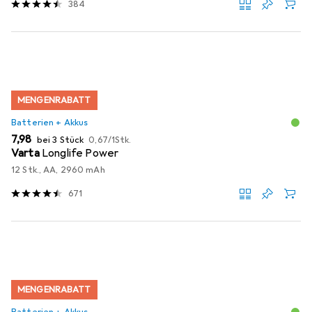
384
MENGENRABATT
Batterien + Akkus
EUR
EUR
7,98
bei 3 Stück
0,67
/
1Stk.
Varta
Longlife Power
12 Stk., AA, 2960 mAh
671
MENGENRABATT