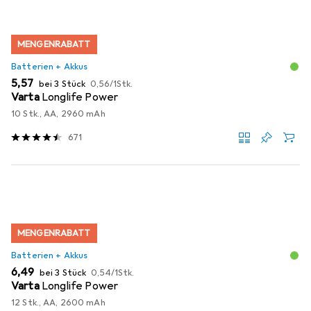
MENGENRABATT
Batterien + Akkus
EUR
EUR
5,57
bei 3 Stück
0,56
/
1Stk.
Varta
Longlife Power
10 Stk., AA, 2960 mAh
671
MENGENRABATT
Batterien + Akkus
EUR
EUR
6,49
bei 3 Stück
0,54
/
1Stk.
Varta
Longlife Power
12 Stk., AA, 2600 mAh