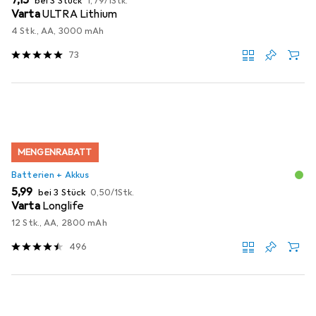
EUR
7,15
bei 3 Stück
1,79
/
1Stk.
Varta
ULTRA Lithium
4 Stk., AA, 3000 mAh
73
MENGENRABATT
Batterien + Akkus
EUR
EUR
5,99
bei 3 Stück
0,50
/
1Stk.
Varta
Longlife
12 Stk., AA, 2800 mAh
496