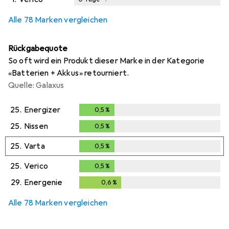
Alle 78 Marken vergleichen
Rückgabequote
So oft wird ein Produkt dieser Marke in der Kategorie
«Batterien + Akkus» retourniert.
Quelle: Galaxus
25.
Energizer
0,5
%
0,5
%
25.
Nissen
0,5
%
0,5
%
25.
Varta
0,5
%
0,5
%
25.
Verico
0,5
%
0,5
%
29.
Energenie
0,6
%
0,6
%
Alle 78 Marken vergleichen