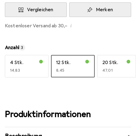
Vergleichen
Merken
i
Kostenloser Versand ab 30,–
Anzahl
3
4 Stk.
12 Stk.
20 Stk.
EUR
14,83
EUR
8,45
EUR
47,01
Produktinformationen