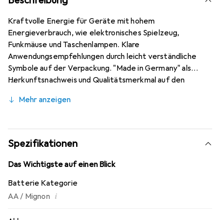
Beschreibung
Kraftvolle Energie für Geräte mit hohem
Energieverbrauch, wie elektronisches Spielzeug,
Funkmäuse und Taschenlampen. Klare
Anwendungsempfehlungen durch leicht verständliche
Symbole auf der Verpackung. "Made in Germany" als
Herkunftsnachweis und Qualitätsmerkmal auf den
Verpackungen. "Single Press Out" ermöglicht ein leichtes
Mehr anzeigen
Öffnen der Packung und unkompliziertes Aufbewahren
der einzelnen Batterien. VARTA bietet eine verlängerte
Lagerfähigkeit von 10 Jahren.
Spezifikationen
Das Wichtigste auf einen Blick
Batterie Kategorie
i
AA / Mignon