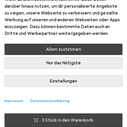
darüber hinaus nutzen, um dir personalisierte Angebote
12 Stk., AA, 2960 mAh
zu zeigen, unsere Webseite zu verbessern und gezielte
Preis in EUR inkl. MwSt.
Werbung auf unseren und anderen Webseiten oder Apps
anzuzeigen. Dazu können bestimmte Daten auch an
Bewertungen
Dritte und Werbepartner weitergegeben werden.
258
Allem zustimmen
Zwischen Mo, 10.8. und Mi, 12.8. geliefert
Nur das Nötigste
Mehr als 10 Stück an Lager beim Lieferanten
Lieferort angeben für genaue Lieferzeit
Einstellungen
1 Stück
2 Stück
3 Stück
4 Stück
EUR
8,45
EUR
7,45
EUR
6,99
EUR
6,48
pro Stück
pro Stück
pro Stück
pro Stück
Impressum
Datenschutzerklärung
−
12
%
−
17
%
−
23
%
3 Stück in den Warenkorb