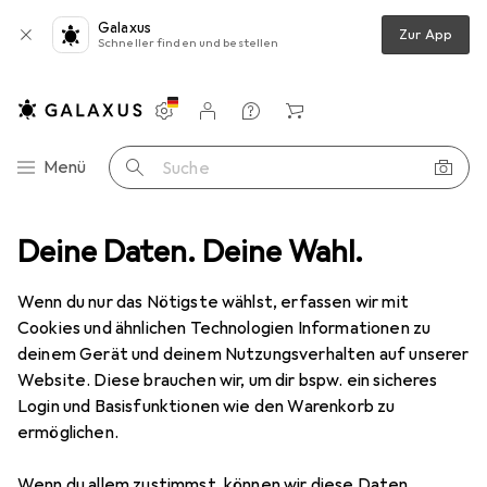
Galaxus
Zur App
Schneller finden und bestellen
Einstellungen
Kundenkonto
Vergleichslisten
Merklisten
Warenkorb
Navigation nach Kategorien
Menü
Suche
ung
Deine Daten. Deine Wahl.
Batterien + Akkus
Batterien + Akkus
Varta High Energy
Wenn du nur das Nötigste wählst, erfassen wir mit
Cookies und ähnlichen Technologien Informationen zu
13 Bilder
deinem Gerät und deinem Nutzungsverhalten auf unserer
Website. Diese brauchen wir, um dir bspw. ein sicheres
MENGENRABATT
Login und Basisfunktionen wie den Warenkorb zu
ermöglichen.
EUR
6,99
Spare
EUR
4,38
EUR
0,58
/
1Stk.
Varta
High Energy
Wenn du allem zustimmst, können wir diese Daten