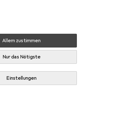
Einstellungen
Kundenkonto
Vergleichslisten
Merklisten
Warenkorb
Anmelden
Allem zustimmen
 wilde Wien
Zubehör
Nur das Nötigste
Einstellungen