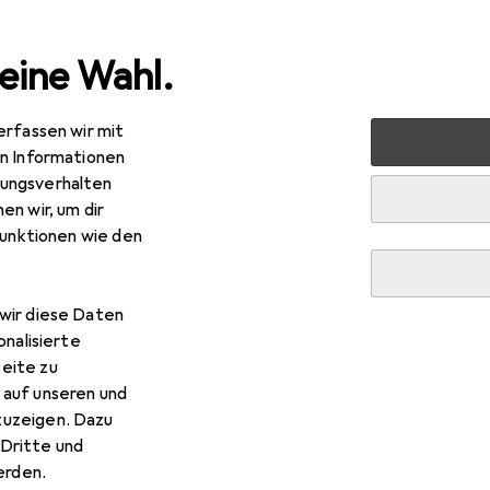
eine Wahl.
erfassen wir mit
 + Schreibwaren
Medien
Bücher
Reisebücher
Das
en Informationen
ungsverhalten
en wir, um dir
funktionen wie den
s wilde Wien
tsch, 2022, Gabriele Hasmann, Sabine Wolfgang
wir diese Daten
onalisierte
eite zu
 auf unseren und
zuzeigen. Dazu
Dritte und
 Das wilde Wien
rden.