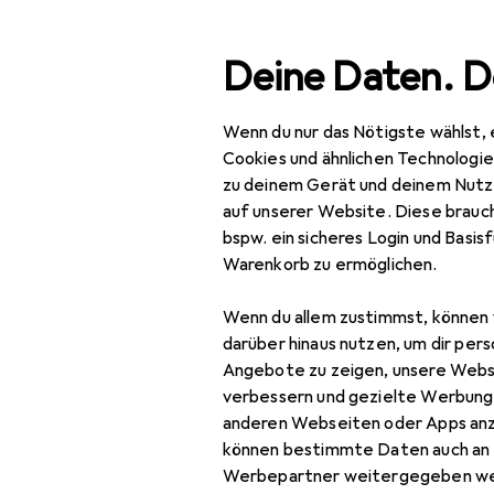
Suche
Deine Daten. D
Wenn du nur das Nötigste wählst, 
Navigation nach Kategorien
Gesamtsortiment
Büro
Gesamtsortiment
Cookies und ähnlichen Technologi
zu deinem Gerät und deinem Nutz
Büro + Schreibwaren
auf unserer Website. Diese brauch
bspw. ein sicheres Login und Basis
Medien
Warenkorb zu ermöglichen.
Da
Bücher
Deu
Wenn du allem zustimmst, können 
Belletristik
darüber hinaus nutzen, um dir pers
Angebote zu zeigen, unsere Webs
Biografien
verbessern und gezielte Werbung
anderen Webseiten oder Apps an
Comics + Manga
können bestimmte Daten auch an 
Zubehör für
Fachbücher
Werbepartner weitergegeben we