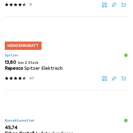
11
MENGENRABATT
Spitzer
EUR
13,80
bei 2 Stück
Rapesco
Spitzer Elektrisch
47
Korrekturmittel
EUR
45,74