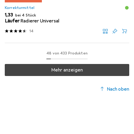
Korrekturmittel
EUR
1,33
bei 4 Stück
Läufer
Radierer Universal
14
48 von 433 Produkten
Mehr anzeigen
Nach oben