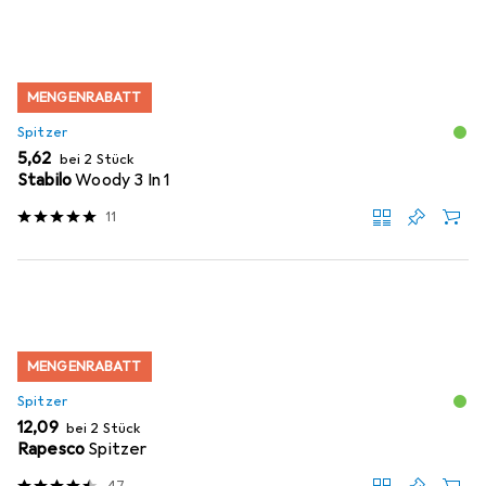
MENGENRABATT
Spitzer
EUR
5,62
bei 2 Stück
Stabilo
Woody 3 In 1
11
MENGENRABATT
Spitzer
EUR
12,09
bei 2 Stück
Rapesco
Spitzer
47