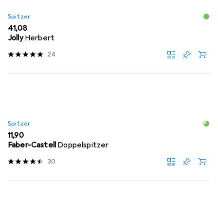
Spitzer
EUR
41,08
Jolly
Herbert
24
Spitzer
EUR
11,90
Faber-Castell
Doppelspitzer
30