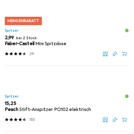
MENGENRABATT
Spitzer
EUR
2,99
bei 2 Stück
Faber-Castell
Mini Spitzdose
29
Spitzer
EUR
15,25
Peach
Stift-Anspitzer PO102 elektrisch
155