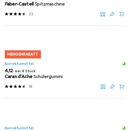
Faber-Castell
Spitzmaschine
22
MENGENRABATT
Korrekturmittel
EUR
4,12
bei 4 Stück
Caran d'Ache
Schülergummi
18
Korrekturmittel