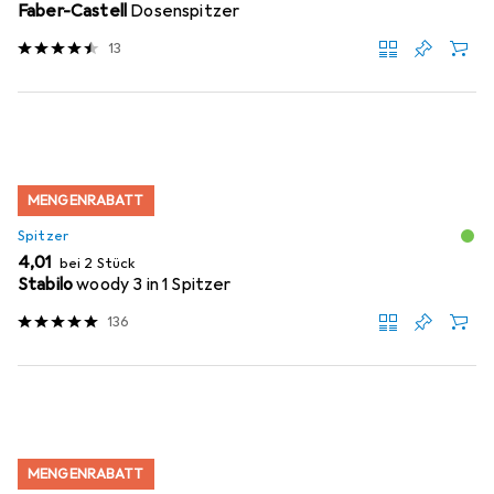
Faber-Castell
Dosenspitzer
13
MENGENRABATT
Spitzer
EUR
4,01
bei 2 Stück
Stabilo
woody 3 in 1 Spitzer
136
MENGENRABATT