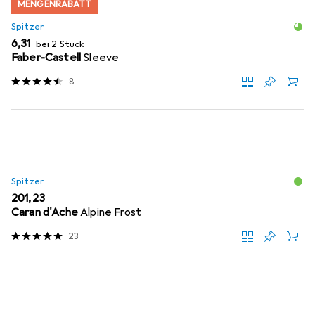
MENGENRABATT
Spitzer
EUR
6,31
bei 2 Stück
Faber-Castell
Sleeve
8
Spitzer
EUR
201,23
Caran d'Ache
Alpine Frost
23