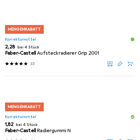
MENGENRABATT
Korrekturmittel
EUR
2,28
bei 4 Stück
Faber-Castell
Aufsteckradierer Grip 2001
33
MENGENRABATT
Korrekturmittel
EUR
1,82
bei 4 Stück
Faber-Castell
Radiergummi N