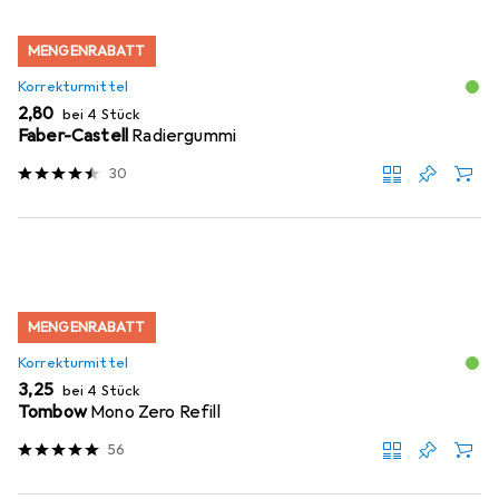
MENGENRABATT
Korrekturmittel
EUR
2,80
bei 4 Stück
Faber-Castell
Radiergummi
30
MENGENRABATT
Korrekturmittel
EUR
3,25
bei 4 Stück
Tombow
Mono Zero Refill
56