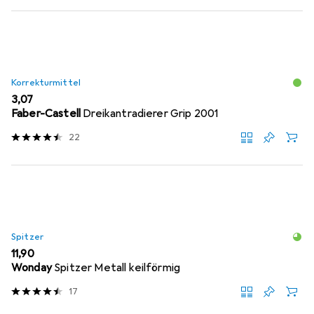
Korrekturmittel
EUR
3,07
Faber-Castell
Dreikantradierer Grip 2001
22
Spitzer
EUR
11,90
Wonday
Spitzer Metall keilförmig
17