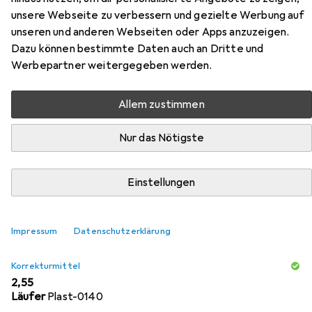
unsere Webseite zu verbessern und gezielte Werbung auf
sw/blau 12er
unseren und anderen Webseiten oder Apps anzuzeigen.
Dazu können bestimmte Daten auch an Dritte und
Hier findest du passendes Zubehör zum Produkt Faber-
Werbepartner weitergegeben werden.
Castell Bleistift Grip 2001 Two Tone sw/blau 12er aus den
Kategorien Korrekturmittel und Spitzer.
Allem zustimmen
Nur das Nötigste
Beliebt
Korrekturmittel
Faber-Castell
Spitzer
Relevanz
Einstellungen
Produktliste
Impressum
Datenschutzerklärung
Korrekturmittel
EUR
2,55
Läufer
Plast-0140