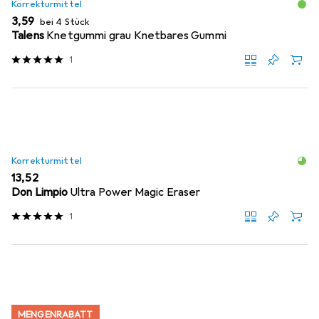
Korrekturmittel
EUR
3,59
bei 4 Stück
Talens
Knetgummi grau Knetbares Gummi
1
Korrekturmittel
EUR
13,52
Don Limpio
Ultra Power Magic Eraser
1
MENGENRABATT