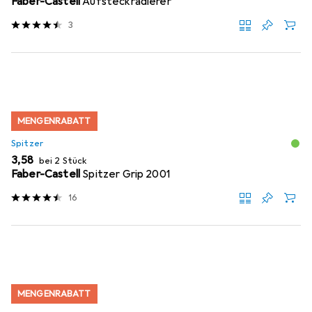
Faber-Castell
Aufsteckradierer
3
MENGENRABATT
Spitzer
EUR
3,58
bei 2 Stück
Faber-Castell
Spitzer Grip 2001
16
MENGENRABATT