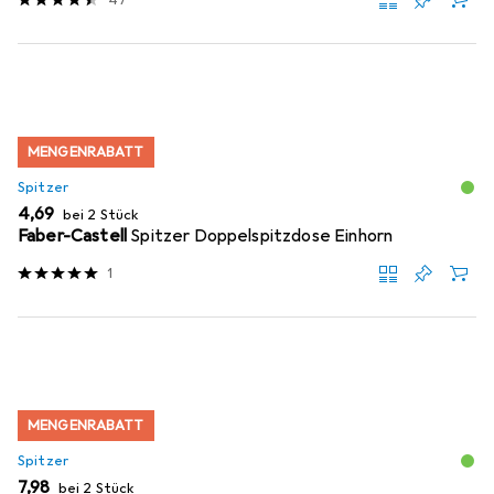
MENGENRABATT
Spitzer
EUR
4,69
bei 2 Stück
Faber-Castell
Spitzer Doppelspitzdose Einhorn
1
MENGENRABATT
Spitzer
EUR
7,98
bei 2 Stück