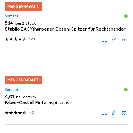
MENGENRABATT
Spitzer
EUR
5,14
bei 2 Stück
Stabilo
EASYsharpener Dosen-Spitzer für Rechtshänder
123
MENGENRABATT
Spitzer
EUR
4,01
bei 2 Stück
Faber-Castell
Einfachspitzdose
42