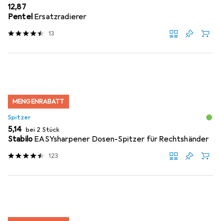
EUR
12,87
Pentel
Ersatzradierer
13
MENGENRABATT
Spitzer
EUR
5,14
bei 2 Stück
Stabilo
EASYsharpener Dosen-Spitzer für Rechtshänder
123