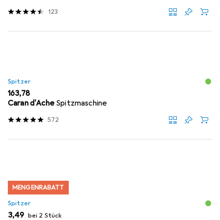
123
Spitzer
EUR
163,78
Caran d'Ache
Spitzmaschine
572
MENGENRABATT
Spitzer
EUR
3,49
bei 2 Stück