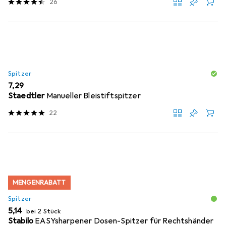
26
Spitzer
EUR
7,29
Staedtler
Manueller Bleistiftspitzer
22
MENGENRABATT
Spitzer
EUR
5,14
bei 2 Stück
Stabilo
EASYsharpener Dosen-Spitzer für Rechtshänder