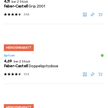
EUR
4,11
bei 2 Stück
Faber-Castell
Grip 2001
348
MENGENRABATT
Spitzer
EUR
4,69
bei 2 Stück
Faber-Castell
Doppelspitzdose
104
MENGENRABATT