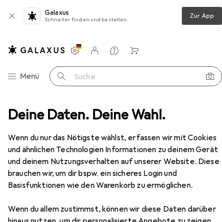
Galaxus
Zur App
Schneller finden und bestellen
Einstellungen
Kundenkonto
Vergleichslisten
Merklisten
Warenkorb
Navigation nach Kategorien
Menü
Suche
Faber-Castell Bleistift Grip 2001 Two Tone sw/blau 12er
Deine Daten. Deine Wahl.
Zubehör
EUR
16,10
Wenn du nur das Nötigste wählst, erfassen wir mit Cookies
Faber-Castell
Bleistift Grip 2001 Two
und ähnlichen Technologien Informationen zu deinem Gerät
Tone sw/blau 12er
und deinem Nutzungsverhalten auf unserer Website. Diese
HB, 12x
brauchen wir, um dir bspw. ein sicheres Login und
Basisfunktionen wie den Warenkorb zu ermöglichen.
Zubehör für Faber-Castell
Wenn du allem zustimmst, können wir diese Daten darüber
Bleistift Grip 2001 Two Tone
hinaus nutzen, um dir personalisierte Angebote zu zeigen,