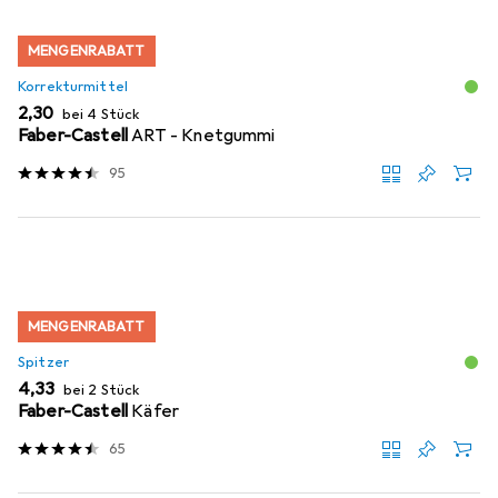
MENGENRABATT
Korrekturmittel
EUR
2,30
bei 4 Stück
Faber-Castell
ART - Knetgummi
95
MENGENRABATT
Spitzer
EUR
4,33
bei 2 Stück
Faber-Castell
Käfer
65