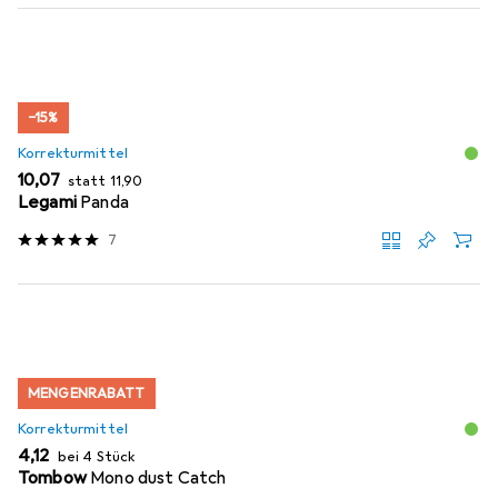
−15%
Korrekturmittel
EUR
EUR
10,07
statt
11,90
Legami
Panda
7
MENGENRABATT
Korrekturmittel
EUR
4,12
bei 4 Stück
Tombow
Mono dust Catch