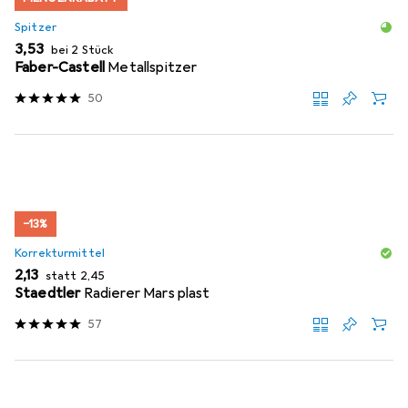
Spitzer
EUR
3,53
bei 2 Stück
Faber-Castell
Metallspitzer
50
−13%
Korrekturmittel
EUR
EUR
2,13
statt
2,45
Staedtler
Radierer Mars plast
57