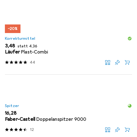
−20%
Korrekturmittel
EUR
EUR
3,48
statt
4,36
Läufer
Plast-Combi
44
Spitzer
EUR
16,28
Faber-Castell
Doppelanspitzer 9000
12