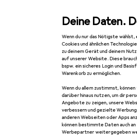
Suche
Deine Daten. D
Wenn du nur das Nötigste wählst, 
Navigation nach Kategorien
Gesamtsortiment
Büro
Gesamtsortiment
Cookies und ähnlichen Technologi
zu deinem Gerät und deinem Nutz
Bastelhilfsm
Büro + Schreibwaren
auf unserer Website. Diese brauch
bspw. ein sicheres Login und Basis
Basteln
Warenkorb zu ermöglichen.
Bastelhilfsmittel
Entdecken
Forum
Wenn du allem zustimmst, können 
Bleistift
darüber hinaus nutzen, um dir pers
Angebote zu zeigen, unsere Webs
Cutter
verbessern und gezielte Werbung
anderen Webseiten oder Apps an
Kleber
können bestimmte Daten auch an 
Lineal
Werbepartner weitergegeben we