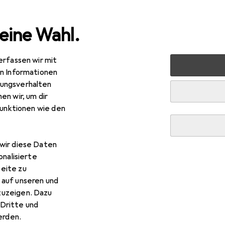
eine Wahl.
erfassen wir mit
 + Schreibwaren
Basteln
Bastelhilfsmittel
en Informationen
ungsverhalten
ittel
en wir, um dir
funktionen wie den
wir diese Daten
onalisierte
eite zu
 auf unseren und
zuzeigen. Dazu
Dritte und
rden.