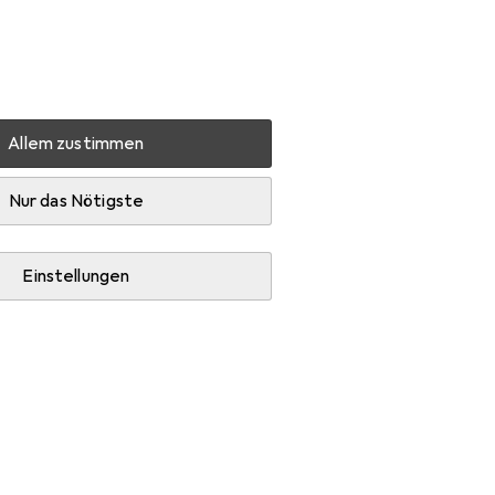
Einstellungen
Kundenkonto
Vergleichslisten
Merklisten
Warenkorb
Anmelden
Allem zustimmen
Nur das Nötigste
Einstellungen