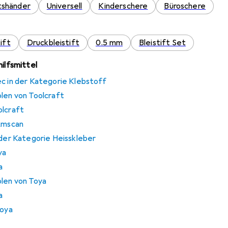
tshänder
Universell
Kinderschere
Büroschere
ift
Druckbleistift
0.5 mm
Bleistift Set
hilfsmittel
ec in der Kategorie Klebstoff
olen von Toolcraft
olcraft
 Amscan
 der Kategorie Heisskleber
ya
a
olen von Toya
a
Toya