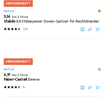
MENGENRABATT
Spitzer
EUR
5,14
bei 2 Stück
Stabilo
EASYsharpener Dosen-Spitzer für Rechtshänder
124
MENGENRABATT
Spitzer
EUR
6,31
bei 2 Stück
Faber-Castell
Sleeve
8