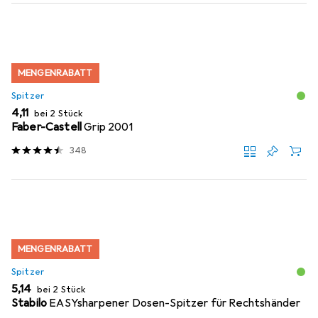
Produktliste
MENGENRABATT
Spitzer
EUR
4,11
bei 2 Stück
Faber-Castell
Grip 2001
348
MENGENRABATT
Spitzer
EUR
5,14
bei 2 Stück
Stabilo
EASYsharpener Dosen-Spitzer für Rechtshänder