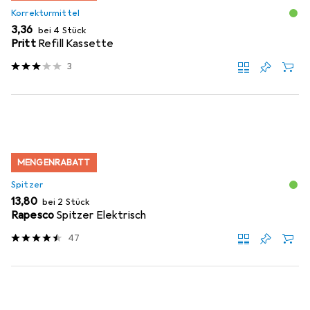
Korrekturmittel
EUR
3,36
bei 4 Stück
Pritt
Refill Kassette
3
MENGENRABATT
Spitzer
EUR
13,80
bei 2 Stück
Rapesco
Spitzer Elektrisch
47