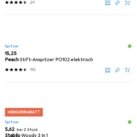
29
Spitzer
EUR
15,25
Peach
Stift-Anspitzer PO102 elektrisch
155
MENGENRABATT
Spitzer
EUR
5,62
bei 2 Stück
Stabilo
Woody 3 In 1