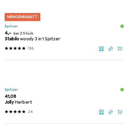
MENGENRABATT
Spitzer
EUR
4,–
bei 2 Stück
Stabilo
woody 3 in 1 Spitzer
136
Spitzer
EUR
41,08
Jolly
Herbert
24