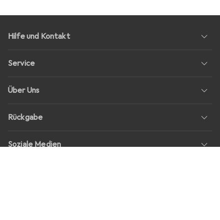
Hilfe und Kontakt
Service
Über Uns
Rückgabe
Soziale Medien
Stellenangebote
Preise
Alle Preise in EUR inkl. MwSt., zzgl.
Versandkosten
bei Bestellungen