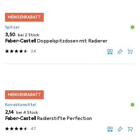
MENGENRABATT
Spitzer
EUR
3,50
bei 2 Stück
Faber-Castell
Doppelspitzdosen mit Radierer
24
MENGENRABATT
Korrekturmittel
EUR
2,14
bei 4 Stück
Faber-Castell
Radierstifte Perfection
47