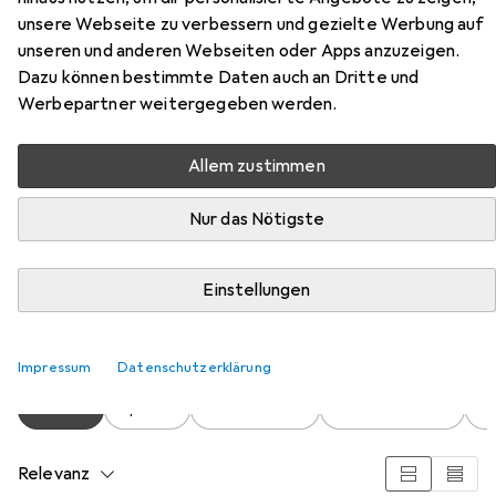
unsere Webseite zu verbessern und gezielte Werbung auf
unseren und anderen Webseiten oder Apps anzuzeigen.
Dazu können bestimmte Daten auch an Dritte und
Werbepartner weitergegeben werden.
Allem zustimmen
Zubehör für Faber-Castell Pitt
Artist Manga Shôjo
Nur das Nötigste
Hier findest du passendes Zubehör zum Produkt Faber-
Einstellungen
Castell Pitt Artist Manga Shôjo aus den Kategorien
Spitzer, Korrekturmittel und Heft + Block.
Impressum
Datenschutzerklärung
Beliebt
Spitzer
Faber-Castell
Korrekturmittel
H
Relevanz