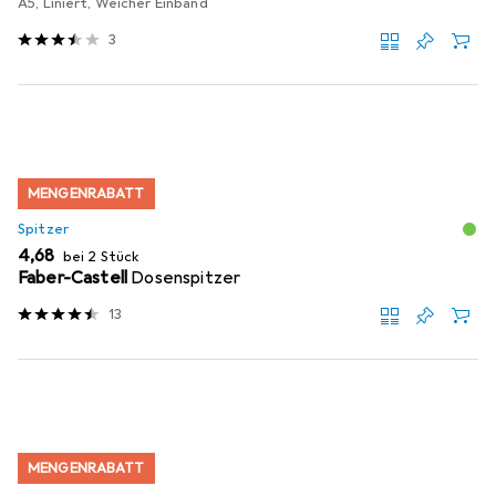
A5, Liniert, Weicher Einband
3
MENGENRABATT
Spitzer
EUR
4,68
bei 2 Stück
Faber-Castell
Dosenspitzer
13
MENGENRABATT