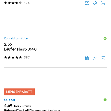
124
Korrekturmittel
EUR
2,55
Läufer
Plast-0140
397
MENGENRABATT
Spitzer
EUR
4,69
bei 2 Stück
Faber-Castell
Doppelspitzdose