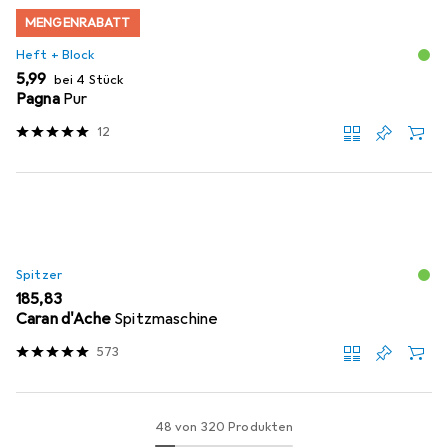
MENGENRABATT
Heft + Block
EUR
5,99
bei 4 Stück
Pagna
Pur
12
Spitzer
EUR
185,83
Caran d'Ache
Spitzmaschine
573
48 von 320 Produkten