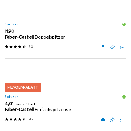
Spitzer
EUR
11,90
Faber-Castell
Doppelspitzer
30
MENGENRABATT
Spitzer
EUR
4,01
bei 2 Stück
Faber-Castell
Einfachspitzdose
42