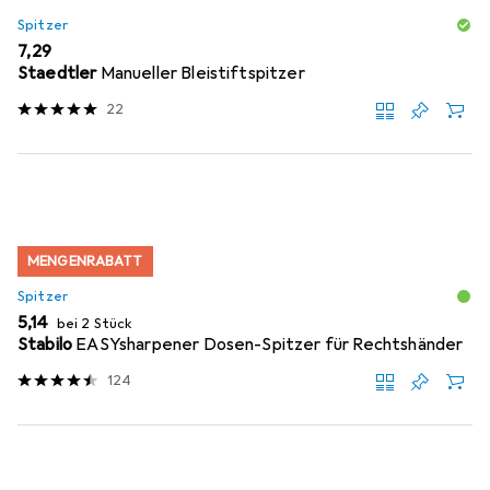
Spitzer
EUR
7,29
Staedtler
Manueller Bleistiftspitzer
22
MENGENRABATT
Spitzer
EUR
5,14
bei 2 Stück
Stabilo
EASYsharpener Dosen-Spitzer für Rechtshänder
124