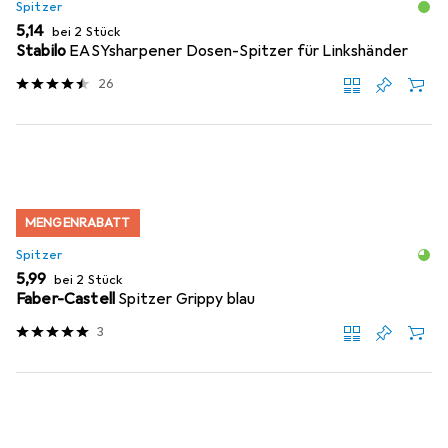
Spitzer
EUR
5,14
bei 2 Stück
Stabilo
EASYsharpener Dosen-Spitzer für Linkshänder
26
MENGENRABATT
Spitzer
EUR
5,99
bei 2 Stück
Faber-Castell
Spitzer Grippy blau
3