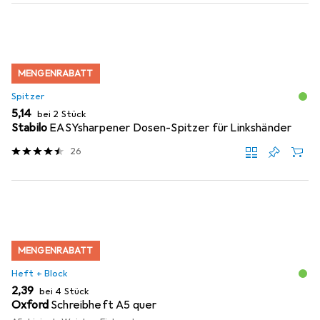
MENGENRABATT
Spitzer
EUR
5,14
bei 2 Stück
Stabilo
EASYsharpener Dosen-Spitzer für Linkshänder
26
MENGENRABATT
Heft + Block
EUR
2,39
bei 4 Stück
Oxford
Schreibheft A5 quer