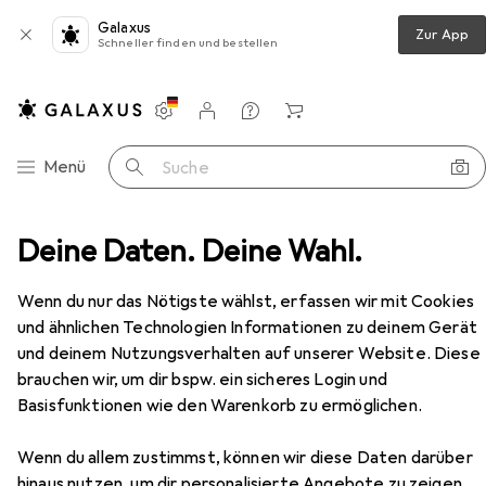
Galaxus
Zur App
Schneller finden und bestellen
Einstellungen
Kundenkonto
Vergleichslisten
Merklisten
Warenkorb
Navigation nach Kategorien
Menü
Suche
n
Deine Daten. Deine Wahl.
Malstifte
Faber-Castell Pitt Artist Manga Shôjo
Zubehör
Wenn du nur das Nötigste wählst, erfassen wir mit Cookies
und ähnlichen Technologien Informationen zu deinem Gerät
und deinem Nutzungsverhalten auf unserer Website. Diese
brauchen wir, um dir bspw. ein sicheres Login und
Basisfunktionen wie den Warenkorb zu ermöglichen.
EUR
13,74
bei 2 Stück
Faber-Castell
Pitt Artist Manga Shôjo
6x
Wenn du allem zustimmst, können wir diese Daten darüber
hinaus nutzen, um dir personalisierte Angebote zu zeigen,