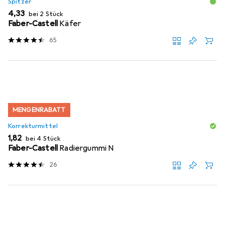
Spitzer
EUR
4,33
bei 2 Stück
Faber-Castell
Käfer
65
MENGENRABATT
Korrekturmittel
EUR
1,82
bei 4 Stück
Faber-Castell
Radiergummi N
26