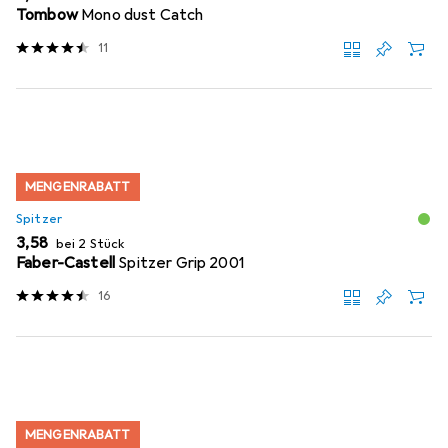
Tombow
Mono dust Catch
11
MENGENRABATT
Spitzer
EUR
3,58
bei 2 Stück
Faber-Castell
Spitzer Grip 2001
16
MENGENRABATT