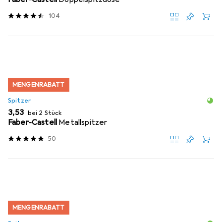
104
MENGENRABATT
Spitzer
EUR
3,53
bei 2 Stück
Faber-Castell
Metallspitzer
50
MENGENRABATT