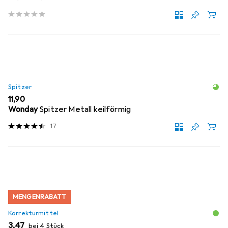
Spitzer
EUR
11,90
Wonday
Spitzer Metall keilförmig
17
MENGENRABATT
Korrekturmittel
EUR
3,47
bei 4 Stück