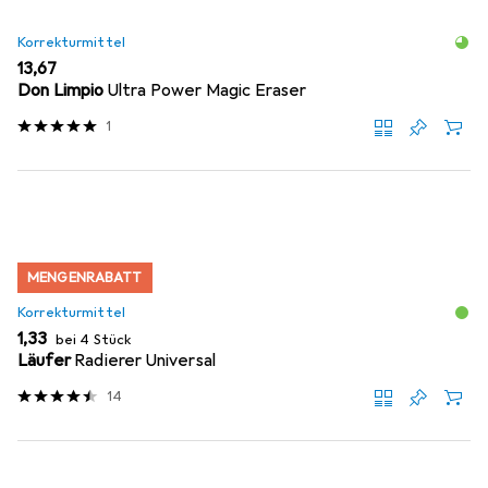
Korrekturmittel
EUR
13,67
Don Limpio
Ultra Power Magic Eraser
1
MENGENRABATT
Korrekturmittel
EUR
1,33
bei 4 Stück
Läufer
Radierer Universal
14