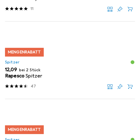
11
MENGENRABATT
Spitzer
EUR
12,09
bei 2 Stück
Rapesco
Spitzer
47
MENGENRABATT
Spitzer