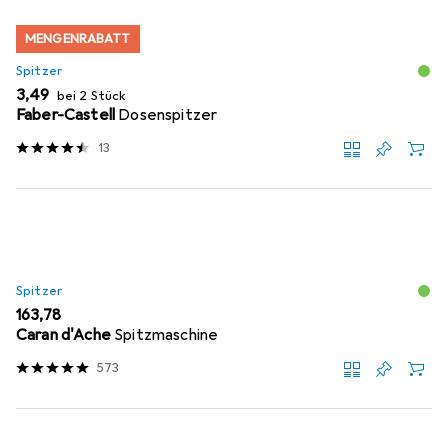
MENGENRABATT
Spitzer
EUR
3,49
bei 2 Stück
Faber-Castell
Dosenspitzer
13
Spitzer
EUR
163,78
Caran d'Ache
Spitzmaschine
573