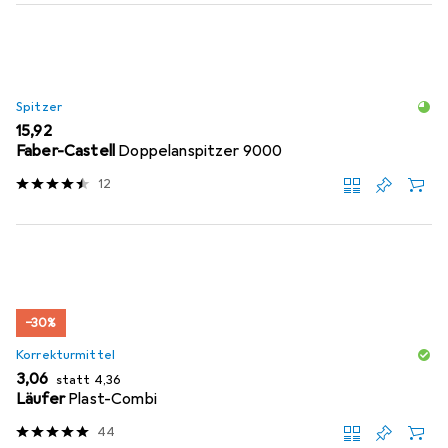
Spitzer
EUR
15,92
Faber-Castell
Doppelanspitzer 9000
12
−30%
Korrekturmittel
EUR
EUR
3,06
statt
4,36
Läufer
Plast-Combi
44