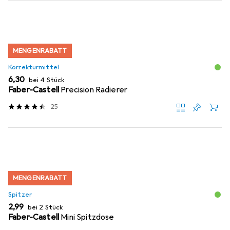
MENGENRABATT
Korrekturmittel
EUR
6,30
bei 4 Stück
Faber-Castell
Precision Radierer
25
MENGENRABATT
Spitzer
EUR
2,99
bei 2 Stück
Faber-Castell
Mini Spitzdose