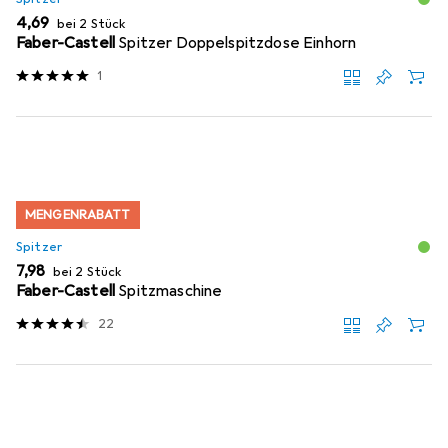
EUR
4,69
bei 2 Stück
Faber-Castell
Spitzer Doppelspitzdose Einhorn
1
MENGENRABATT
Spitzer
EUR
7,98
bei 2 Stück
Faber-Castell
Spitzmaschine
22