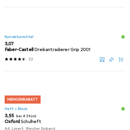
Korrekturmittel
EUR
3,07
Faber-Castell
Dreikantradierer Grip 2001
22
MENGENRABATT
Heft + Block
EUR
3,55
bei 4 Stück
Oxford
Schulheft
A4, Liniert, Weicher Einband