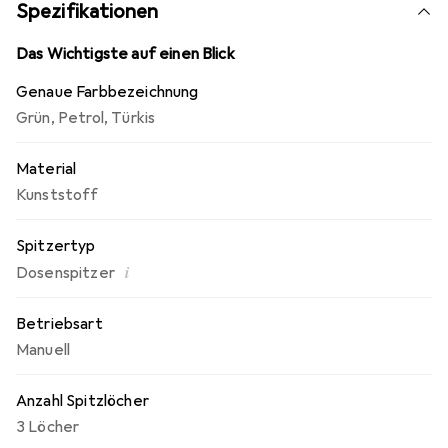
besonders dicht schliessender Deckel verhindert
Spezifikationen
Verschmutzungen.
Das Wichtigste auf einen Blick
Genaue Farbbezeichnung
Grün
,
Petrol
,
Türkis
Material
Kunststoff
Spitzertyp
i
Dosenspitzer
Betriebsart
Manuell
Anzahl Spitzlöcher
3 Löcher