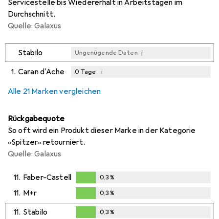
Servicestelle bis Wiedererhalt in Arbeitstagen im
Durchschnitt.
Quelle: Galaxus
i
Stabilo
Ungenügende Daten
1.
Caran d'Ache
i
0
Tage
i
i
i
Ungenügende Daten
Ungenügende Daten
Ungenügende Daten
Alle 21 Marken vergleichen
Rückgabequote
So oft wird ein Produkt dieser Marke in der Kategorie
«Spitzer» retourniert.
Quelle: Galaxus
11.
Faber-Castell
0,3
%
0,3
%
11.
M+r
0,3
%
0,3
%
11.
Stabilo
0,3
%