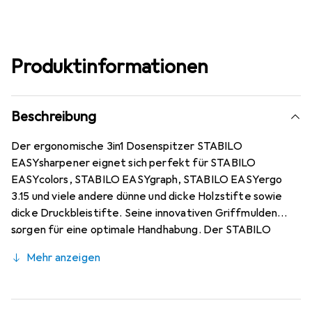
Produktinformationen
Beschreibung
Der ergonomische 3in1 Dosenspitzer STABILO
EASYsharpener eignet sich perfekt für STABILO
EASYcolors, STABILO EASYgraph, STABILO EASYergo
3.15 und viele andere dünne und dicke Holzstifte sowie
dicke Druckbleistifte. Seine innovativen Griffmulden
sorgen für eine optimale Handhabung. Der STABILO
EASYsharpener kann mit einem Namensschild versehen
Mehr anzeigen
werden und ist in vielen bunten Farben für Links- und
Rechtshänder erhältlich. Sein Füllstand ist dank
transluzentem Material immer gut sichtbar und sein