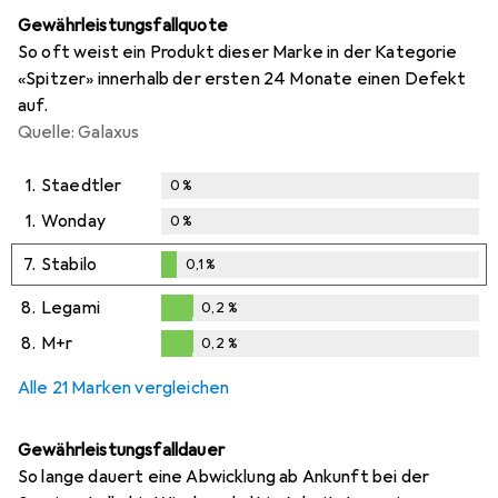
Gewährleistungsfallquote
So oft weist ein Produkt dieser Marke in der Kategorie
«Spitzer» innerhalb der ersten 24 Monate einen Defekt
auf.
Quelle: Galaxus
1.
Staedtler
0
%
1.
Wonday
0
%
7.
Stabilo
0,1
%
0,1
%
8.
Legami
0,2
%
0,2
%
8.
M+r
0,2
%
0,2
%
Alle 21 Marken vergleichen
Gewährleistungsfalldauer
So lange dauert eine Abwicklung ab Ankunft bei der