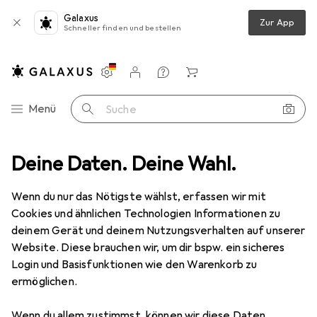
Galaxus
Zur App
Schneller finden und bestellen
Einstellungen
Kundenkonto
Vergleichslisten
Merklisten
Warenkorb
Navigation nach Kategorien
Menü
Suche
Spitzer
Deine Daten. Deine Wahl.
Stabilo EASYsharpener Dosen-Spitzer für Rechtshänder
Wenn du nur das Nötigste wählst, erfassen wir mit
Cookies und ähnlichen Technologien Informationen zu
8 Bilder
deinem Gerät und deinem Nutzungsverhalten auf unserer
Website. Diese brauchen wir, um dir bspw. ein sicheres
MENGENRABATT
Login und Basisfunktionen wie den Warenkorb zu
ermöglichen.
EUR
5,14
Spare
EUR
1,06
Stabilo
EASYsharpener Dosen-Spitzer
Wenn du allem zustimmst, können wir diese Daten