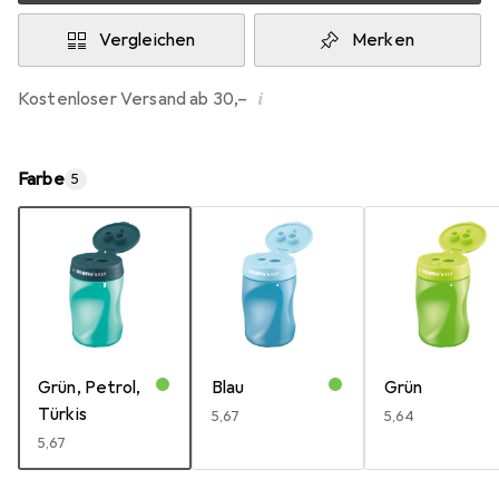
Vergleichen
Merken
i
Kostenloser Versand ab 30,–
Farbe
5
Grün, Petrol,
Blau
Grün
Türkis
EUR
5,67
EUR
5,64
EUR
5,67