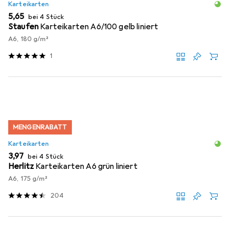
Karteikarten
EUR
5,65
bei 4 Stück
Staufen
Karteikarten A6/100 gelb liniert
A6, 180 g/m²
1
MENGENRABATT
Karteikarten
EUR
3,97
bei 4 Stück
Herlitz
Karteikarten A6 grün liniert
A6, 175 g/m²
204