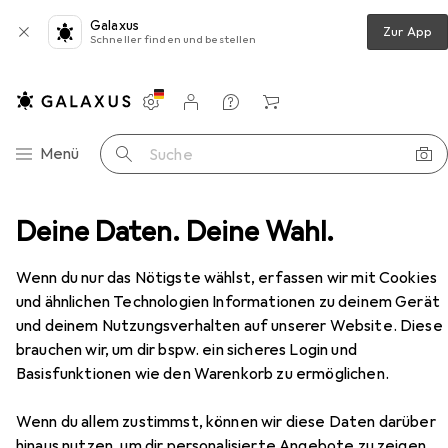
Galaxus
Zur App
Schneller finden und bestellen
Einstellungen
Kundenkonto
Vergleichslisten
Merklisten
Warenkorb
Navigation nach Kategorien
Menü
Suche
einhängbar in Hängeregistraturgestelle, stapelbar, für ca.
Deine Daten. Deine Wahl.
Zubehör
EUR
26,45
Wenn du nur das Nötigste wählst, erfassen wir mit Cookies
Helit
Karteitrog A6 quer, lichtgrau,
und ähnlichen Technologien Informationen zu deinem Gerät
unbestückt einhängbar in
und deinem Nutzungsverhalten auf unserer Website. Diese
Hängeregistraturgestelle, stapelbar,
A6
brauchen wir, um dir bspw. ein sicheres Login und
für ca.
Basisfunktionen wie den Warenkorb zu ermöglichen.
Wenn du allem zustimmst, können wir diese Daten darüber
Zubehör für Helit Karteitrog A6
hinaus nutzen, um dir personalisierte Angebote zu zeigen,