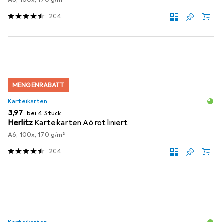
204
MENGENRABATT
Karteikarten
EUR
3,97
bei 4 Stück
Herlitz
Karteikarten A6 rot liniert
A6, 100x, 170 g/m²
204
Karteikarten