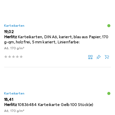
Karteikarten
EUR
19,02
Herlitz
Karteikarten, DIN A6, kariert, blau aus Papier, 170
g-qm, holzfrei, 5 mm kariert, Linienfarbe:
A6, 170 g/m²
Karteikarten
EUR
18,41
Herlitz
10836484 Karteikarte Gelb 100 Stück(e)
A6, 170 g/m²