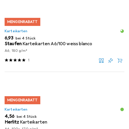
MENGENRABATT
Karteikarten
EUR
6,93
bei 4 Stück
Staufen
Karteikarten A6/100 weiss blanco
A6, 180 g/m²
1
MENGENRABATT
Karteikarten
EUR
4,56
bei 4 Stück
Herlitz
Karteikarten
A6, 100x, 170 g/m²