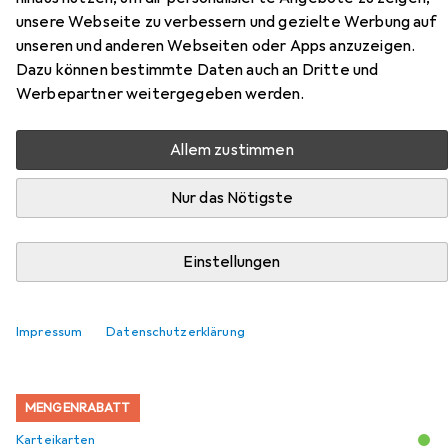
quer, lichtgrau, unbestückt
unsere Webseite zu verbessern und gezielte Werbung auf
unseren und anderen Webseiten oder Apps anzuzeigen.
einhängbar in
Dazu können bestimmte Daten auch an Dritte und
Hängeregistraturgestelle,
Werbepartner weitergegeben werden.
stapelbar, für ca.
Allem zustimmen
Hier findest du passendes Zubehör zum Produkt Helit
Nur das Nötigste
Karteitrog A6 quer, lichtgrau, unbestückt einhängbar in
Hängeregistraturgestelle, stapelbar, für ca. aus der
Kategorie Karteikarten.
Einstellungen
Relevanz
Produktliste
Impressum
Datenschutzerklärung
MENGENRABATT
Karteikarten