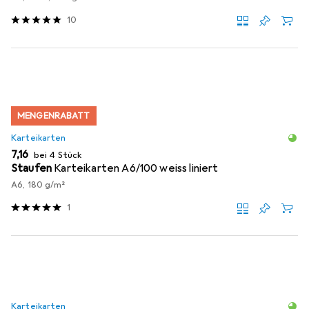
10
MENGENRABATT
Karteikarten
EUR
7,16
bei 4 Stück
Staufen
Karteikarten A6/100 weiss liniert
A6, 180 g/m²
1
Karteikarten