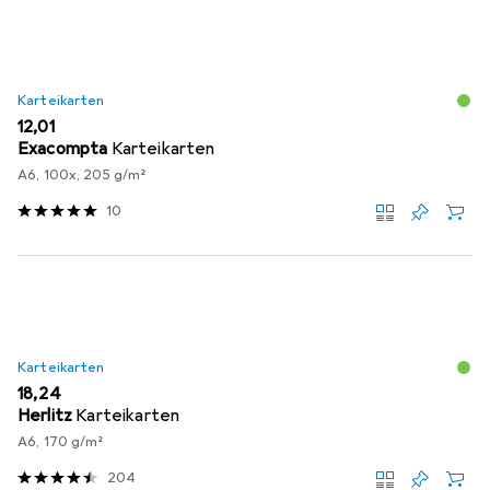
Karteikarten
EUR
12,01
Exacompta
Karteikarten
A6, 100x, 205 g/m²
10
Karteikarten
EUR
18,24
Herlitz
Karteikarten
A6, 170 g/m²
204