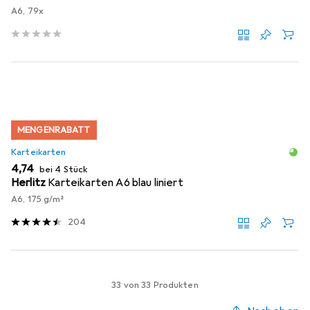
A6, 79x
MENGENRABATT
Karteikarten
EUR
4,74
bei 4 Stück
Herlitz
Karteikarten A6 blau liniert
A6, 175 g/m²
204
33 von 33 Produkten