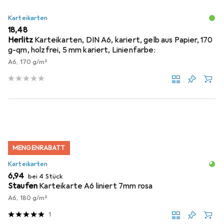
Karteikarten
EUR
18,48
Herlitz
Karteikarten, DIN A6, kariert, gelb aus Papier, 170
g-qm, holzfrei, 5 mm kariert, Linienfarbe:
A6, 170 g/m²
MENGENRABATT
Karteikarten
EUR
6,94
bei 4 Stück
Staufen
Karteikarte A6 liniert 7mm rosa
A6, 180 g/m²
1