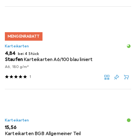
MENGENRABATT
Karteikarten
EUR
4,84
bei 4 Stück
Staufen
Karteikarten A6/100 blau liniert
A6, 180 g/m²
1
Karteikarten
EUR
15,56
Karteikarten BGB Allgemeiner Teil