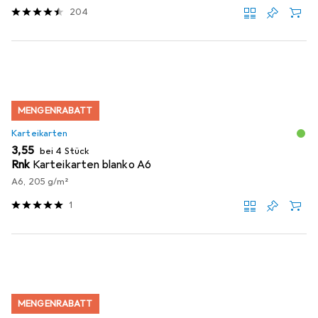
204
MENGENRABATT
Karteikarten
EUR
3,55
bei 4 Stück
Rnk
Karteikarten blanko A6
A6, 205 g/m²
1
MENGENRABATT