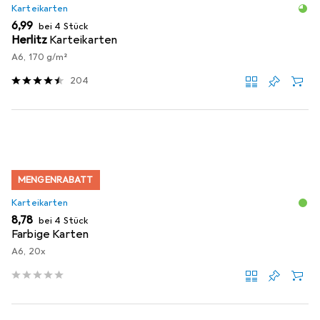
Karteikarten
EUR
6,99
bei 4 Stück
Herlitz
Karteikarten
A6, 170 g/m²
204
MENGENRABATT
Karteikarten
EUR
8,78
bei 4 Stück
Farbige Karten
A6, 20x