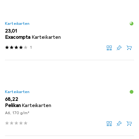
Karteikarten
EUR
23,01
Exacompta
Karteikarten
1
Karteikarten
EUR
68,22
Pelikan
Karteikarten
A6, 170 g/m²