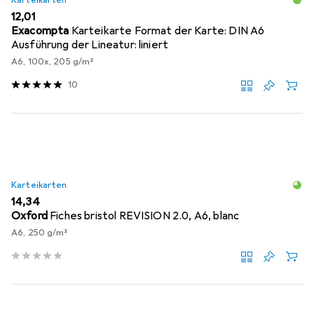
EUR
12,01
Exacompta
Karteikarte Format der Karte: DIN A6
Ausführung der Lineatur: liniert
A6, 100x, 205 g/m²
10
Karteikarten
EUR
14,34
Oxford
Fiches bristol REVISION 2.0, A6, blanc
A6, 250 g/m²