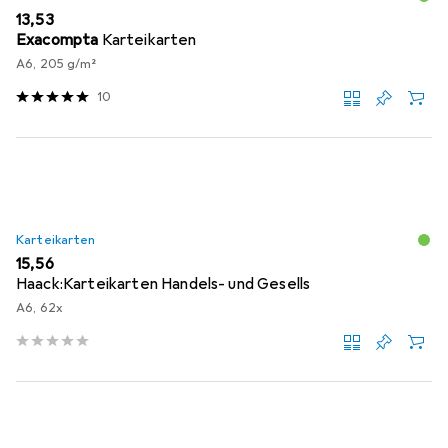
EUR
13,53
Exacompta
Karteikarten
A6, 205 g/m²
10
Karteikarten
EUR
15,56
Haack:Karteikarten Handels- und Gesells
A6, 62x