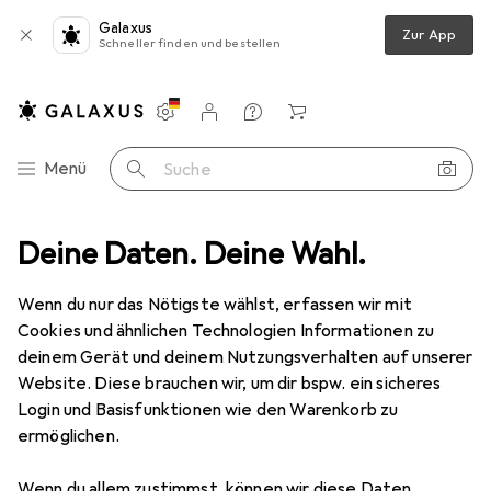
Galaxus
Zur App
Schneller finden und bestellen
Einstellungen
Kundenkonto
Vergleichslisten
Merklisten
Warenkorb
Navigation nach Kategorien
Menü
Suche
ibwaren
Deine Daten. Deine Wahl.
Bürobedarf
Ordnen + Archivieren
Ordner Zubehör
Ordner Zubehör
Wenn du nur das Nötigste wählst, erfassen wir mit
Cookies und ähnlichen Technologien Informationen zu
deinem Gerät und deinem Nutzungsverhalten auf unserer
Produkte
Forum
Website. Diese brauchen wir, um dir bspw. ein sicheres
Login und Basisfunktionen wie den Warenkorb zu
ermöglichen.
Wenn du allem zustimmst, können wir diese Daten