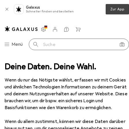
Galaxus
Zur App
Schneller finden und bestellen
Einstellungen
Kundenkonto
Vergleichslisten
Merklisten
Warenkorb
Navigation nach Kategorien
Menü
Suche
lfsmittel
Deine Daten. Deine Wahl.
Unterlage
Herma Schreibtischunterlage
Zubehör
Wenn du nur das Nötigste wählst, erfassen wir mit Cookies
EUR
10,75
bei 2 Stück
und ähnlichen Technologien Informationen zu deinem Gerät
Herma
Schreibtischunterlage
55 x 35 cm
und deinem Nutzungsverhalten auf unserer Website. Diese
brauchen wir, um dir bspw. ein sicheres Login und
Basisfunktionen wie den Warenkorb zu ermöglichen.
Zubehör für Herma
Wenn du allem zustimmst, können wir diese Daten darüber
hinaus nutzen, um dir personalisierte Angebote zu zeigen,