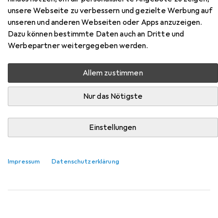
Schreibtischunterlage
unsere Webseite zu verbessern und gezielte Werbung auf
unseren und anderen Webseiten oder Apps anzuzeigen.
Hier findest du passendes Zubehör zum Produkt Herma
Dazu können bestimmte Daten auch an Dritte und
Schreibtischunterlage aus der Kategorie Schreibstifte.
Werbepartner weitergegeben werden.
Relevanz
Allem zustimmen
Produktliste
Nur das Nötigste
Schreibstifte
Einstellungen
EUR
19,79
Stabilo
point 88 Fineliner
25x
Impressum
Datenschutzerklärung
717