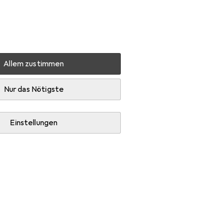
Einstellungen
Kundenkonto
Vergleichslisten
Merklisten
Warenkorb
Anmelden
Allem zustimmen
HP 59X
Zubehör
Nur das Nötigste
Einstellungen
 und Druckerserver.