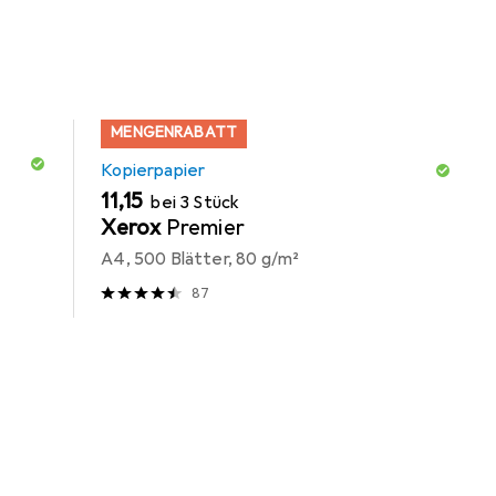
MENGENRABATT
Kopierpapier
EUR
11,15
bei 3 Stück
Xerox
Premier
A4, 500 Blätter, 80 g/m²
87