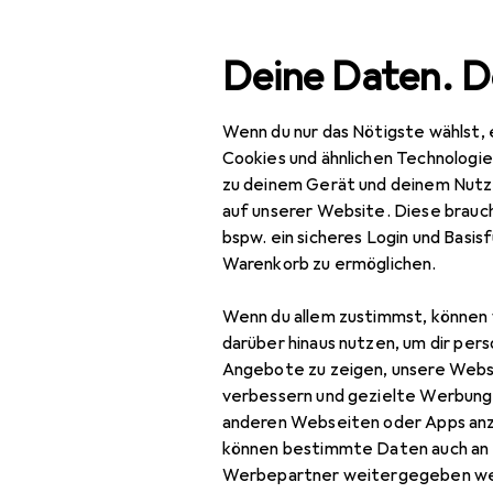
Suche
Deine Daten. D
Wenn du nur das Nötigste wählst, 
Navigation nach Kategorien
Gesamtsortiment
Büro
Gesamtsortiment
Cookies und ähnlichen Technologi
zu deinem Gerät und deinem Nutz
Büro + Schreibwaren
EU
21
auf unserer Website. Diese brauch
HP
bspw. ein sicheres Login und Basis
Drucker + Scanner
X
Warenkorb zu ermöglichen.
Drucken
Wenn du allem zustimmst, können 
Belegdrucker
darüber hinaus nutzen, um dir pers
Zubehör für
Angebote zu zeigen, unsere Webs
Drucker
verbessern und gezielte Werbung
anderen Webseiten oder Apps an
Drucker Zubehör
Hier findest du passendes
können bestimmte Daten auch an 
Sortieren nach
:
Relevanz
Druckerpatrone
Werbepartner weitergegeben we