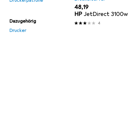
Druckerpatrone
EUR
48,19
HP
JetDirect 3100w
Dazugehörig
4
Drucker