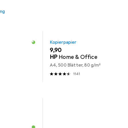
ung
Kopierpapier
EUR
9,90
HP
Home & Office
A4, 500 Blätter, 80 g/m²
1141