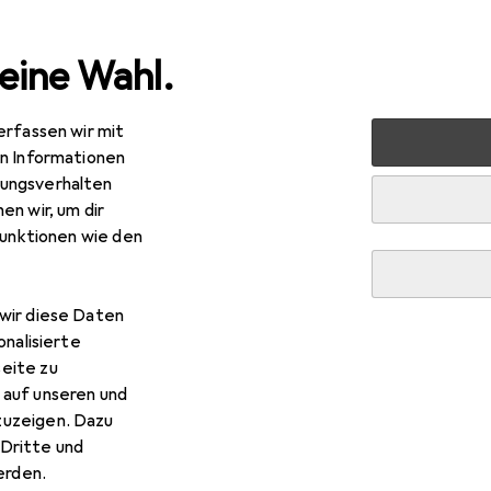
eine Wahl.
erfassen wir mit
 + Schreibwaren
Drucker + Scanner
Drucken
Toner
en Informationen
ungsverhalten
R
7,82
en wir, um dir
59X
funktionen wie den
Normal
wir diese Daten
onalisierte
 HP 59X
eite zu
 auf unseren und
zuzeigen. Dazu
 Zubehör zum Produkt HP 59X aus den Kategorien Kopierpapier
Dritte und
rden.