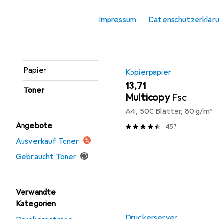
Produktliste
Etikettendrucker
Impressum
Datenschutzerklär
Etikettenrolle
Gravierer
Papier
Kopierpapier
EUR
13,71
Toner
Multicopy
Fsc
A4, 500 Blätter, 80 g/m²
Angebote
457
Ausverkauf Toner
Gebraucht Toner
Verwandte
Kategorien
Druckerserver