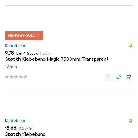
MENGENRABATT
Klebeband
EUR
EUR
9,78
bei 4 Stück
1,31
/
1m
Scotch
Klebeband Magic 7500mm Transparent
19 mm
Klebeband
EUR
EUR
18,66
0,57
/
1m
Scotch
Klebeband