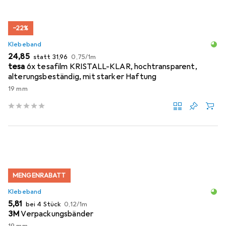
−22%
Klebeband
EUR
EUR
EUR
24,85
statt
31,96
0,75
/
1m
tesa
6x tesafilm KRISTALL-KLAR, hochtransparent,
alterungsbeständig, mit starker Haftung
19 mm
MENGENRABATT
Klebeband
EUR
EUR
5,81
bei 4 Stück
0,12
/
1m
3M
Verpackungsbänder