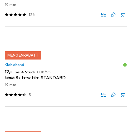
19 mm
126
MENGENRABATT
Klebeband
EUR
EUR
12,–
bei 4 Stück
0,18
/
1m
tesa
8x tesafilm STANDARD
19 mm
5