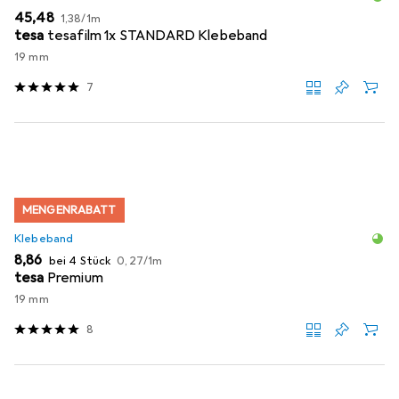
EUR
EUR
45,48
1,38
/
1m
tesa
tesafilm 1x STANDARD Klebeband
19 mm
7
MENGENRABATT
Klebeband
EUR
EUR
8,86
bei 4 Stück
0,27
/
1m
tesa
Premium
19 mm
8