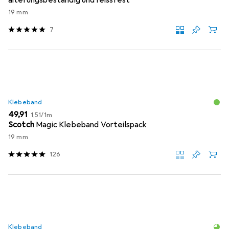
alterungsbeständig und reissfest
19 mm
7
Klebeband
EUR
EUR
49,91
1,51
/
1m
Scotch
Magic Klebeband Vorteilspack
19 mm
126
Klebeband