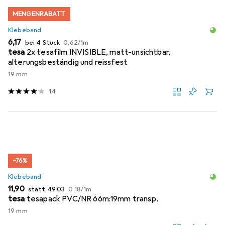
MENGENRABATT
Klebeband
EUR
EUR
6,17
bei 4 Stück
0,62
/
1m
tesa
2x tesafilm INVISIBLE, matt-unsichtbar,
alterungsbeständig und reissfest
19 mm
14
−76%
Klebeband
EUR
EUR
EUR
11,90
statt
49,03
0,18
/
1m
tesa
tesapack PVC/NR 66m:19mm transp.
19 mm