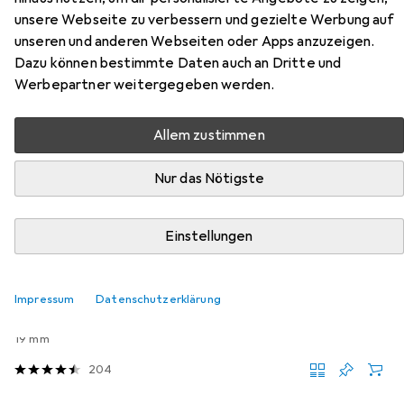
Zubehör für Leitz Tischabroller
unsere Webseite zu verbessern und gezielte Werbung auf
Cosy Grau
unseren und anderen Webseiten oder Apps anzuzeigen.
Dazu können bestimmte Daten auch an Dritte und
Hier findest du passendes Zubehör zum Produkt Leitz
Werbepartner weitergegeben werden.
Tischabroller Cosy Grau aus der Kategorie Klebeband.
Allem zustimmen
Relevanz
Produktliste
Nur das Nötigste
Einstellungen
MENGENRABATT
Klebeband
EUR
EUR
9,49
Impressum
Datenschutzerklärung
bei 4 Stück
0,29
/
1m
Scotch
Transparentes Klebeband
19 mm
204