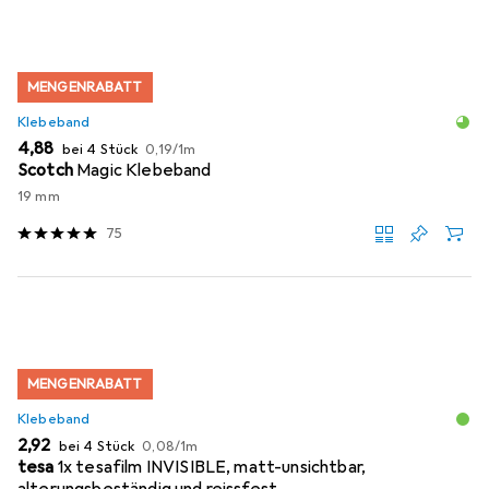
MENGENRABATT
Klebeband
EUR
EUR
4,88
bei 4 Stück
0,19
/
1m
Scotch
Magic Klebeband
19 mm
75
MENGENRABATT
Klebeband
EUR
EUR
2,92
bei 4 Stück
0,08
/
1m
tesa
1x tesafilm INVISIBLE, matt-unsichtbar,