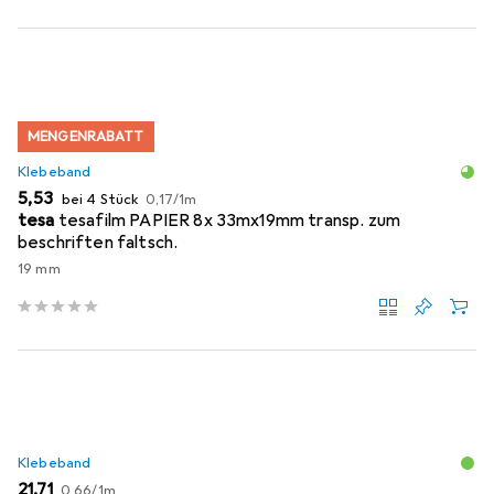
MENGENRABATT
Klebeband
EUR
EUR
5,53
bei 4 Stück
0,17
/
1m
tesa
tesafilm PAPIER 8x 33mx19mm transp. zum
beschriften faltsch.
19 mm
Klebeband
EUR
EUR
21,71
0,66
/
1m