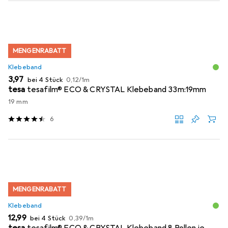
MENGENRABATT
Klebeband
EUR
EUR
3,97
bei 4 Stück
0,12
/
1m
tesa
tesafilm® ECO & CRYSTAL Klebeband 33m:19mm
19 mm
6
MENGENRABATT
Klebeband
EUR
EUR
12,99
bei 4 Stück
0,39
/
1m