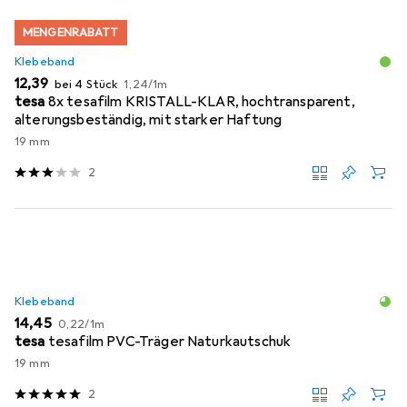
MENGENRABATT
Klebeband
EUR
EUR
12,39
bei 4 Stück
1,24
/
1m
tesa
8x tesafilm KRISTALL-KLAR, hochtransparent,
alterungsbeständig, mit starker Haftung
19 mm
2
Klebeband
EUR
EUR
14,45
0,22
/
1m
tesa
tesafilm PVC-Träger Naturkautschuk
19 mm
2