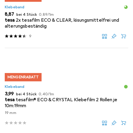
Klebeband
EUR
EUR
8,87
bei 4 Stück
0,89
/
1m
tesa
2x tesafilm ECO & CLEAR, lösungsmittelfrei und
alterungsbeständig
9
MENGENRABATT
Klebeband
EUR
EUR
3,99
bei 4 Stück
0,40
/
1m
tesa
tesafilm® ECO & CRYSTAL Klebefilm 2 Rollen je
10m:19mm
19 mm