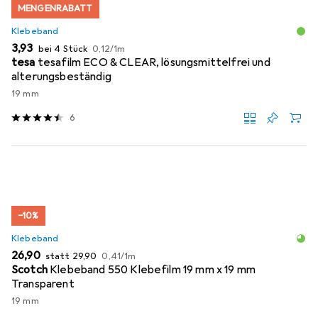
MENGENRABATT
Klebeband
EUR
EUR
3,93
bei 4 Stück
0,12
/
1m
tesa
tesafilm ECO & CLEAR, lösungsmittelfrei und
alterungsbeständig
19 mm
6
−10%
Klebeband
EUR
EUR
EUR
26,90
statt
29,90
0,41
/
1m
Scotch
Klebeband 550 Klebefilm 19 mm x 19 mm
Transparent
19 mm