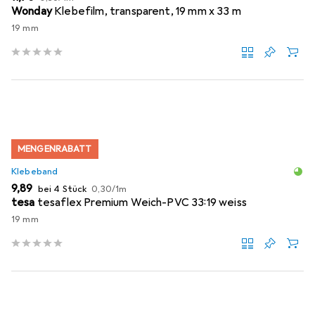
Wonday
Klebefilm, transparent, 19 mm x 33 m
19 mm
MENGENRABATT
Klebeband
EUR
EUR
9,89
bei 4 Stück
0,30
/
1m
tesa
tesaflex Premium Weich-PVC 33:19 weiss
19 mm