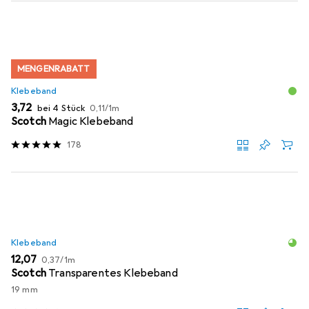
MENGENRABATT
Klebeband
EUR
EUR
3,72
bei 4 Stück
0,11
/
1m
Scotch
Magic Klebeband
178
Klebeband
EUR
EUR
12,07
0,37
/
1m
Scotch
Transparentes Klebeband
19 mm