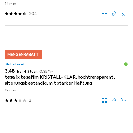
19 mm
204
MENGENRABATT
Klebeband
EUR
EUR
3,48
bei 4 Stück
0,35
/
1m
tesa
1x tesafilm KRISTALL-KLAR, hochtransparent,
alterungsbeständig, mit starker Haftung
19 mm
2