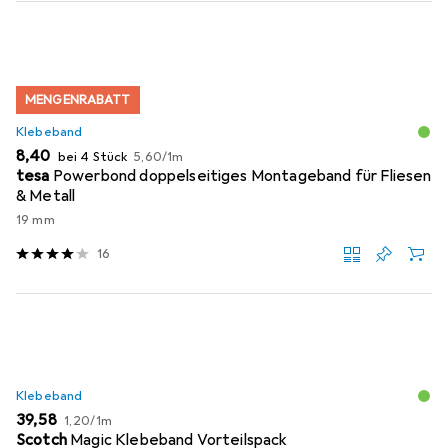
MENGENRABATT
Klebeband
EUR
EUR
8,40
bei 4 Stück
5,60
/
1m
tesa
Powerbond doppelseitiges Montageband für Fliesen
& Metall
19 mm
16
Klebeband
EUR
EUR
39,58
1,20
/
1m
Scotch
Magic Klebeband Vorteilspack