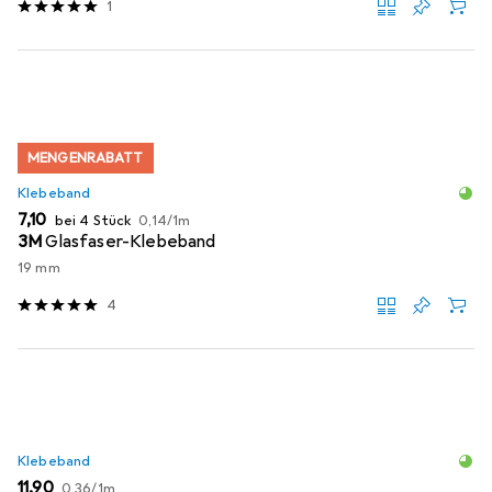
1
MENGENRABATT
Klebeband
EUR
EUR
7,10
bei 4 Stück
0,14
/
1m
3M
Glasfaser-Klebeband
19 mm
4
Klebeband
EUR
EUR
11,90
0,36
/
1m