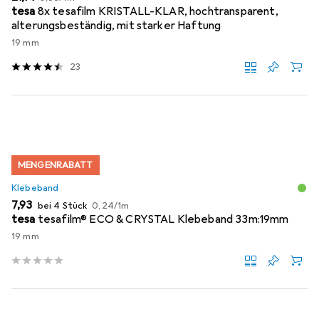
tesa
8x tesafilm KRISTALL-KLAR, hochtransparent,
alterungsbeständig, mit starker Haftung
19 mm
23
MENGENRABATT
Klebeband
EUR
EUR
7,93
bei 4 Stück
0,24
/
1m
tesa
tesafilm® ECO & CRYSTAL Klebeband 33m:19mm
19 mm