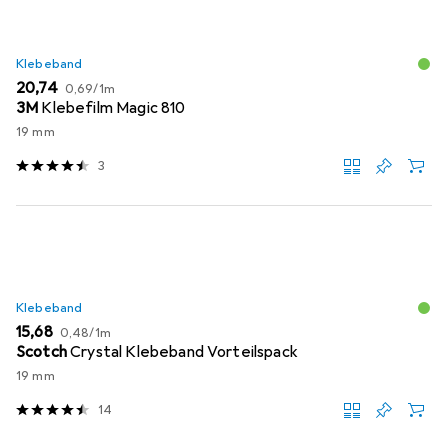
Klebeband
EUR
EUR
20,74
0,69
/
1m
3M
Klebefilm Magic 810
19 mm
3
Klebeband
EUR
EUR
15,68
0,48
/
1m
Scotch
Crystal Klebeband Vorteilspack
19 mm
14