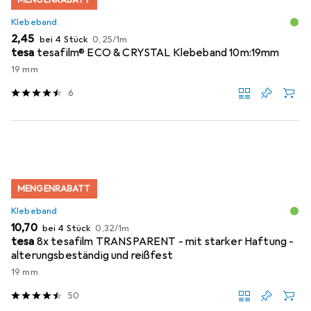
MENGENRABATT
Klebeband
EUR
EUR
2,45
bei 4 Stück
0,25
/
1m
tesa
tesafilm® ECO & CRYSTAL Klebeband 10m:19mm
19 mm
6
MENGENRABATT
Klebeband
EUR
EUR
10,70
bei 4 Stück
0,32
/
1m
tesa
8x tesafilm TRANSPARENT - mit starker Haftung -
alterungsbeständig und reißfest
19 mm
50