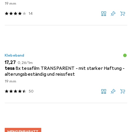
19 mm
14
Klebeband
EUR
EUR
17,27
0,26
/
1m
tesa
8x tesafilm TRANSPARENT - mit starker Haftung -
alterungsbeständig und reissfest
19 mm
50