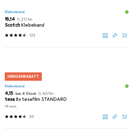
Klebeband
EUR
EUR
18,14
0,27
/
1m
Scotch
Klebeband
123
MENGENRABATT
Klebeband
EUR
EUR
4,15
bei 4 Stück
0,42
/
1m
tesa
8x tesafilm STANDARD
19 mm
50