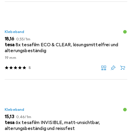
Klebeband
EUR
EUR
18,16
0,55
/
1m
tesa
8x tesafilm ECO & CLEAR, lösungsmittelfrei und
alterungsbeständig
19 mm
8
Klebeband
EUR
EUR
15,13
0,46
/
1m
tesa
6x tesafilm INVISIBLE, matt-unsichtbar,
alterungsbeständig und reissfest