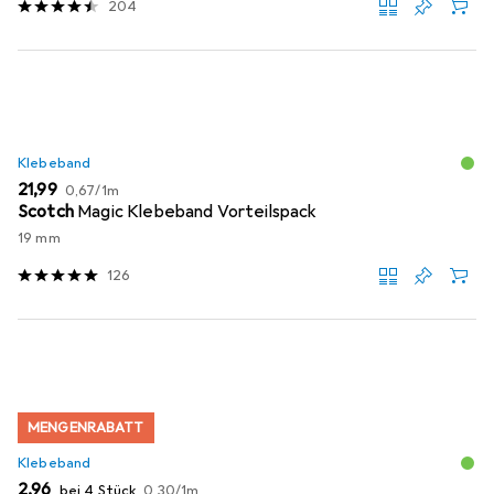
204
Klebeband
EUR
EUR
21,99
0,67
/
1m
Scotch
Magic Klebeband Vorteilspack
19 mm
126
MENGENRABATT
Klebeband
EUR
EUR
2,96
bei 4 Stück
0,30
/
1m