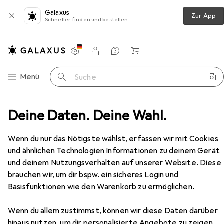
Galaxus
Zur App
Schneller finden und bestellen
Einstellungen
Kundenkonto
Vergleichslisten
Merklisten
Warenkorb
Navigation nach Kategorien
Menü
Suche
Deine Daten. Deine Wahl.
Klebebandabroller
Leitz Tischabroller Cosy Grau
Zubehör
Wenn du nur das Nötigste wählst, erfassen wir mit Cookies
und ähnlichen Technologien Informationen zu deinem Gerät
EUR
14,38
bei 2 Stück
und deinem Nutzungsverhalten auf unserer Website. Diese
Leitz
Tischabroller Cosy Grau
brauchen wir, um dir bspw. ein sicheres Login und
Basisfunktionen wie den Warenkorb zu ermöglichen.
Wenn du allem zustimmst, können wir diese Daten darüber
hinaus nutzen, um dir personalisierte Angebote zu zeigen,