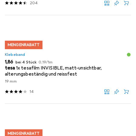
204
MENGENRABATT
Klebeband
EUR
EUR
1,86
bei 4 Stück
0,19
/
1m
tesa
1x tesafilm INVISIBLE, matt-unsichtbar,
alterungsbeständig und reissfest
19 mm
14
MENGENRABATT