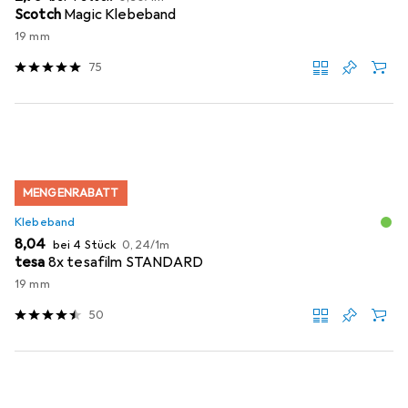
Scotch
Magic Klebeband
19 mm
75
MENGENRABATT
Klebeband
EUR
EUR
8,04
bei 4 Stück
0,24
/
1m
tesa
8x tesafilm STANDARD
19 mm
50