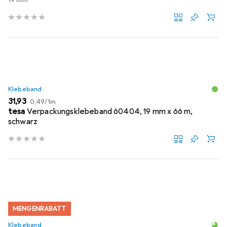
19 mm
Klebeband
EUR
EUR
31,93
0,49
/
1m
tesa
Verpackungsklebeband 60404, 19 mm x 66 m,
schwarz
MENGENRABATT
Klebeband