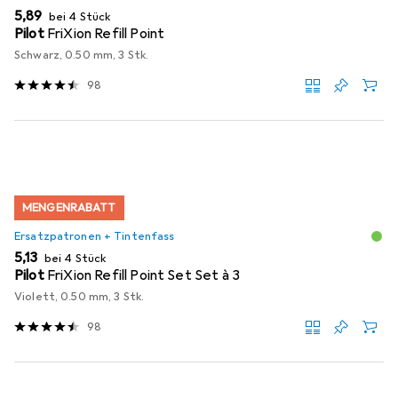
EUR
5,89
bei 4 Stück
Pilot
FriXion Refill Point
Schwarz, 0.50 mm, 3 Stk.
98
MENGENRABATT
Ersatzpatronen + Tintenfass
EUR
5,13
bei 4 Stück
Pilot
FriXion Refill Point Set Set à 3
Violett, 0.50 mm, 3 Stk.
98