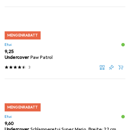
MENGENRABATT
Etui
EUR
9,25
Undercover
Paw Patrol
3
MENGENRABATT
Etui
EUR
9,60
Undercover
Schlamperetui Super Mario, Breite: 22 cm,