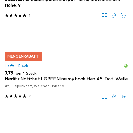
Höhe: 9
1
MENGENRABATT
Heft + Block
EUR
7,79
bei 4 Stück
Herlitz
Notizheft GREENline my.book flex A5, Dot, Welle
A5, Gepunktet, Weicher Einband
2