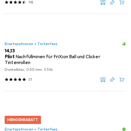
98
Ersatzpatronen + Tintenfass
EUR
14,13
Pilot
Nachfüllminen für FriXion Ball und Clicker
Tintenrollen
Dunkelblau, 0.50 mm, 3 Stk.
31
MENGENRABATT
Ersatzpatronen + Tintenfass