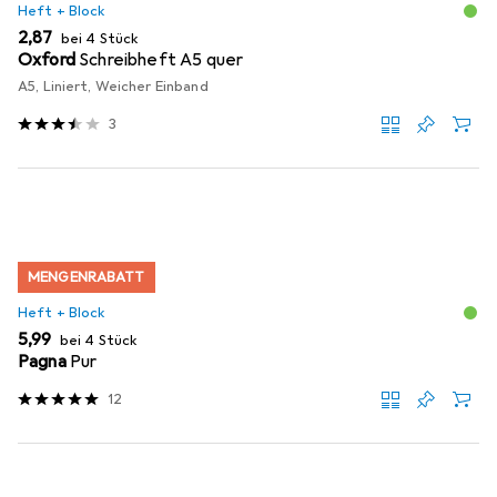
Heft + Block
EUR
2,87
bei 4 Stück
Oxford
Schreibheft A5 quer
A5, Liniert, Weicher Einband
3
MENGENRABATT
Heft + Block
EUR
5,99
bei 4 Stück
Pagna
Pur
12