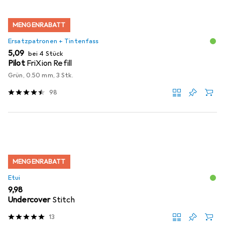
MENGENRABATT
Ersatzpatronen + Tintenfass
EUR
5,09
bei 4 Stück
Pilot
FriXion Refill
Grün, 0.50 mm, 3 Stk.
98
MENGENRABATT
Etui
EUR
9,98
Undercover
Stitch
13