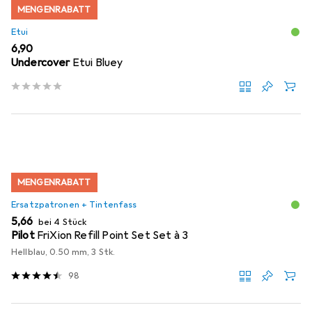
MENGENRABATT
Etui
EUR
6,90
Undercover
Etui Bluey
MENGENRABATT
Ersatzpatronen + Tintenfass
EUR
5,66
bei 4 Stück
Pilot
FriXion Refill Point Set Set à 3
Hellblau, 0.50 mm, 3 Stk.
98