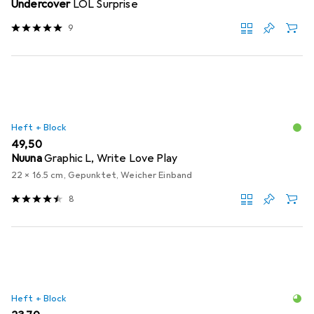
Undercover
LOL Surprise
9
Heft + Block
EUR
49,50
Nuuna
Graphic L, Write Love Play
22 x 16.5 cm, Gepunktet, Weicher Einband
8
Heft + Block