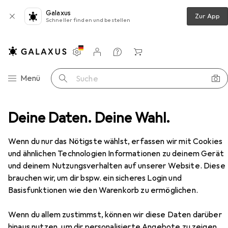
Galaxus
Zur App
Schneller finden und bestellen
Einstellungen
Kundenkonto
Vergleichslisten
Merklisten
Warenkorb
Navigation nach Kategorien
Menü
Suche
eibwaren
Deine Daten. Deine Wahl.
Schreibstifte
Pilot FriXion Point Clicker
Zubehör
EUR
5,05
bei 4 Stück
Wenn du nur das Nötigste wählst, erfassen wir mit Cookies
Pilot
FriXion Point Clicker
und ähnlichen Technologien Informationen zu deinem Gerät
1x
und deinem Nutzungsverhalten auf unserer Website. Diese
brauchen wir, um dir bspw. ein sicheres Login und
Basisfunktionen wie den Warenkorb zu ermöglichen.
Zubehör für Pilot FriXion Point
Clicker
Wenn du allem zustimmst, können wir diese Daten darüber
hinaus nutzen, um dir personalisierte Angebote zu zeigen,