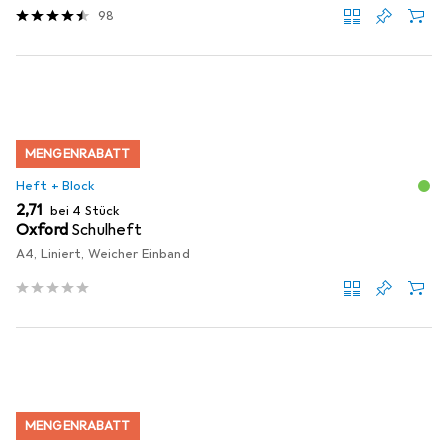
98
MENGENRABATT
Heft + Block
EUR
2,71
bei 4 Stück
Oxford
Schulheft
A4, Liniert, Weicher Einband
MENGENRABATT