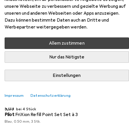
unsere Webseite zu verbessern und gezielte Werbung auf
Hier findest du passendes Zubehör zum Produkt Pilot
unseren und anderen Webseiten oder Apps anzuzeigen.
FriXion Point Clicker aus den Kategorien Ersatzpatronen
Dazu können bestimmte Daten auch an Dritte und
+ Tintenfass, Heft + Block und Etui.
Werbepartner weitergegeben werden.
Beliebt
Ersatzpatronen + Tintenfass
Pilot
Heft + Bl
Allem zustimmen
Nur das Nötigste
Relevanz
Produktliste
Einstellungen
MENGENRABATT
Impressum
Datenschutzerklärung
Ersatzpatronen + Tintenfass
EUR
5,03
bei 4 Stück
Pilot
FriXion Refill Point Set Set à 3
Blau, 0.50 mm, 3 Stk.