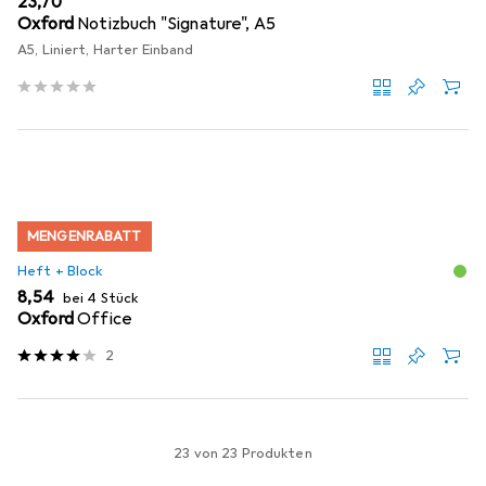
EUR
23,70
Oxford
Notizbuch "Signature", A5
A5, Liniert, Harter Einband
MENGENRABATT
Heft + Block
EUR
8,54
bei 4 Stück
Oxford
Office
2
23 von 23 Produkten