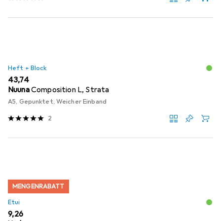
Heft + Block
EUR
43,74
Nuuna
Composition L, Strata
A5, Gepunktet, Weicher Einband
2
MENGENRABATT
Etui
EUR
9,26