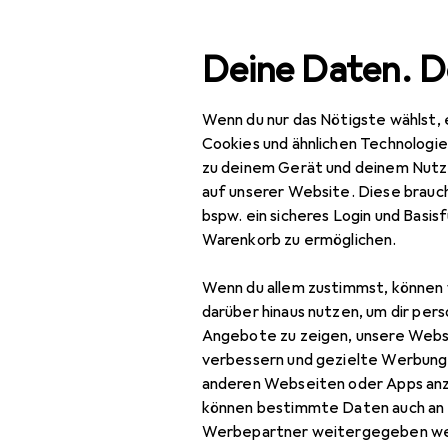
Suche
Deine Daten. D
Wenn du nur das Nötigste wählst, 
Navigation nach Kategorien
Gesamtsortiment
Büro
Gesamtsortiment
Cookies und ähnlichen Technologi
zu deinem Gerät und deinem Nutz
Spitzer
· An
Büro + Schreibwaren
auf unserer Website. Diese brauch
bspw. ein sicheres Login und Basis
Schreibwaren
Warenkorb zu ermöglichen.
Bleistift
Produkte
Forum
Wenn du allem zustimmst, können 
Bleistiftminen
darüber hinaus nutzen, um dir pers
Angebote zu zeigen, unsere Webs
Ersatzpatronen +
verbessern und gezielte Werbung
Tintenfass
anderen Webseiten oder Apps an
können bestimmte Daten auch an 
Etui
Werbepartner weitergegeben we