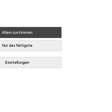
Einstellungen
Kundenkonto
Vergleichslisten
Merklisten
Warenkorb
Anmelden
Allem zustimmen
Nur das Nötigste
Einstellungen