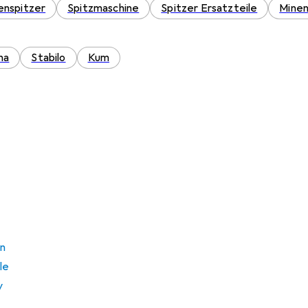
enspitzer
Spitzmaschine
Spitzer Ersatzteile
Minen
na
Stabilo
Kum
an
le
y