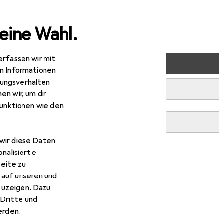
eine Wahl.
erfassen wir mit
 + Schreibwaren
Schreibwaren
Spitzer
en Informationen
ungsverhalten
spitzer
en wir, um dir
funktionen wie den
wir diese Daten
onalisierte
eite zu
 auf unseren und
zuzeigen. Dazu
Dritte und
rden.