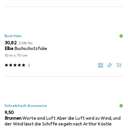
Buchfolie
EUR
EUR
30,82
3,08
/
1m
Elba
Buchschutzfolie
10 m x 70 cm
2
Schreibtisch Accessoire
EUR
9,50
Brunnen
Worte sind Luft Aber die Luft wird zu Wind, und
der Wind lässt die Schiffe segeln nach Arthur Köstle