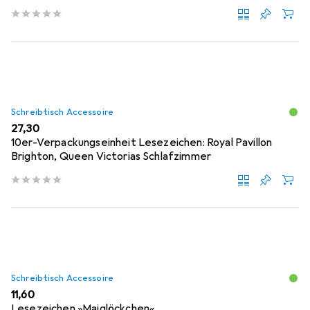
Schreibtisch Accessoire
EUR
27,30
10er-Verpackungseinheit Lesezeichen: Royal Pavillon
Brighton, Queen Victorias Schlafzimmer
Schreibtisch Accessoire
EUR
11,60
Lesezeichen »Maiglöckchen«