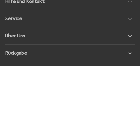
Hilfe und Kontakt
Service
Über Uns
Rückgabe
Soziale Medien
Stellenangebote
Preise
Alle Preise in EUR inkl. MwSt., zzgl.
Versandkosten
bei Bestellungen
unter
30,–
Shop Version
master-20260806-1358-31099069040-1
Unsere Onlineshops