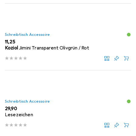
Schreibtisch Accessoire
EUR
11,25
Koziol
Jimini Transparent Olivgrün / Rot
Schreibtisch Accessoire
EUR
29,90
Lesezeichen