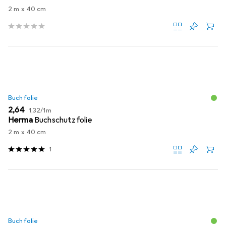
2 m x 40 cm
Buchfolie
EUR
EUR
2,64
1,32
/
1m
Herma
Buchschutzfolie
2 m x 40 cm
1
Buchfolie