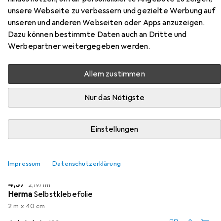
Zubehör für Krise kann mich mal!
unsere Webseite zu verbessern und gezielte Werbung auf
unseren und anderen Webseiten oder Apps anzuzeigen.
Hier findest du passendes Zubehör zum Produkt Krise
Dazu können bestimmte Daten auch an Dritte und
kann mich mal! aus den Kategorien Buchfolie und
Werbepartner weitergegeben werden.
Schreibtisch Accessoire.
Allem zustimmen
Beliebt
Buchfolie
Schreibtisch Accessoire
Nur das Nötigste
Relevanz
Produktliste
Einstellungen
Impressum
Datenschutzerklärung
Buchfolie
EUR
EUR
4,37
2,19
/
1m
Herma
Selbstklebefolie
2 m x 40 cm