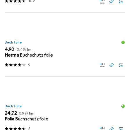
102
Buchfolie
EUR
EUR
4,90
0,49
/
1m
Herma
Buchschutzfolie
9
Buchfolie
EUR
EUR
24,72
0,99
/
1m
Folia
Buchschutzfolie
3