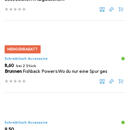
MENGENRABATT
Schreibtisch Accessoire
EUR
8,60
bei 2 Stück
Brunnen
Fishback Powers:Wo du nur eine Spur ges
Schreibtisch Accessoire
EUR
9,50