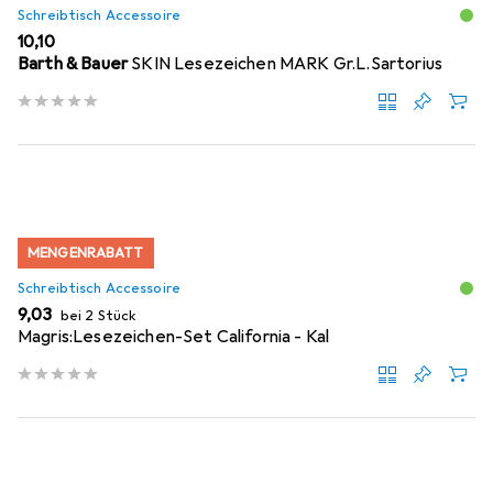
Schreibtisch Accessoire
EUR
10,10
Barth & Bauer
SKIN Lesezeichen MARK Gr.L.Sartorius
MENGENRABATT
Schreibtisch Accessoire
EUR
9,03
bei 2 Stück
Magris:Lesezeichen-Set California - Kal