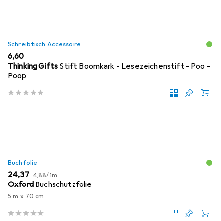
Schreibtisch Accessoire
EUR
6,60
Thinking Gifts
Stift Boomkark - Lesezeichenstift - Poo -
Poop
Buchfolie
EUR
EUR
24,37
4,88
/
1m
Oxford
Buchschutzfolie
5 m x 70 cm