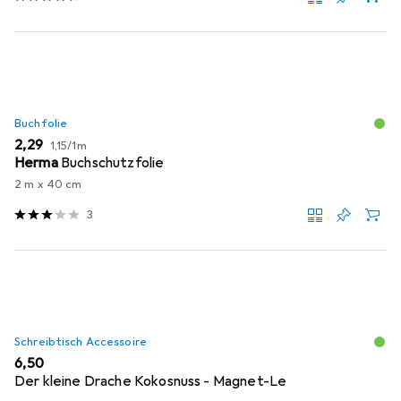
Buchfolie
EUR
EUR
2,29
1,15
/
1m
Herma
Buchschutzfolie
2 m x 40 cm
3
Schreibtisch Accessoire
EUR
6,50
Der kleine Drache Kokosnuss - Magnet-Le