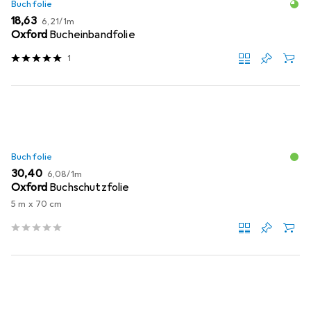
Buchfolie
EUR
EUR
18,63
6,21
/
1m
Oxford
Bucheinbandfolie
1
Buchfolie
EUR
EUR
30,40
6,08
/
1m
Oxford
Buchschutzfolie
5 m x 70 cm