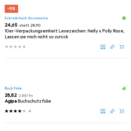
−15%
Schreibtisch Accessoire
EUR
EUR
24,65
statt
28,90
10er-Verpackungseinheit Lesezeichen: Nelly x Polly Rose,
Lassen sie mich nicht so zurück
Buchfolie
EUR
EUR
28,82
2,88
/
1m
Agipa
Buchschutzfolie
4