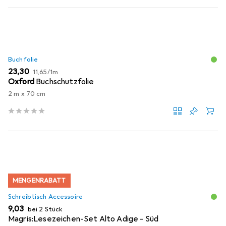
Buchfolie
EUR
EUR
23,30
11,65
/
1m
Oxford
Buchschutzfolie
2 m x 70 cm
MENGENRABATT
Schreibtisch Accessoire
EUR
9,03
bei 2 Stück
Magris:Lesezeichen-Set Alto Adige - Süd