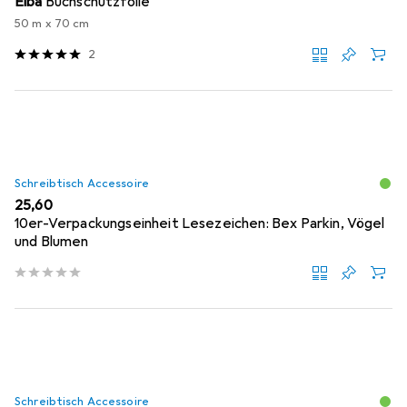
Elba
Buchschutzfolie
50 m x 70 cm
2
Schreibtisch Accessoire
EUR
25,60
10er-Verpackungseinheit Lesezeichen: Bex Parkin, Vögel
und Blumen
Schreibtisch Accessoire