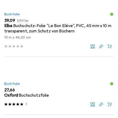
Buchfolie
EUR
EUR
39,09
3,91
/
1m
Elba
Buchschutz-Folie "Le Bon Elève", PVC, 45 mm x 10 m
transparent, zum Schutz von Büchern
10 m x 46.20 cm
Buchfolie
EUR
27,66
Oxford
Buchschutzfolie
1