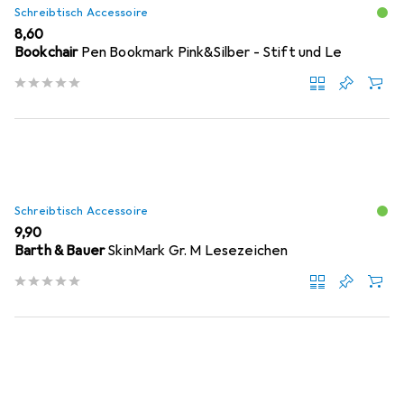
Schreibtisch Accessoire
EUR
8,60
Bookchair
Pen Bookmark Pink&Silber - Stift und Le
Schreibtisch Accessoire
EUR
9,90
Barth & Bauer
SkinMark Gr. M Lesezeichen