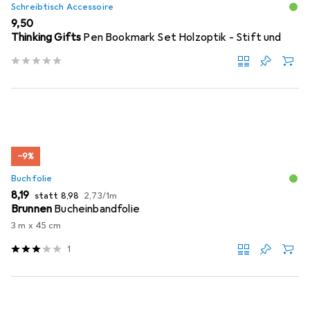
Schreibtisch Accessoire
EUR
9,50
Thinking Gifts
Pen Bookmark Set Holzoptik - Stift und
−9%
Buchfolie
EUR
EUR
EUR
8,19
statt
8,98
2,73
/
1m
Brunnen
Bucheinbandfolie
3 m x 45 cm
1