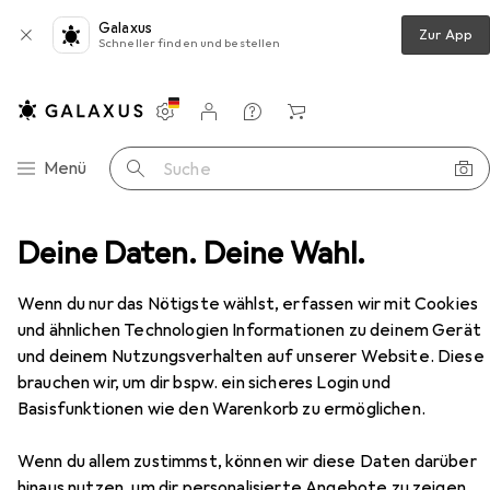
Galaxus
Zur App
Schneller finden und bestellen
Einstellungen
Kundenkonto
Vergleichslisten
Merklisten
Warenkorb
Navigation nach Kategorien
Menü
Suche
edien
Deine Daten. Deine Wahl.
Bücher
Fachbücher
Krise kann mich mal!
Zubehör
Wenn du nur das Nötigste wählst, erfassen wir mit Cookies
EUR
29,99
und ähnlichen Technologien Informationen zu deinem Gerät
Krise kann mich mal!
und deinem Nutzungsverhalten auf unserer Website. Diese
Deutsch, Bastian Bärenfänger, 2024
brauchen wir, um dir bspw. ein sicheres Login und
Basisfunktionen wie den Warenkorb zu ermöglichen.
Wenn du allem zustimmst, können wir diese Daten darüber
hinaus nutzen, um dir personalisierte Angebote zu zeigen,