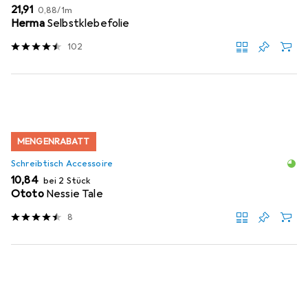
EUR
EUR
21,91
0,88
/
1m
Herma
Selbstklebefolie
102
MENGENRABATT
Schreibtisch Accessoire
EUR
10,84
bei 2 Stück
Ototo
Nessie Tale
8