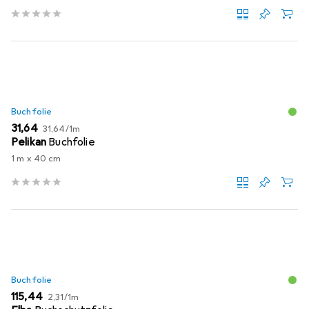
Buchfolie
EUR
EUR
31,64
31,64
/
1m
Pelikan
Buchfolie
1 m x 40 cm
Buchfolie
EUR
EUR
115,44
2,31
/
1m